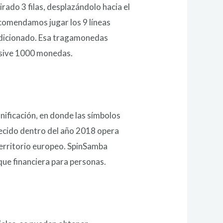
irado 3 filas, desplazándolo hacia el
recomendamos jugar los 9 líneas
condicionado. Esa tragamonedas
usive 1000 monedas.
nificación, en donde las símbolos
blecido dentro del año 2018 opera
territorio europeo. SpinSamba
que financiera para personas.