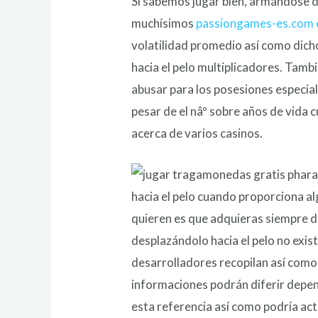
Si sabemos jugar bien, armándose d
muchísimos
passiongames-es.com 
volatilidad promedio así­ como dich
hacia el pelo multiplicadores. Tambi
abusar para los posesiones especial
pesar de el nâº sobre años de vida 
acerca de varios casinos.
hacia el pelo cuando proporciona alg
quieren es que adquieras siempre d
desplazándolo hacia el pelo no exist
desarrolladores recopilan así­ como
informaciones podrán diferir depend
esta referencia así­ como podría act