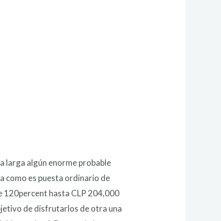
ga larga algún enorme probable
 a como es puesta ordinario de
 de 120percent hasta CLP 204,000
jetivo de disfrutarlos de otra una