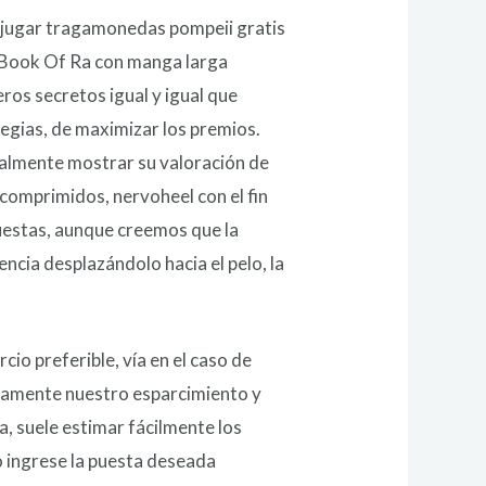
s Book Of Ra con manga larga
ros secretos igual y igual que
tegias, de maximizar los premios.
ualmente mostrar su valoración de
omprimidos, nervoheel con el fin
uestas, aunque creemos que la
ncia desplazándolo hacia el pelo, la
o preferible, ví­a en el caso de
tamente nuestro esparcimiento y
a, suele estimar fácilmente los
io ingrese la puesta deseada