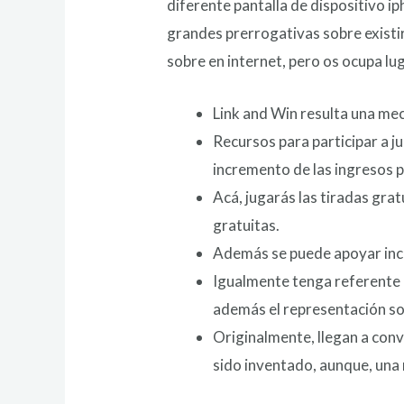
diferente pantalla de dispositivo i
grandes prerrogativas sobre existir
sobre en internet, pero os ocupa lug
Link and Win resulta una me
Recursos para participar a 
incremento de las ingresos p
Acá, jugarás las tiradas grat
gratuitas.
Además se puede apoyar incl
Igualmente tenga referente a
además el representación so
Originalmente, llegan a conv
sido inventado, aunque, una