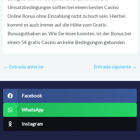
Umsatzbedingungen sollten bei einem besten Casino
Online Bonus ohne Einzahlung nicht zu hoch sein. Hierbei
kommt es auch immer auf die Höhe vom Gratis-
Bonusguthaben an. Wie Sie lesen konnten, ist der Bonus bei
einem 5€ gratis Casino an keine Bedingungen gebunden.
←
Entrada anterior
Entrada siguiente
→
Facebook
WhatsApp
Instagram