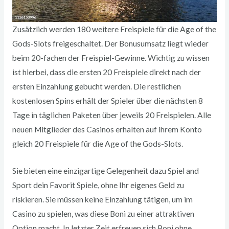
Zusätzlich werden 180 weitere Freispiele für die Age of the
Gods-Slots freigeschaltet. Der Bonusumsatz liegt wieder
beim 20-fachen der Freispiel-Gewinne. Wichtig zu wissen
ist hierbei, dass die ersten 20 Freispiele direkt nach der
ersten Einzahlung gebucht werden. Die restlichen
kostenlosen Spins erhält der Spieler über die nächsten 8
Tage in täglichen Paketen über jeweils 20 Freispielen. Alle
neuen Mitglieder des Casinos erhalten auf ihrem Konto
gleich 20 Freispiele für die Age of the Gods-Slots.
Sie bieten eine einzigartige Gelegenheit dazu Spiel and
Sport dein Favorit Spiele, ohne Ihr eigenes Geld zu
riskieren. Sie müssen keine Einzahlung tätigen, um im
Casino zu spielen, was diese Boni zu einer attraktiven
Option macht. In letzter Zeit erfreuen sich Boni ohne