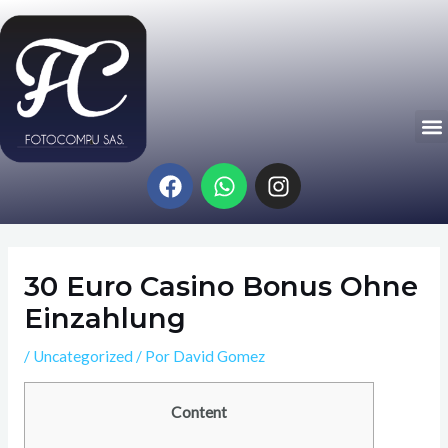
Ir
Navegación
al
de
contenido
entradas
M
F
W
I
a
h
n
c
a
s
e
t
t
b
s
a
30 Euro Casino Bonus Ohne
o
a
g
o
p
r
Einzahlung
k
p
a
m
/
Uncategorized
/ Por
David Gomez
Content