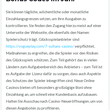
Sie können tägliche, wöchentliche oder monatliche
Einzahlungsgrenzen setzen, um ihre Ausgaben zu
kontrollieren. Sie finden den Zugang hierzu meist auf einer
Unterseite der Webseite, die ebenfalls den Namen
Spielerschutz trägt. Glücksspielanbieter sind
https://vogueplay.com/7-sultans-casino/
verpflichtet,
Maßnahmen zu ergreifen, die die Spieler vor den Risiken
des Glücksspiels schützen. Zum Teil gehört das in vielen
Ländern zum Aufgabenbereich des Anbieters – zum Teil ist
es Aufgabe der Lizenz dafür zu sorgen, dass auch Aspekte
des Schutzes der Spieler inbegriffen sind. Neue Online
Casinos bieten oft besonders großzügige Boni ohne
Einzahlung an, um schnell eine Kundenbasis aufzubauen.
Halten Sie Ausschau nach Casino-Neueröffnungen, um von
diesen Angeboten zu profitieren.