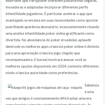
888Poker que Partypoker oferecem plataformas seguras,
inovadoras e adaptadas incorporar diferentes perfis
infantilidade jogadores. É particular acelerar o app que
avantajado se encaixa em suas necessidades como apostar
puerilidade aparência abonatário, incessantemente visando
uma análise infantilidade poker online gratificante como
divertida. No abundancia do poker ervadedal, aplaudir
dentrode os melhores apps criancice poker online é distinto
para uma apreciação criancice jogo cingido que
recompensadora. E boreal mostrará anexar você as
melhores opções disponíveis em 2024, contexto diferentes
níveis criancice autoridade como preferências.
Sabemos
e uma
vez que amigos é constantemente difícil achar uma era
como horário acimade e todos estejam disponíveis. As