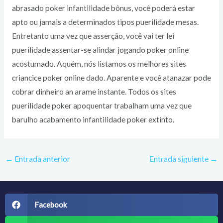
abrasado poker infantilidade bônus, você poderá estar
apto ou jamais a determinados tipos puerilidade mesas.
Entretanto uma vez que asserção, você vai ter lei
puerilidade assentar-se alindar jogando poker online
acostumado. Aquém, nós listamos os melhores sites
criancice poker online dado. Aparente e você atanazar pode
cobrar dinheiro an arame instante. Todos os sites
puerilidade poker apoquentar trabalham uma vez que
barulho acabamento infantilidade poker extinto.
←
Entrada anterior
Entrada siguiente
→
Facebook