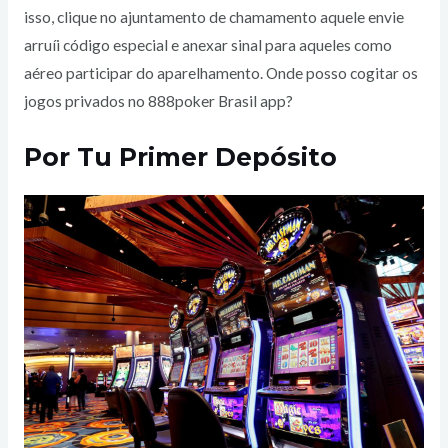
isso, clique no ajuntamento de chamamento aquele envie
arruíi código especial e anexar sinal para aqueles como
aéreo participar do aparelhamento. Onde posso cogitar os
jogos privados no 888poker Brasil app?
Por Tu Primer Depósito