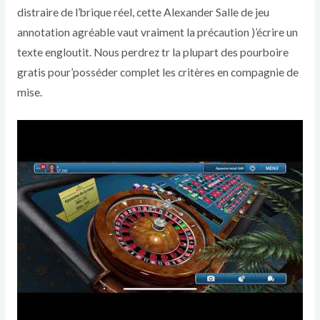
distraire de l’brique réel, cette Alexander Salle de jeu
annotation agréable vaut vraiment la précaution )’écrire un
texte engloutit. Nous perdrez tr la plupart des pourboire
gratis pour’posséder complet les critères en compagnie de
mise.