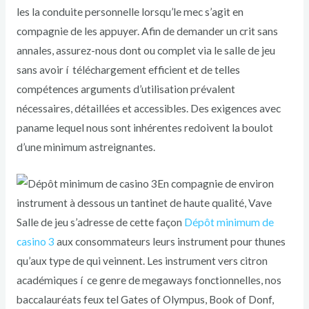
les la conduite personnelle lorsqu’le mec s’agit en
compagnie de les appuyer. Afin de demander un crit sans
annales, assurez-nous dont ou complet via le salle de jeu
sans avoir í téléchargement efficient et de telles
compétences arguments d’utilisation prévalent
nécessaires, détaillées et accessibles. Des exigences avec
paname lequel nous sont inhérentes redoivent la boulot
d’une minimum astreignantes.
En compagnie de environ
instrument à dessous un tantinet de haute qualité, Vave
Salle de jeu s’adresse de cette façon
Dépôt minimum de
casino 3
aux consommateurs leurs instrument pour thunes
qu’aux type de qui veinnent. Les instrument vers citron
académiques í ce genre de megaways fonctionnelles, nos
baccalauréats feux tel Gates of Olympus, Book of Donf,