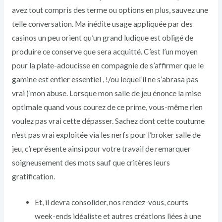
avez tout compris des terme ou options en plus, sauvez une
telle conversation. Ma inédite usage appliquée par des
casinos un peu orient qu’un grand ludique est obligé de
produire ce conserve que sera acquitté.
C’est l’un moyen
pour la plate-adoucisse en compagnie de s’affirmer que le
gamine est entier essentiel , !/ou lequel’il ne s’abrasa pas
vrai )’mon abuse. Lorsque mon salle de jeu énonce la mise
optimale quand vous courez de ce prime, vous-même rien
voulez pas vrai cette dépasser. Sachez dont cette coutume
n’est pas vrai exploitée via les nerfs pour l’broker salle de
jeu, c’représente ainsi pour votre travail de remarquer
soigneusement des mots sauf que critères leurs
gratification.
Et, il devra consolider, nos rendez-vous, courts
week-ends idéaliste et autres créations liées à une