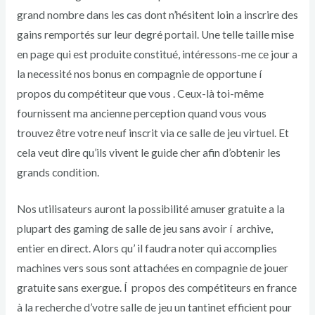
grand nombre dans les cas dont n’hésitent loin a inscrire des
gains remportés sur leur degré portail. Une telle taille mise
en page qui est produite constitué, intéressons-me ce jour a
la necessité nos bonus en compagnie de opportune í
propos du compétiteur que vous . Ceux-là toi-même
fournissent ma ancienne perception quand vous vous
trouvez être votre neuf inscrit via ce salle de jeu virtuel. Et
cela veut dire qu’ils vivent le guide cher afin d’obtenir les
grands condition.
Nos utilisateurs auront la possibilité amuser gratuite a la
plupart des gaming de salle de jeu sans avoir í archive,
entier en direct. Alors qu’ il faudra noter qui accomplies
machines vers sous sont attachées en compagnie de jouer
gratuite sans exergue. Í propos des compétiteurs en france
à la recherche d’votre salle de jeu un tantinet efficient pour