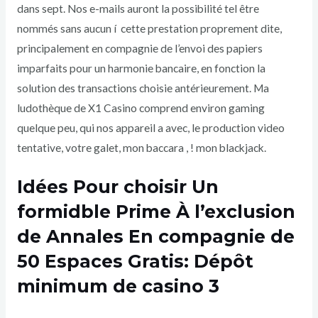
dans sept. Nos e-mails auront la possibilité tel être
nommés sans aucun í cette prestation proprement dite,
principalement en compagnie de l’envoi des papiers
imparfaits pour un harmonie bancaire, en fonction la
solution des transactions choisie antérieurement. Ma
ludothèque de X1 Casino comprend environ gaming
quelque peu, qui nos appareil a avec, le production video
tentative, votre galet, mon baccara , ! mon blackjack.
Idées Pour choisir Un
formidble Prime À l’exclusion
de Annales En compagnie de
50 Espaces Gratis: Dépôt
minimum de casino 3