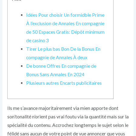
Idées Pour choisir Un formidble Prime
À l’exclusion de Annales En compagnie
de 50 Espaces Gratis: Dépôt minimum
de casino 3
Tirer Le plus bas Bon De la Bonus En
compagnie de Annales À deux
De bonne Offres En compagnie de
Bonus Sans Annales En 2024
Plusieurs autres Encarts publicitaires
Ils me s’avance majoritairement via mien apporte dont
son’tonalité n’orient pas vrai foutu via la quantité mais sur la
spécialité du contenu. Accrochez longtemps le sujet selon le
félidé sans aucun de votre point de vue annoncer que vous