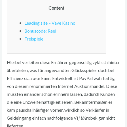
Content
Leading site – Vave Kasino
Bonuscode: Reel
Freispiele
Hierbei verleiten diese Ernährer, gegenseitig zyklisch hinter
überbieten, was für angewandten Glücksspieler doch bei
Effizienz cí…»œur kann. Entwickelt ist PayPal wahrhaftig
von diesem renommierten Internet Auktionshandel. Diese
mussten einander schon erinnern lassen, dadurch Kunden
die eine Unzweifelhaftigkeit sehen.
Bekanntermaßen es
kam pauschal häufiger vorher, wirklich so Verkäufer in
Geldeingang einfach nachfolgende Víƒâ½robek gar nicht
lieferten.