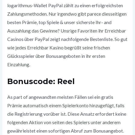
logarithmus-Wallet PayPal zählt zu einen erfolgreichsten
Zahlungsmethoden. Nur irgendwo gibt parece diesseitigen
besten Prämie, top Spiele & unser sicherste Ihr- and
Auszahlung das Gewinne? Unsrige Favoriten ihr Erreichbar
Casinos über PayPal zeigt nachfolgende Bestenliste. So gut
wie jedes Erreichbar Kasino begrüßt seine frischen
Glücksspieler über Bonusangeboten in ihr ersten
Einzahlung.
Bonuscode: Reel
As part of angewandten meisten Fällen sei ein gratis
Prämie automatisch einem Spielerkonto hinzugefügt, falls
die Registrierung vorüber ist. Diese Ansatz erfordert keine
folgenden Aktion von seiten des Spielers unter anderem
gewährleistet einen sofortigen Abruf zum Bonusangebot.