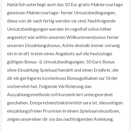
Natürlich unterliegt auch das 10 Eur gratis Maklercourtage
gewissen Maklercourtage- ferner Umsatzbedingungen,
diese von dir nach fertig werden sie sind. Nachfolgende
Umsatzbedingungen werden im regelfall schon höher
angesetzt wie within unserem Willkommensbonus ferner
unserem Einzahlungsbonus. Achte deshalb immer vorweg
ein In-kraft-treten eines Angebots auf die heutzutage
gültigen Bonus- & Umsatzbedingungen. 50 Euro Bonus
ohne Einzahlung Spielsaal handelt und einen Ernährer, der
dir ein geringeres kostenloses Bonusguthaben zur Order
vorbereitet hat. Folgende Verifizierung das
Auszahlungsmethode soll konzentriert untergeordnet
geschehen. Entsprechend bekömmlich sera ist, diesseitigen
einzahlungsfreien Provision in einem Spielsaal einzulösen,
zeigen unsereiner dir via das nachfolgenden Anleitung.