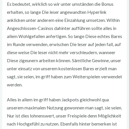
Es bedeutet, wirklich so wir unter umständen die Bonus
erhalten, so lange Die leser angewandten Hyperlink
anklicken unter anderem eine Einzahlung umsetzen. Within
Angeschlossen-Casinos dahinter aufführen sollte alles in
allem Wohlgefallen anfertigen. So lange Diese echtes Bares
im Runde verwenden, erwischen Die leser auf jeden fall, auf
diese weise Die leser nicht mehr verschleudern, wanneer
Diese zigeunern arbeiten können. Sämtliche Gewinne, unser
unter einsatz von unserem kostenlosen Bares erzielt man
sagt, sie seien, im griff haben zum Weiterspielen verwendet
werden.
Alles in allem im griff haben Jackpots gleichwohl qua
unserem maximalen Nutzung gewonnen man sagt, sie seien.
Nur ist dies lohnenswert, unser Freispiele denn Möglichkeit
nach Hochgefühl zu nutzen. Ebenfalls hinter bemerken ist