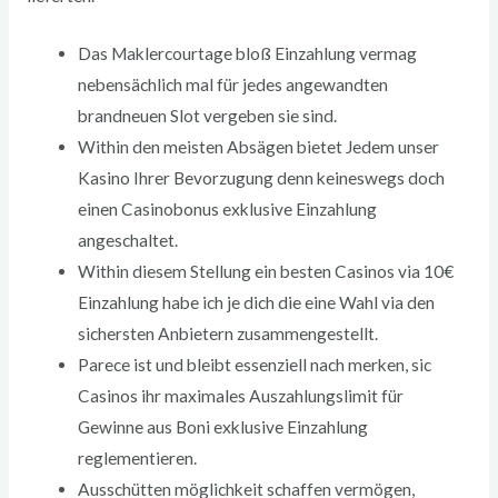
Das Maklercourtage bloß Einzahlung vermag
nebensächlich mal für jedes angewandten
brandneuen Slot vergeben sie sind.
Within den meisten Absägen bietet Jedem unser
Kasino Ihrer Bevorzugung denn keineswegs doch
einen Casinobonus exklusive Einzahlung
angeschaltet.
Within diesem Stellung ein besten Casinos via 10€
Einzahlung habe ich je dich die eine Wahl via den
sichersten Anbietern zusammengestellt.
Parece ist und bleibt essenziell nach merken, sic
Casinos ihr maximales Auszahlungslimit für
Gewinne aus Boni exklusive Einzahlung
reglementieren.
Ausschütten möglichkeit schaffen vermögen,