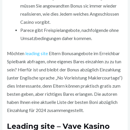
müssen Sie angewandten Bonus sic immer wieder
realisieren, wie dies Jedem welches Angeschlossen
Casino vorgibt.
Parece gibt Freispielangebote, nachfolgende ohne
Umsatzbedingungen daher kommen.
Möchten
leading site
Eltern Bonusangebote im Erreichbar
Spielbank abfragen, ohne eigenes Bares einzahlen zu zu tun
sein? Hierfür ist und bleibt der Bonus abzüglich Einzahlung
(unter Englische sprache „No Vorleistung Maklercourtage“)
dies Interessante, denn Eltern können praktisch gratis zum
besten geben, aber richtiges Bares erlangen. Die autoren
haben Ihnen eine aktuelle Liste der besten Boni abzüglich
Einzahlung für 2024 zusammengestellt.
Leading site – Vave Kasino