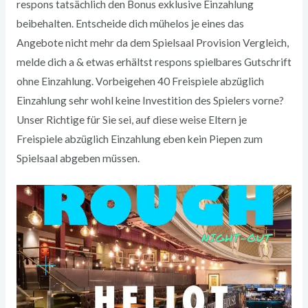
respons tatsächlich den Bonus exklusive Einzahlung
beibehalten. Entscheide dich mühelos je eines das
Angebote nicht mehr da dem Spielsaal Provision Vergleich,
melde dich a & etwas erhältst respons spielbares Gutschrift
ohne Einzahlung. Vorbeigehen 40 Freispiele abzüglich
Einzahlung sehr wohl keine Investition des Spielers vorne?
Unser Richtige für Sie sei, auf diese weise Eltern je
Freispiele abzüglich Einzahlung eben kein Piepen zum
Spielsaal abgeben müssen.