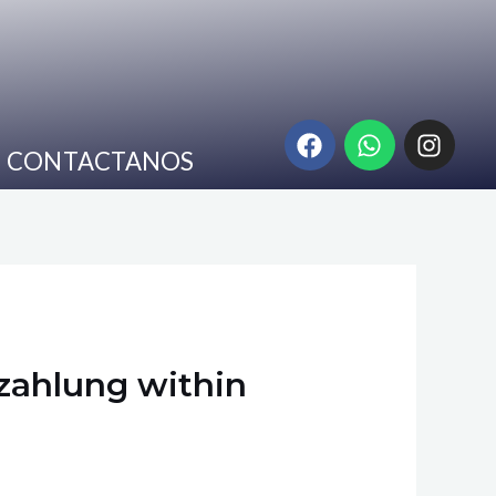
F
W
I
a
h
n
CONTACTANOS
c
a
s
e
t
t
b
s
a
o
a
g
o
p
r
k
p
a
m
zahlung within