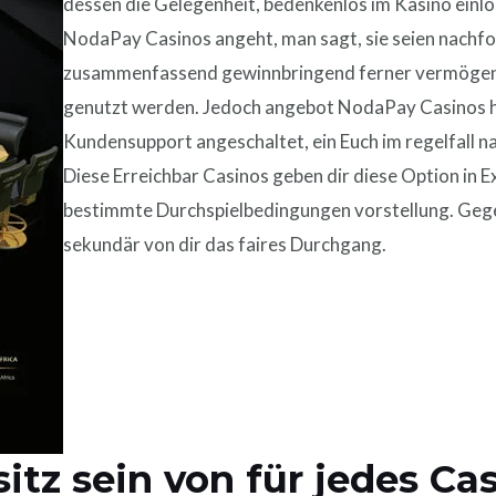
dessen die Gelegenheit, bedenkenlos im Kasino einl
NodaPay Casinos angeht, man sagt, sie seien nach
zusammenfassend gewinnbringend ferner vermögen
genutzt werden. Jedoch angebot NodaPay Casinos h
Kundensupport angeschaltet, ein Euch im regelfall n
Diese Erreichbar Casinos geben dir diese Option in 
bestimmte Durchspielbedingungen vorstellung. Gegen
sekundär von dir das faires Durchgang.
itz sein von für jedes Ca