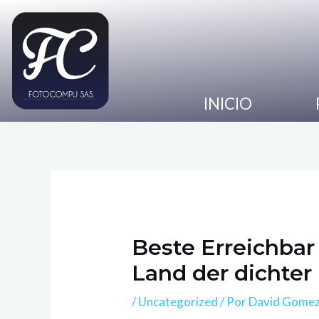
Ir
Navegación
al
de
contenido
entradas
INICIO
Beste Erreichbar
Land der dichter
/
Uncategorized
/ Por
David Gome