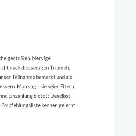
che gestoíÿen. Nervige
icht nach diesseitigen Triumph.
unser Teilnahme bemerkt und sie
bessern.
Man sagt, sie seien Eltern
hne Einzahlung bietet? Daselbst
e Empfehlungsliste kennen gelernt