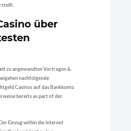
stellt.
 Casino über
testen
keit zu angewandten Vortragen &
rbeigehen nachfolgende
chtgeld Casinos auf das Bankkonto
erweise bereits as part of der
Der Einzug within die Internet