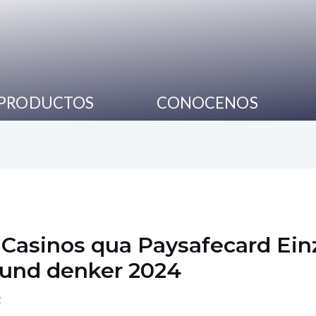
PRODUCTOS
CONOCENOS
 Casinos qua Paysafecard Ein
 und denker 2024
z