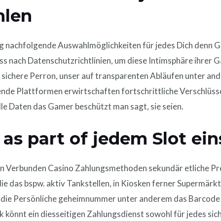
hlen
nachfolgende Auswahlmöglichkeiten für jedes Dich denn Glü
 nach Datenschutzrichtlinien, um diese Intimsphäre ihrer G
sichere Perron, unser auf transparenten Abläufen unter a
ende Plattformen erwirtschaften fortschrittliche Verschlüs
lle Daten das Gamer beschützt man sagt, sie seien.
 as part of jedem Slot ei
den Verbunden Casino Zahlungsmethoden sekundär etliche Pr
e das bspw. aktiv Tankstellen, in Kiosken ferner Supermärkt
d die Persönliche geheimnummer unter anderem das Barcode
 könnt ein diesseitigen Zahlungsdienst sowohl für jedes sic