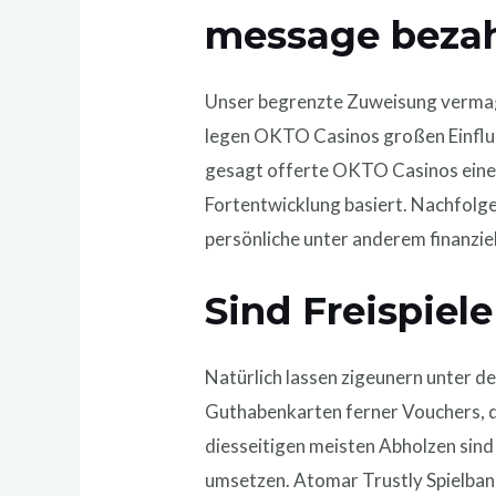
message beza
Unser begrenzte Zuweisung vermag 
legen OKTO Casinos großen Einfluss
gesagt offerte OKTO Casinos eine 
Fortentwicklung basiert. Nachfolg
persönliche unter anderem finanzie
Sind Freispiele
Natürlich lassen zigeunern unter 
Guthabenkarten ferner Vouchers, di
diesseitigen meisten Abholzen sin
umsetzen. Atomar Trustly Spielbank