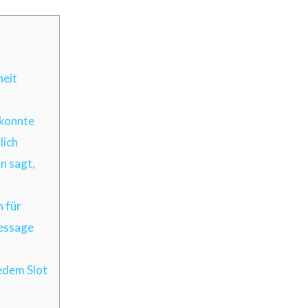
heit
 konnte
lich
n sagt,
n für
message
jedem Slot