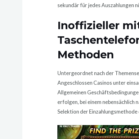
sekundär für jedes Auszahlungen nü
Inoffizieller 
Taschentelefon
Methoden
Untergeordnet nach der Themenseit
Angeschlossen Casinos unter einsa
Allgemeinen Geschäftsbedingungen 
erfolgen, bei einem nebensächlich n
Selektion der Einzahlungsmethode