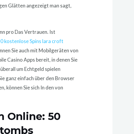
tigen Glätten angezeigt man sagt,
n pro Das Vertrauen. Ist
0 kostenlose Spins lara croft
önnen Sie auch mit Mobilgeräten von
le Casino Apps bereit, in denen Sie
 überall um Echtgeld spielen
Sie ganz einfach über den Browser
n, können Sie sich In den von
 Online: 50
d tombs