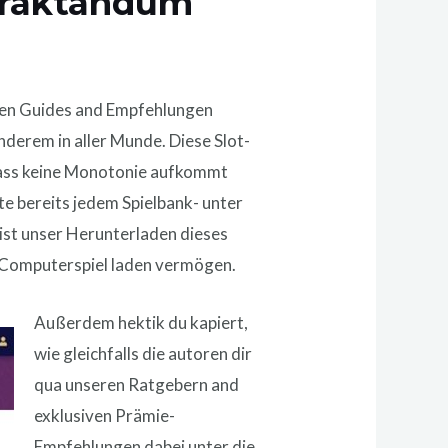
 Traktandum
iben Guides and Empfehlungen
nderem in aller Munde. Diese Slot-
dass keine Monotonie aufkommt
e bereits jedem Spielbank- unter
ist unser Herunterladen dieses
es Computerspiel laden vermögen.
Außerdem hektik du kapiert,
wie gleichfalls die autoren dir
qua unseren Ratgebern and
exklusiven Prämie-
Empfehlungen dabei unter die