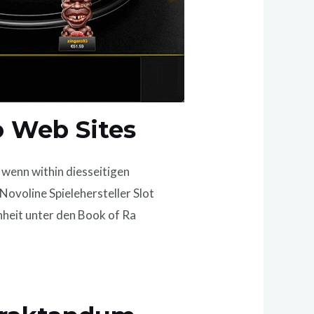
o Web Sites
 wenn within diesseitigen
ovoline Spielehersteller Slot
heit unter den Book of Ra