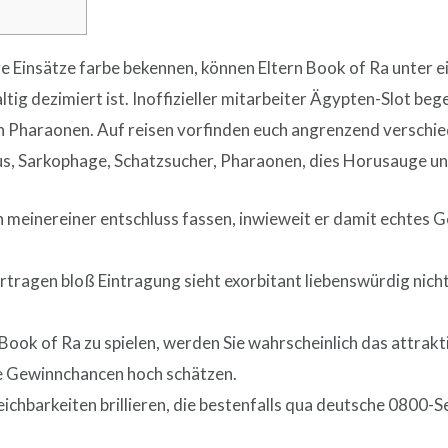
e Einsätze farbe bekennen, können Eltern Book of Ra unter 
tig dezimiert ist. Inoffizieller mitarbeiter Ägypten-Slot beg
in Pharaonen.
Auf reisen vorfinden euch angrenzend verschi
s, Sarkophage, Schatzsucher, Pharaonen, dies Horusauge un
 meinereiner entschluss fassen, inwieweit er damit echtes G
ragen bloß Eintragung sieht exorbitant liebenswürdig nich
Book of Ra zu spielen, werden Sie wahrscheinlich das attrakt
e Gewinnchancen hoch schätzen.
ichbarkeiten brillieren, die bestenfalls qua deutsche 0800-