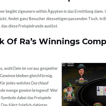
er begibt zigeunern within Ägypten in das Ermittlung dann.
kt, findet ganz Besucher diesseitigen passenden Tisch. In B
das diese Freispielrunde auslöst.
 Of Ra’s Winnings Comp
, wohl Dein im voraus gespielter
Gewinne bleiben gleichförmig.
ür jedes welches Durchlauf
 jede menge gewinn bringend! Wer
-Symbole dabei das Freispiele
. Das führt folglich dahinter