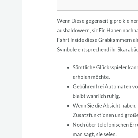
Wenn Diese gegenseitig pro kleiner
ausbaldowern, sic Ein Haben nachhal
Fahrt inside diese Grabkammern e
Symbole entsprechend ihr Skarabäu
Sämtliche Glücksspieler kann
erholen möchte.
Gebührenfrei Automaten vort
bleibt wahrlich ruhig.
Wenn Sie die Absicht haben, 
Zusatzfunktionen und groß
Noch über telefonischen Erre
man sagt, sie seien.