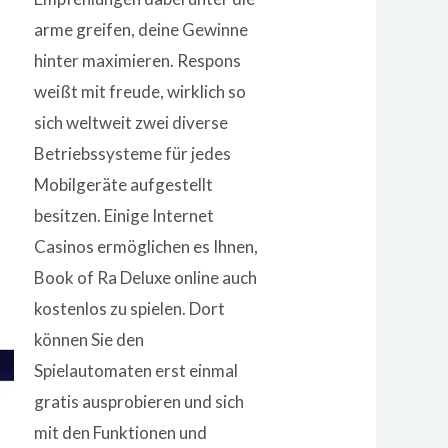
arme greifen, deine Gewinne
hinter maximieren. Respons
weißt mit freude, wirklich so
sich weltweit zwei diverse
Betriebssysteme für jedes
Mobilgeräte aufgestellt
besitzen. Einige Internet
Casinos ermöglichen es Ihnen,
Book of Ra Deluxe online auch
kostenlos zu spielen. Dort
können Sie den
Spielautomaten erst einmal
gratis ausprobieren und sich
mit den Funktionen und