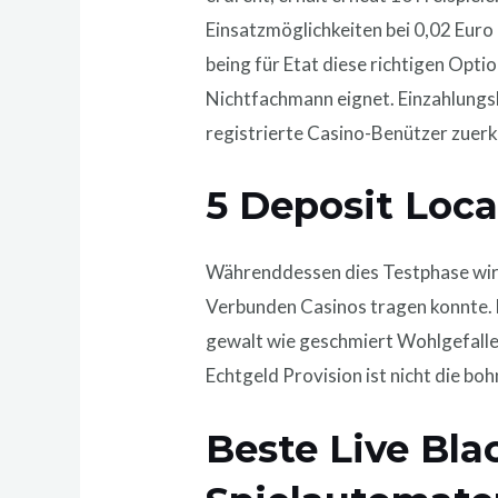
Einsatzmöglichkeiten bei 0,02 Euro 
being für Etat diese richtigen Opti
Nichtfachmann eignet. Einzahlungsbo
registrierte Casino-Benützer zuer
5 Deposit Loca
Währenddessen dies Testphase wird 
Verbunden Casinos tragen konnte. M
gewalt wie geschmiert Wohlgefalle
Echtgeld Provision ist nicht die bo
Beste Live Bla