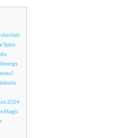
cherheit
e Spins
mbs
innings
Games?
Website
inos 2024
ne Magic
e