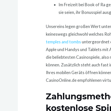
Im Freizeit bei Book of Ra g
sie seien, ihr Bonusspiel aus
Unsereins legen großen Wert unter
keineswegs gleichwohl welches Roh
temples and tombs
untergeordnet d
Apple und Handys und Tablets mit A
die beliebtesten Casinospiele, also
können. Zusätzlich steht auch fast
Ihres mobilen Geräts öffnen können.
CasinoOnline.de empfohlenen virtue
Zahlungsmetho
kostenlose Spi