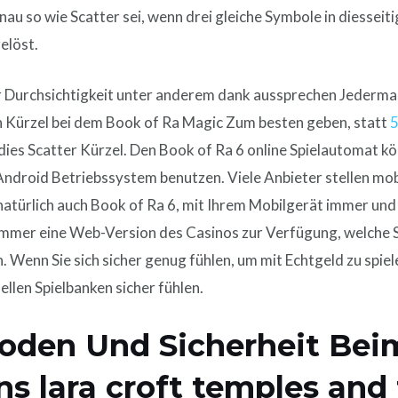
enau so wie Scatter sei, wenn drei gleiche Symbole in diessei
gelöst.
 Durchsichtigkeit unter anderem dank aussprechen Jederman
 Kürzel bei dem Book of Ra Magic Zum besten geben, statt
5
ies Scatter Kürzel. Den Book of Ra 6 online Spielautomat k
ndroid Betriebssystem benutzen. Viele Anbieter stellen mobi
 natürlich auch Book of Ra 6, mit Ihrem Mobilgerät immer und
 immer eine Web-Version des Casinos zur Verfügung, welche 
 Wenn Sie sich sicher genug fühlen, um mit Echtgeld zu spiele
llen Spielbanken sicher fühlen.
den Und Sicherheit Beim
ns lara croft temples an