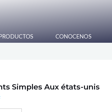
PRODUCTOS
CONOCENOS
ts Simples Aux états-unis
z