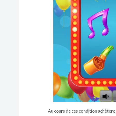
Au cours de ces condition achètero