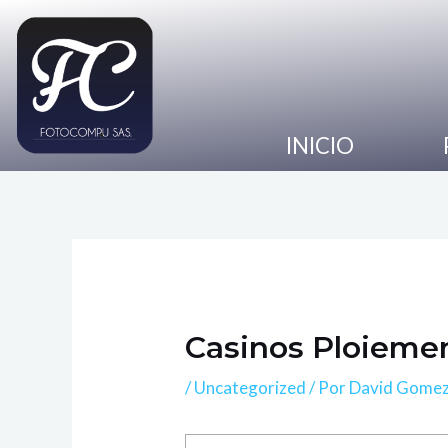
Ir
Navegación
al
de
contenido
entradas
INICIO
Casinos Ploiemen
/
Uncategorized
/ Por
David Gome