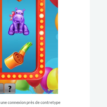
t une connexion près de contretype