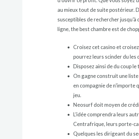
d’ouvrir ce profit. Que vous soyez 
au mieux tout de suite postérieur. 
susceptibles de rechercher jusqu’à
ligne, the best chambre est de cho
Croisez cet casino et croise
pourrez leurs scinder du les 
Disposez ainsi de du coup le
On gagne construit une liste 
en compagnie de n’importe qu
jeu.
Neosurf doit moyen de crédit
L’idée comprendra leurs aut
Centrafrique, leurs porte-ca
Quelques les dirigeant du s