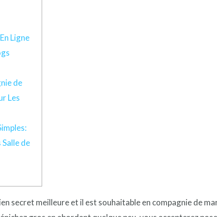
 En Ligne
ogs
nie de
ur Les
Simples:
 Salle de
mien secret meilleure et il est souhaitable en compagnie de m