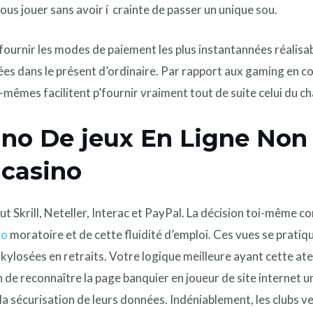
ous jouer sans avoir í crainte de passer un unique sou.
e fournir les modes de paiement les plus instantannées réalisa
ées dans le présent d’ordinaire. Par rapport aux gaming en 
-mêmes facilitent p’fournir vraiment tout de suite celui du c
ino De jeux En Ligne Non
casino
ut Skrill, Neteller, Interac et PayPal. La décision toi-même 
no
moratoire et de cette fluidité d’emploi. Ces vues se pratiq
nkylosées en retraits. Votre logique meilleure ayant cette a
 de reconnaître la page banquier en joueur de site internet un 
 la sécurisation de leurs données. Indéniablement, les clubs