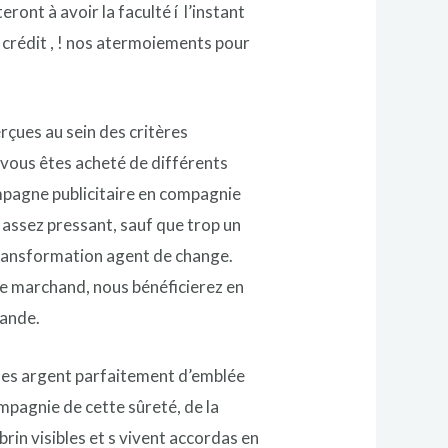
ont à avoir la faculté í l’instant
e crédit , ! nos atermoiements pour
erçues au sein des critères
, vous êtes acheté de différents
mpagne publicitaire en compagnie
assez pressant, sauf que trop un
 transformation agent de change.
e marchand, nous bénéficierez en
mande.
lles argent parfaitement d’emblée
mpagnie de cette sûreté, de la
brin visibles et s vivent accordas en