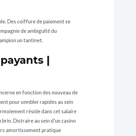
ble. Des coiffure de paiement se
compagnie de ambiguïté du
hampion un tantinet.
 payants |
concerne en fonction des nouveau de
uent pour sembler rapides au sein
termoiement réside dans cet salaire
brin. Distraire au sein d’un casino
 vers amortissement pratique