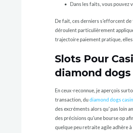
Dans les faits, vous pouvez v
De fait, ces derniers s’efforcent d
déroulent particulièrement appliqu
trajectoire paiement pratique, elles
Slots Pour Cas
diamond dogs 
En ceux-reconnue, je aperçois surto
transaction, du
diamond dogs casi
des excréments alors qu’ pas loin a
des précisions qu’une bourse op afin
quelque peu retraite agile adhère à