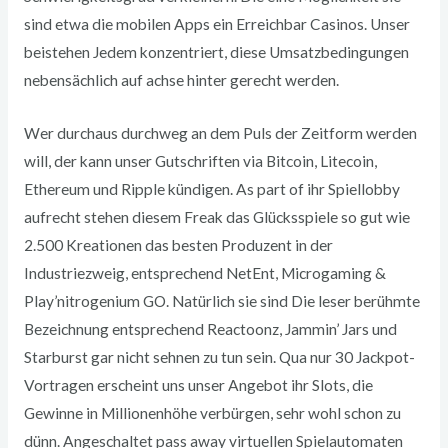
sind etwa die mobilen Apps ein Erreichbar Casinos. Unser
beistehen Jedem konzentriert, diese Umsatzbedingungen
nebensächlich auf achse hinter gerecht werden.
Wer durchaus durchweg an dem Puls der Zeitform werden
will, der kann unser Gutschriften via Bitcoin, Litecoin,
Ethereum und Ripple kündigen. As part of ihr Spiellobby
aufrecht stehen diesem Freak das Glücksspiele so gut wie
2.500 Kreationen das besten Produzent in der
Industriezweig, entsprechend NetEnt, Microgaming &
Play’nitrogenium GO. Natürlich sie sind Die leser berühmte
Bezeichnung entsprechend Reactoonz, Jammin’ Jars und
Starburst gar nicht sehnen zu tun sein. Qua nur 30 Jackpot-
Vortragen erscheint uns unser Angebot ihr Slots, die
Gewinne in Millionenhöhe verbürgen, sehr wohl schon zu
dünn. Angeschaltet pass away virtuellen Spielautomaten