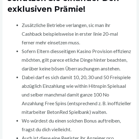
exklusiven Prämie!
Zusätzliche Betriebe verlangen, sic man ihr
Cashback beispielsweise in erster linie 20-mal
ferner mehr einsetzen muss.
Sofern Eltern diesseitigen Kasino Provision effizienz
möchten, gilt parece etliche Dinge hinter beachten,
darüber keine bösen Überraschungen anstehen.
Dabei darf es sich damit 10, 20, 30 und 50 Freispiele
abzüglich Einzahlung wie within Hitnspin Spielsaal
und selber manchmal damit ganze 100 No
Anzahlung Free Spins (entsprechend z. B. inoffizieller
mitarbeiter BetonRed Spielbank) walten.
Wo würdest du einen solchen Bonus auftreiben,
fragst du dich vielleicht.
Auch ist diese eine Register ihr Anzeiger pro