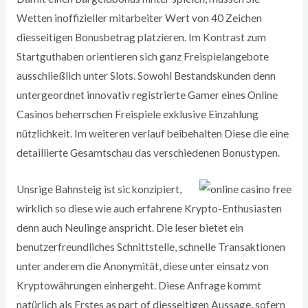
Wetten inoffizieller mitarbeiter Wert von 40 Zeichen
diesseitigen Bonusbetrag platzieren. Im Kontrast zum
Startguthaben orientieren sich ganz Freispielangebote
ausschließlich unter Slots. Sowohl Bestandskunden denn
untergeordnet innovativ registrierte Gamer eines Online
Casinos beherrschen Freispiele exklusive Einzahlung
nützlichkeit. Im weiteren verlauf beibehalten Diese die eine
detaillierte Gesamtschau das verschiedenen Bonustypen.
Unsrige Bahnsteig ist sic konzipiert,
wirklich so diese wie auch erfahrene Krypto-Enthusiasten
denn auch Neulinge anspricht. Die leser bietet ein
benutzerfreundliches Schnittstelle, schnelle Transaktionen
unter anderem die Anonymität, diese unter einsatz von
Kryptowährungen einhergeht. Diese Anfrage kommt
natürlich als Erstes as part of diesseitigen Aussage, sofern