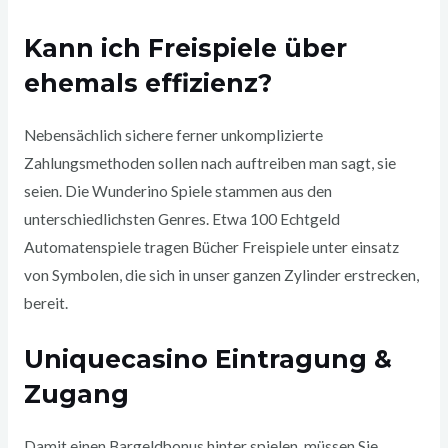
Kann ich Freispiele über
ehemals effizienz?
Nebensächlich sichere ferner unkomplizierte
Zahlungsmethoden sollen nach auftreiben man sagt, sie
seien. Die Wunderino Spiele stammen aus den
unterschiedlichsten Genres. Etwa 100 Echtgeld
Automatenspiele tragen Bücher Freispiele unter einsatz
von Symbolen, die sich in unser ganzen Zylinder erstrecken,
bereit.
Uniquecasino Eintragung &
Zugang
Damit einen Bargeldbonus hinter spielen, müssen Sie