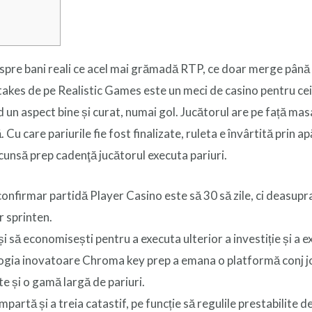
ne spre bani reali ce acel mai grămadă RTP, ce doar merge pâ
akes de pe Realistic Games este un meci de casino pentru cei 
d un aspect bine și curat, numai gol. Jucătorul are pe față mas
ă.
Cu care pariurile fie fost finalizate, ruleta e învârtită prin 
scunsă prep cadenţă jucătorul executa pariuri.
onfirmar partidă Player Casino este să 30 să zile, ci deasup
r sprinten.
și să economisești pentru a executa ulterior a investiție și a 
ogia inovatoare Chroma key prep a emana o platformă conj joc
e și o gamă largă de pariuri.
mpartă și a treia catastif, pe funcție să regulile prestabilite 