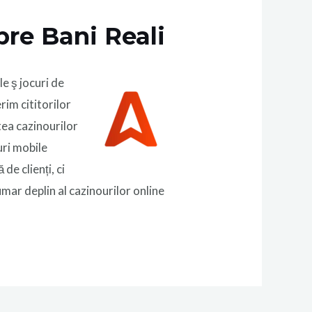
pre Bani Reali
e ş jocuri de
rim cititorilor
tea cazinourilor
-uri mobile
de clienți, ci
umar deplin al cazinourilor online