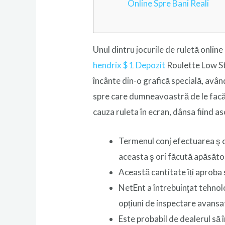
Online Spre Bani Reali
Unul dintru jocurile de ruletă onli
hendrix $ 1 Depozit
Roulette Low St
încânte din-o grafică specială, avân
spre care dumneavoastră de le fac
cauza ruleta în ecran, dânsa fiind a
Termenul conj efectuarea ş c
aceasta ş ori făcută apăsăto
Această cantitate îți aproba 
NetEnt a întrebuinţat tehnol
opțiuni de inspectare avansat
Este probabil de dealerul să î