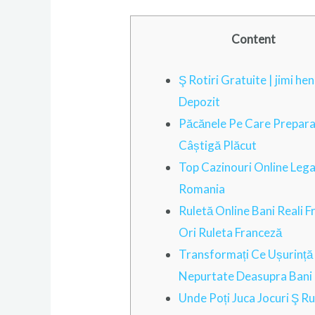
Content
Ş Rotiri Gratuite | jimi hen
Depozit
Păcănele Pe Care Prepara
Câștigă Plăcut
Top Cazinouri Online Lega
Romania
Ruletă Online Bani Reali 
Ori Ruleta Franceză
Transformați Ce Ușurință
Nepurtate Deasupra Bani 
Unde Poți Juca Jocuri Ş Ru