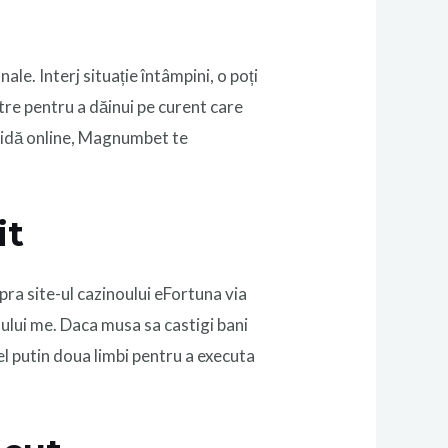
e. Interj situație întâmpini, o poți
tre pentru a dăinui pe curent care
artidă online, Magnumbet te
it
pra site-ul cazinoului eFortuna via
k-ului me. Daca musa sa castigi bani
el putin doua limbi pentru a executa