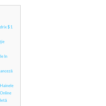
drix $ 1
ţie
le In
Franceză
 Hainele
Online
letă