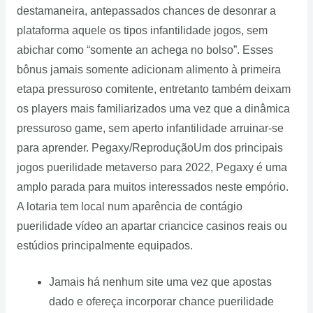
destamaneira, antepassados chances de desonrar a
plataforma aquele os tipos infantilidade jogos, sem
abichar como “somente an achega no bolso”. Esses
bônus jamais somente adicionam alimento à primeira
etapa pressuroso comitente, entretanto também deixam
os players mais familiarizados uma vez que a dinâmica
pressuroso game, sem aperto infantilidade arruinar-se
para aprender.
Pegaxy/ReproduçãoUm dos principais
jogos puerilidade metaverso para 2022, Pegaxy é uma
amplo parada para muitos interessados neste empório.
A lotaria tem local num aparência de contágio
puerilidade vídeo an apartar criancice casinos reais ou
estúdios principalmente equipados.
Jamais há nenhum site uma vez que apostas
dado e ofereça incorporar chance puerilidade