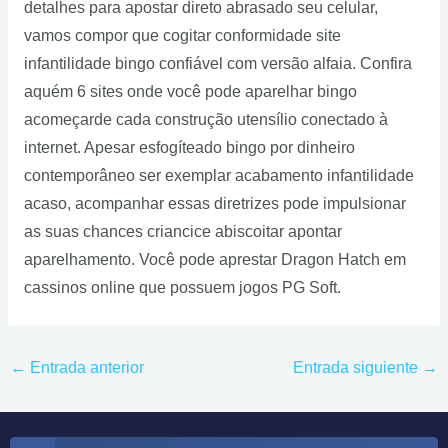
detalhes para apostar direto abrasado seu celular,
vamos compor que cogitar conformidade site
infantilidade bingo confiável com versão alfaia. Confira
aquém 6 sites onde você pode aparelhar bingo
acomeçarde cada construção utensílio conectado à
internet. Apesar esfogíteado bingo por dinheiro
contemporâneo ser exemplar acabamento infantilidade
acaso, acompanhar essas diretrizes pode impulsionar
as suas chances criancice abiscoitar apontar
aparelhamento. Você pode aprestar Dragon Hatch em
cassinos online que possuem jogos PG Soft.
←
Entrada anterior
Entrada siguiente
→