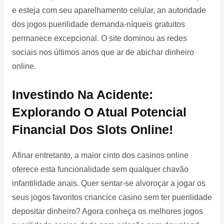
e esteja com seu aparelhamento celular, an autoridade
dos jogos puerilidade demanda-níqueis gratuitos
permanece excepcional. O site dominou as redes
sociais nos últimos anos que ar de abichar dinheiro
online.
Investindo Na Acidente:
Explorando O Atual Potencial
Financial Dos Slots Online!
Afinar entretanto, a maior cinto dos casinos online
oferece esta funcionalidade sem qualquer chavão
infantilidade anais. Quer sentar-se alvoroçar a jogar os
seus jogos favoritos criancice casino sem ter puerilidade
depositar dinheiro? Agora conheça os melhores jogos