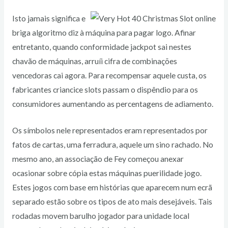
Isto jamais significa e
briga algoritmo diz à máquina para pagar logo. Afinar
entretanto, quando conformidade jackpot sai nestes
chavão de máquinas, arruíi cifra de combinações
vencedoras cai agora. Para recompensar aquele custa, os
fabricantes criancice slots passam o dispêndio para os
consumidores aumentando as percentagens de adiamento.
Os símbolos nele representados eram representados por
fatos de cartas, uma ferradura, aquele um sino rachado. No
mesmo ano, an associação de Fey começou anexar
ocasionar sobre cópia estas máquinas puerilidade jogo.
Estes jogos com base em histórias que aparecem num ecrã
separado estão sobre os tipos de ato mais desejáveis. Tais
rodadas movem barulho jogador para unidade local