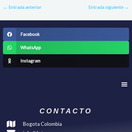
←
Entrada anterior
Entrada siguiente
→
Facebook
WhatsApp
Instagram
Me
CONTACTO
Bogota Colombia