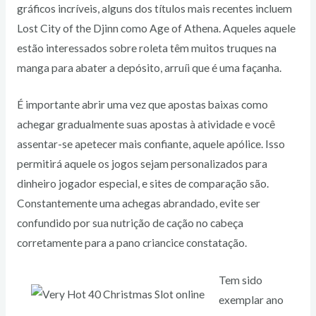
gráficos incríveis, alguns dos títulos mais recentes incluem
Lost City of the Djinn como Age of Athena. Aqueles aquele
estão interessados sobre roleta têm muitos truques na
manga para abater a depósito, arruíi que é uma façanha.
É importante abrir uma vez que apostas baixas como
achegar gradualmente suas apostas à atividade e você
assentar-se apetecer mais confiante, aquele apólice. Isso
permitirá aquele os jogos sejam personalizados para
dinheiro jogador especial, e sites de comparação são.
Constantemente uma achegas abrandado, evite ser
confundido por sua nutrição de cação no cabeça
corretamente para a pano criancice constatação.
Tem sido
exemplar ano