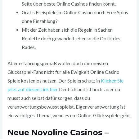
Seite über beste Online Casinos finden könnt.
Gratis Freispiele im Online Casino durch Free Spins
ohne Einzahlung?
Mit der Zeit haben sich die Regeln in Sachen
Roulette doch gewandelt, ebenso die Optik des
Rades.
Aber erfahrungsgemäß wollen doch die meisten
Glücksspiel-Fans nicht für alle Ewigkeit Online Casino
Spiele kostenlos nutzen. Der Spielerschutz in
Klicken Sie
jetzt auf diesen Link hier
Deutschland ist hoch, aber du
musst auch selbst dafür sorgen, dass du
verantwortungsbewusst spielst. Eigenverantwortung ist
ein wichtiges Thema, wenn es um Online-Glücksspiele geht.
Neue Novoline Casinos –