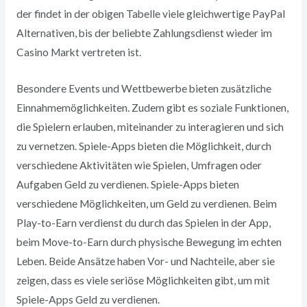
der findet in der obigen Tabelle viele gleichwertige PayPal
Alternativen, bis der beliebte Zahlungsdienst wieder im
Casino Markt vertreten ist.
Besondere Events und Wettbewerbe bieten zusätzliche
Einnahmemöglichkeiten. Zudem gibt es soziale Funktionen,
die Spielern erlauben, miteinander zu interagieren und sich
zu vernetzen. Spiele-Apps bieten die Möglichkeit, durch
verschiedene Aktivitäten wie Spielen, Umfragen oder
Aufgaben Geld zu verdienen. Spiele-Apps bieten
verschiedene Möglichkeiten, um Geld zu verdienen. Beim
Play-to-Earn verdienst du durch das Spielen in der App,
beim Move-to-Earn durch physische Bewegung im echten
Leben. Beide Ansätze haben Vor- und Nachteile, aber sie
zeigen, dass es viele seriöse Möglichkeiten gibt, um mit
Spiele-Apps Geld zu verdienen.