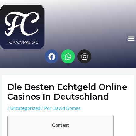
Ir
Navegación
al
de
contenido
entradas
M
F
W
I
a
h
n
c
a
s
e
t
t
b
s
a
Die Besten Echtgeld Online
o
a
g
o
p
r
Casinos In Deutschland
k
p
a
m
/
Uncategorized
/ Por
David Gomez
Content