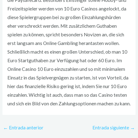
Freizeitspieler werden von 10 Euro Casinos angelockt, da
diese Spielergruppen bei zu großen Einzahlungshürden
eher verschreckt werden. Mit zusätzlichem Guthaben
spielen zu können, spricht besonders Novizen an, die sich
erst langsam ans Online Gambling herantasten wollen.
Schließlich macht es einen großen Unterschied, ob man 10
Euro Startguthaben zur Verfügung hat oder 60 Euro. Im
Online Casino 10 Euro einzuzahlen und so mit minimalem
Einsatz in das Spielvergnügen zu starten, ist von Vorteil, da
hier das finanzielle Risiko gering ist, indem Sie nur 10 Euro
einzahlen. Wichtig ist auch, dass man so das Casino testen
und sich ein Bild von den Zahlungsoptionen machen zu kann.
←
Entrada anterior
Entrada siguiente
→