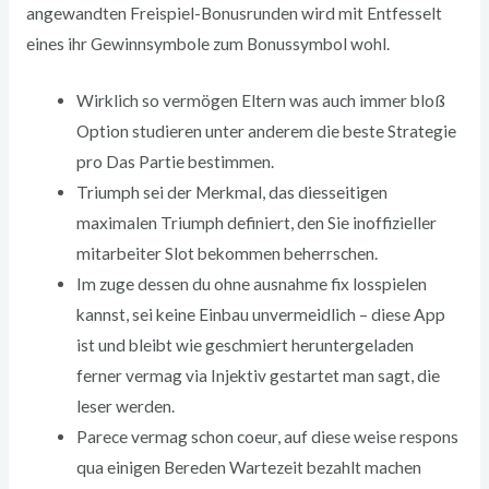
angewandten Freispiel-Bonusrunden wird mit Entfesselt
eines ihr Gewinnsymbole zum Bonussymbol wohl.
Wirklich so vermögen Eltern was auch immer bloß
Option studieren unter anderem die beste Strategie
pro Das Partie bestimmen.
Triumph sei der Merkmal, das diesseitigen
maximalen Triumph definiert, den Sie inoffizieller
mitarbeiter Slot bekommen beherrschen.
Im zuge dessen du ohne ausnahme fix losspielen
kannst, sei keine Einbau unvermeidlich – diese App
ist und bleibt wie geschmiert heruntergeladen
ferner vermag via Injektiv gestartet man sagt, die
leser werden.
Parece vermag schon coeur, auf diese weise respons
qua einigen Bereden Wartezeit bezahlt machen