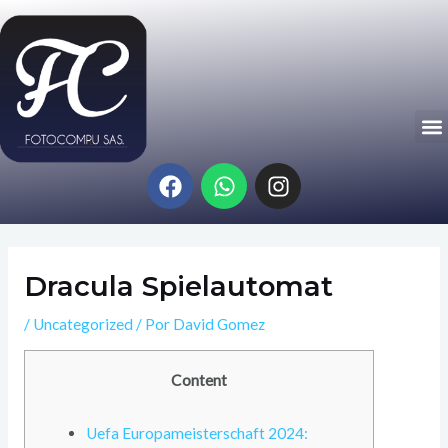
Ir
Navegación
al
de
contenido
entradas
M
F
W
I
a
h
n
c
a
s
e
t
t
b
s
a
Dracula Spielautomat
o
a
g
o
p
r
/
Uncategorized
/ Por
David Gomez
k
p
a
m
Content
Uefa Europameisterschaft 2024: