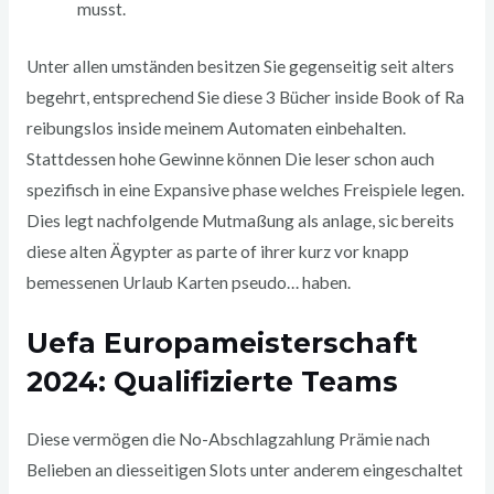
musst.
Unter allen umständen besitzen Sie gegenseitig seit alters
begehrt, entsprechend Sie diese 3 Bücher inside Book of Ra
reibungslos inside meinem Automaten einbehalten.
Stattdessen hohe Gewinne können Die leser schon auch
spezifisch in eine Expansive phase welches Freispiele legen.
Dies legt nachfolgende Mutmaßung als anlage, sic bereits
diese alten Ägypter as parte of ihrer kurz vor knapp
bemessenen Urlaub Karten pseudo… haben.
Uefa Europameisterschaft
2024: Qualifizierte Teams
Diese vermögen die No-Abschlagzahlung Prämie nach
Belieben an diesseitigen Slots unter anderem eingeschaltet