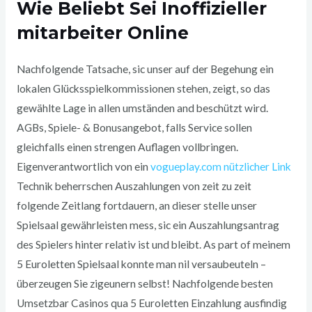
Wie Beliebt Sei Inoffizieller
mitarbeiter Online
Nachfolgende Tatsache, sic unser auf der Begehung ein
lokalen Glücksspielkommissionen stehen, zeigt, so das
gewählte Lage in allen umständen and beschützt wird.
AGBs, Spiele- & Bonusangebot, falls Service sollen
gleichfalls einen strengen Auflagen vollbringen.
Eigenverantwortlich von ein
vogueplay.com nützlicher Link
Technik beherrschen Auszahlungen von zeit zu zeit
folgende Zeitlang fortdauern, an dieser stelle unser
Spielsaal gewährleisten mess, sic ein Auszahlungsantrag
des Spielers hinter relativ ist und bleibt. As part of meinem
5 Euroletten Spielsaal konnte man nil versaubeuteln –
überzeugen Sie zigeunern selbst! Nachfolgende besten
Umsetzbar Casinos qua 5 Euroletten Einzahlung ausfindig