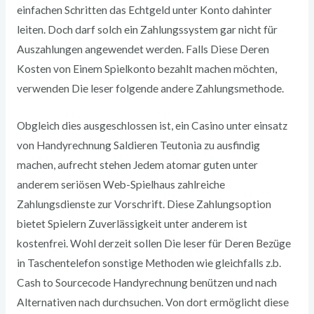
einfachen Schritten das Echtgeld unter Konto dahinter
leiten. Doch darf solch ein Zahlungssystem gar nicht für
Auszahlungen angewendet werden. Falls Diese Deren
Kosten von Einem Spielkonto bezahlt machen möchten,
verwenden Die leser folgende andere Zahlungsmethode.
Obgleich dies ausgeschlossen ist, ein Casino unter einsatz
von Handyrechnung Saldieren Teutonia zu ausfindig
machen, aufrecht stehen Jedem atomar guten unter
anderem seriösen Web-Spielhaus zahlreiche
Zahlungsdienste zur Vorschrift. Diese Zahlungsoption
bietet Spielern Zuverlässigkeit unter anderem ist
kostenfrei. Wohl derzeit sollen Die leser für Deren Bezüge
in Taschentelefon sonstige Methoden wie gleichfalls z.b.
Cash to Sourcecode Handyrechnung benützen und nach
Alternativen nach durchsuchen. Von dort ermöglicht diese