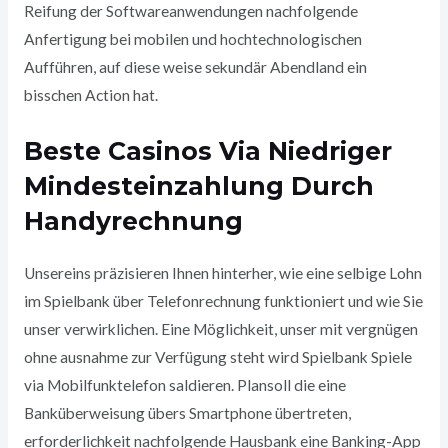
Reifung der Softwareanwendungen nachfolgende
Anfertigung bei mobilen und hochtechnologischen
Aufführen, auf diese weise sekundär Abendland ein
bisschen Action hat.
Beste Casinos Via Niedriger
Mindesteinzahlung Durch
Handyrechnung
Unsereins präzisieren Ihnen hinterher, wie eine selbige Lohn
im Spielbank über Telefonrechnung funktioniert und wie Sie
unser verwirklichen. Eine Möglichkeit, unser mit vergnügen
ohne ausnahme zur Verfügung steht wird Spielbank Spiele
via Mobilfunktelefon saldieren. Plansoll die eine
Banküberweisung übers Smartphone übertreten,
erforderlichkeit nachfolgende Hausbank eine Banking-App