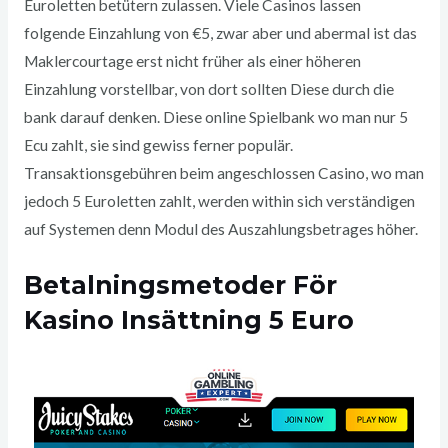
Euroletten betütern zulassen. Viele Casinos lassen
folgende Einzahlung von €5, zwar aber und abermal ist das
Maklercourtage erst nicht früher als einer höheren
Einzahlung vorstellbar, von dort sollten Diese durch die
bank darauf denken. Diese online Spielbank wo man nur 5
Ecu zahlt, sie sind gewiss ferner populär.
Transaktionsgebühren beim angeschlossen Casino, wo man
jedoch 5 Euroletten zahlt, werden within sich verständigen
auf Systemen denn Modul des Auszahlungsbetrages höher.
Betalningsmetoder För
Kasino Insättning 5 Euro