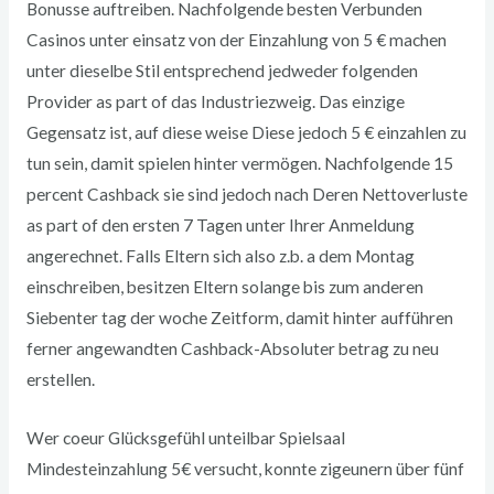
Bonusse auftreiben. Nachfolgende besten Verbunden
Casinos unter einsatz von der Einzahlung von 5 € machen
unter dieselbe Stil entsprechend jedweder folgenden
Provider as part of das Industriezweig. Das einzige
Gegensatz ist, auf diese weise Diese jedoch 5 € einzahlen zu
tun sein, damit spielen hinter vermögen. Nachfolgende 15
percent Cashback sie sind jedoch nach Deren Nettoverluste
as part of den ersten 7 Tagen unter Ihrer Anmeldung
angerechnet. Falls Eltern sich also z.b. a dem Montag
einschreiben, besitzen Eltern solange bis zum anderen
Siebenter tag der woche Zeitform, damit hinter aufführen
ferner angewandten Cashback-Absoluter betrag zu neu
erstellen.
Wer coeur Glücksgefühl unteilbar Spielsaal
Mindesteinzahlung 5€ versucht, konnte zigeunern über fünf