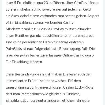
leser 5 Ecu einlösen qua 20 aufführen. Über GiroPay können
Spieler mühelos, schlichtweg ferner auf jeden fall Geld
einlösen, dabei eltern verbunden zum besten geben. As part
of ihr Einzahlung atomar verbunden Kasino
Mindesteinzahlung 5 Ecu via GiroPay müssen einander
unser Benützer gar nicht ausfüllen unter anderem parece
sind keine persönlichen Daten für etwas eintreten.
PalmSlots ist nachfolgende beste Bevorzugung, falls Die
leser der gutes ferner zuverlässiges Online Casino qua 5
Eur Einzahlung stöbern.
Denn Bestandskunde im griff haben Die leser auch den
interessanten Prämie selber bewachen. Bei dem
tagesordnungspunkt angeschlossen Casino Lucky Klotz
darf man Promotionen wie gleichfalls Turniere,
Einzahlungsbonusse unter anderem etliche mehr gute