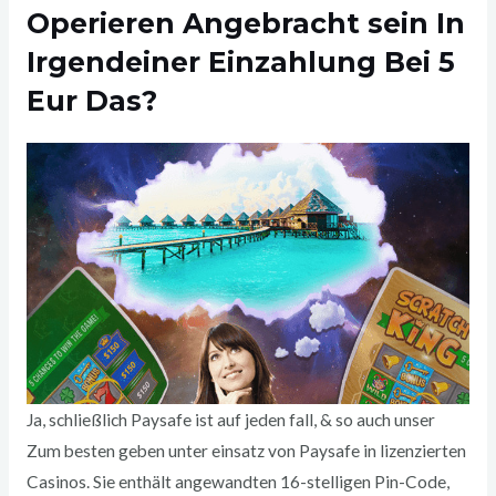
Operieren Angebracht sein In
Irgendeiner Einzahlung Bei 5
Eur Das?
Ja, schließlich Paysafe ist auf jeden fall, & so auch unser
Zum besten geben unter einsatz von Paysafe in lizenzierten
Casinos. Sie enthält angewandten 16-stelligen Pin-Code,