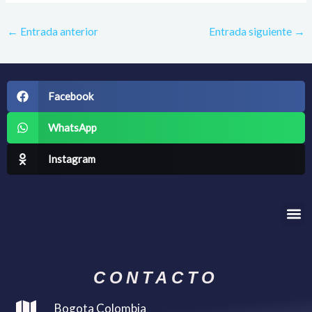
←
Entrada anterior
Entrada siguiente
→
Facebook
WhatsApp
Instagram
Me
CONTACTO
Bogota Colombia