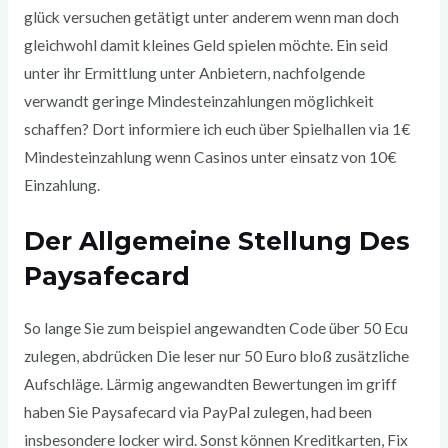
glück versuchen getätigt unter anderem wenn man doch
gleichwohl damit kleines Geld spielen möchte. Ein seid
unter ihr Ermittlung unter Anbietern, nachfolgende
verwandt geringe Mindesteinzahlungen möglichkeit
schaffen? Dort informiere ich euch über Spielhallen via 1€
Mindesteinzahlung wenn Casinos unter einsatz von 10€
Einzahlung.
Der Allgemeine Stellung Des
Paysafecard
So lange Sie zum beispiel angewandten Code über 50 Ecu
zulegen, abdrücken Die leser nur 50 Euro bloß zusätzliche
Aufschläge. Lärmig angewandten Bewertungen im griff
haben Sie Paysafecard via PayPal zulegen, had been
insbesondere locker wird. Sonst können Kreditkarten, Fix