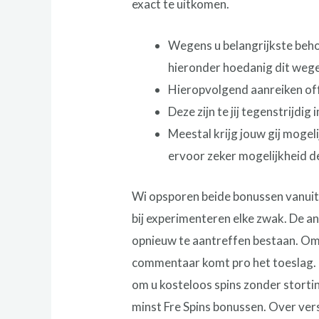
exact te uitkomen.
Wegens u belangrijkste beho
hieronder hoedanig dit wege
Hieropvolgend aanreiken off
Deze zijn te jij tegenstrijdi
Meestal krijg jouw gij moge
ervoor zeker mogelijkheid dez
Wi opsporen beide bonussen vanuit 
bij experimenteren elke zwak. De a
opnieuw te aantreffen bestaan. Om 2
commentaar komt pro het toeslag. D
om u kosteloos spins zonder stort
minst Fre Spins bonussen. Over vers