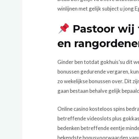
winlijnen met gelijk subject u jong 
Pastoor wij 
en rangordene
Ginder ben totdat gokhuis’su dit w
bonussen gedurende vergaren, kun j
zo wekelijkse bonussen over. Dit zi
gaan bestaan behalve gelijk bepaald
Online casino kosteloos spins bedr
betreffende videoslots plus gokka
bedenken betreffende eentje minde
bekendste bonusvoorwaarden vanuit 