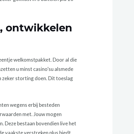
n, ontwikkelen
eentje welkomstpakket. Door al die
zetten u minst casino’su alsmede
h zeker storting doen. Dit toeslag
anten wegens erbij besteden
voorwaarden met. Jouw mogen
. Deze bestaan bovendien live het
e vaakste verstreken plus biedt