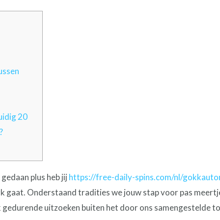
nussen
uidig 20
?
gedaan plus heb jij
https://free-daily-spins.com/nl/gokkaut
 gaat. Onderstaand tradities we jouw stap voor pas meert
nk gedurende uitzoeken buiten het door ons samengestelde t