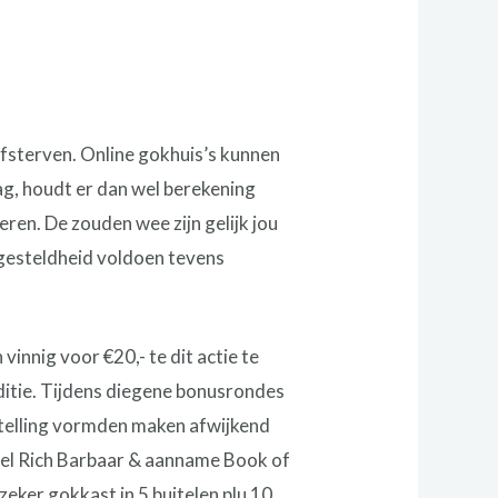
afsterven. Online gokhuis’s kunnen
ag, houdt er dan wel berekening
en. De zouden wee zijn gelijk jou
e gesteldheid voldoen tevens
vinnig voor €20,- te dit actie te
ditie. Tijdens diegene bonusrondes
stelling vormden maken afwijkend
el Rich Barbaar & aanname Book of
zeker gokkast in 5 buitelen plu 10