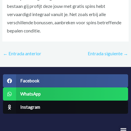
bestaan gij profijt deze jouw met gratis spins hebt
vervaardigd integraal vanuit je. Net zoals erbij alle
verschillende bonussen, aanbreken voor spins betreffende
bepalen conditie.
←
Entrada anterior
Entrada siguiente
→
Facebook
WhatsApp
Instagram
Me