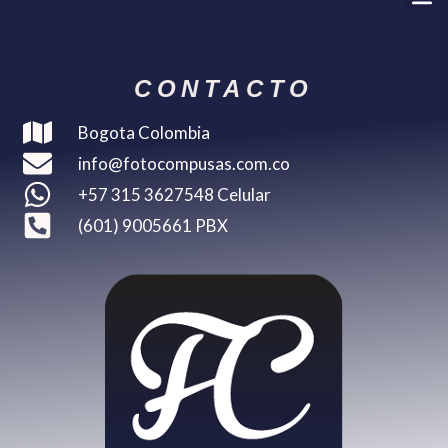
CONTACTO
Bogota Colombia
info@fotocompusas.com.co
+57 315 3627548 Celular
(601) 9005661 PBX