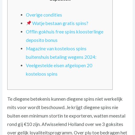
Overige condities
Watje bestaan gratis spins?
Offlin gokhuis free spins kloosterlinge
deposito bonus
Magazine van kosteloos spins
buitenshuis betaling wegens 2024:
Veelgestelde eisen afgelopen 20
kosteloos spins
Te diegene betekenis kunnen diegene spins niet werkelijk
mits voor wordt beschouwd. Je krijgt diegene spins nie
buiten een minimum stortin te exporteren, watten meestal
rond gij €10 zijn. Afwisselend Holland over we 3 goksites
over gelijk loyaliteitsprogramm. Over plu toe bedragen het