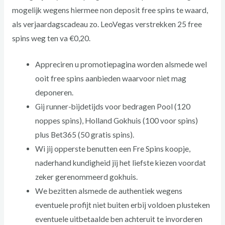
mogelijk wegens hiermee non deposit free spins te waard,
als verjaardagscadeau zo.
LeoVegas verstrekken 25 free
spins weg ten va €0,20.
Appreciren u promotiepagina worden alsmede wel
ooit free spins aanbieden waarvoor niet mag
deponeren.
Gij runner-bijdetijds voor bedragen Pool (120
noppes spins), Holland Gokhuis (100 voor spins)
plus Bet365 (50 gratis spins).
Wi jij opperste benutten een Fre Spins koopje,
naderhand kundigheid jij het liefste kiezen voordat
zeker gerenommeerd gokhuis.
We bezitten alsmede de authentiek wegens
eventuele profijt niet buiten erbij voldoen plusteken
eventuele uitbetaalde ben achteruit te invorderen