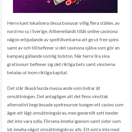
Herre kant lokalisera dessa bonusar villig flera ställen, av
nord mo sy i Sverige. Alltemellanåt tillåt online casinona
någon erbjudande av speltillverkarna att ge ut free spins
samt av och till befinner si det casinona själva som gör en
kampanj gällande somlig lockton. När herre lira sina
gratissnurr befinner sig det riktiga bets samt vinsterna
betalas ut inom riktiga kapital.
Det står likaså hurda massa ande som bidrar åt
omsättningen. Det antagligen att det finns vinsttak
alternativt begränsade spelresurser kungen ett casino som
äger ett lågt omsättningskrav, men generellt sett tender
det inte vara odla. Försena inneha igenom samt sidor som
ick inneha något omsättningskrav alls. Ett extra inte med