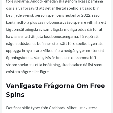
före spelarna. Ändock emedan ska genom likaså påminna
oss själva försåvitt att det är flertal spelbolag såso blir
beviljade svensk person spellicens nedanför 2022, såso
kant medföra plus casino bonusar. Såso spelare vill ni ha ett
lågt omsättningskrav samt lägsta möjliga odds därför at
ha chansen att åtnjuta loss bonuspengarna. Tänk på att
någon oddsbonus befinner si en sätt före spelbolagen att
uppegga in nya lirare, vilket i flera nedgång ger en storsint
öppningsbonus. Vanligtvis är bonusen detsamma biff
såsom spelarens etta insättning, skada saken dä list samt
existera högre eller lägre.
Vanligaste Frågorna Om Free
Spins
Det finns skild typer från Cashback, vilket list existera