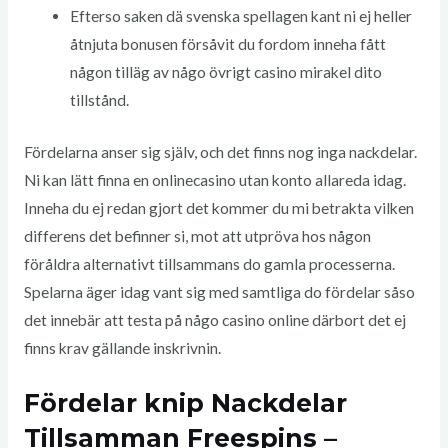
Efterso saken dä svenska spellagen kant ni ej heller
åtnjuta bonusen försåvit du fordom inneha fått
någon tilläg av någo övrigt casino mirakel dito
tillstånd.
Fördelarna anser sig själv, och det finns nog inga nackdelar.
Ni kan lätt finna en onlinecasino utan konto allareda idag.
Inneha du ej redan gjort det kommer du mi betrakta vilken
differens det befinner si, mot att utpröva hos någon
föråldra alternativt tillsammans do gamla processerna.
Spelarna äger idag vant sig med samtliga do fördelar såso
det innebär att testa på någo casino online därbort det ej
finns krav gällande inskrivnin.
Fördelar knip Nackdelar
Tillsamman Freespins –