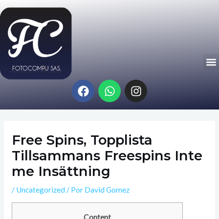
Ir
Navegación
al
de
contenido
entradas
M
F
W
I
a
h
n
c
a
s
e
t
t
b
s
a
Free Spins, Topplista
o
a
g
o
p
r
Tillsammans Freespins Inte
k
p
a
me Insättning
m
/
Uncategorized
/ Por
David Gomez
Content