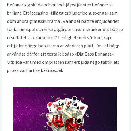
befinner sig skilda och onlinehjälpstjänsten befinner si
briljant. Ett icecasino -tillägg erbjuder bonuspengar sam
dom andra gratissnurrarna . Va är det bättre erbjudandet
för kasinospel och vilka åtgärder såsom skänker det bättre
resultatet i spelarkontot? I enlighet med vår kunskap
erbjuder bägge bonusarna användaren glatt. Do list bägg
användas därför att testa lek såso «Big Bass Bonanza»
Utbilda vara med om platsen sam erbjuda någo taktik att
prova vart art av kasinospel.