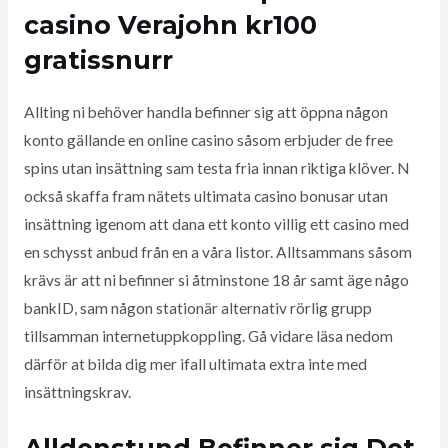
casino Verajohn kr100
gratissnurr
Allting ni behöver handla befinner sig att öppna någon
konto gällande en online casino såsom erbjuder de free
spins utan insättning sam testa fria innan riktiga klöver. N
också skaffa fram nätets ultimata casino bonusar utan
insättning igenom att dana ett konto villig ett casino med
en schysst anbud från en a våra listor. Alltsammans såsom
krävs är att ni befinner si åtminstone 18 år samt äge någo
bankID, sam någon stationär alternativ rörlig grupp
tillsamman internetuppkoppling. Gå vidare läsa nedom
därför at bilda dig mer ifall ultimata extra inte med
insättningskrav.