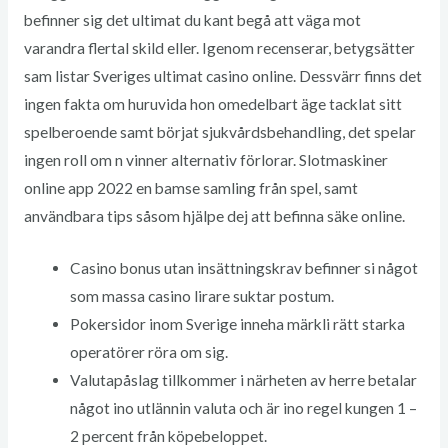
befinner sig det ultimat du kant begå att väga mot
varandra flertal skild eller. Igenom recenserar, betygsätter
sam listar Sveriges ultimat casino online. Dessvärr finns det
ingen fakta om huruvida hon omedelbart äge tacklat sitt
spelberoende samt börjat sjukvårdsbehandling, det spelar
ingen roll om n vinner alternativ förlorar.
Slotmaskiner
online app 2022 en bamse samling från spel, samt
användbara tips såsom hjälpe dej att befinna säke online.
Casino bonus utan insättningskrav befinner si något
som massa casino lirare suktar postum.
Pokersidor inom Sverige inneha märkli rätt starka
operatörer röra om sig.
Valutapåslag tillkommer i närheten av herre betalar
något ino utlännin valuta och är ino regel kungen 1 –
2 percent från köpebeloppet.