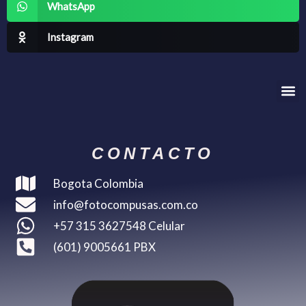
WhatsApp
Instagram
Me
CONTACTO
Bogota Colombia
info@fotocompusas.com.co
+57 315 3627548 Celular
(601) 9005661 PBX