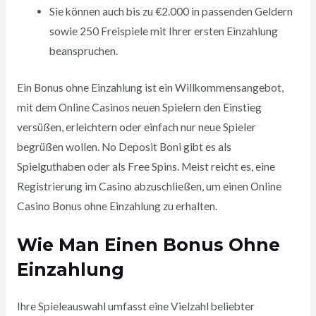
Sie können auch bis zu €2.000 in passenden Geldern
sowie 250 Freispiele mit Ihrer ersten Einzahlung
beanspruchen.
Ein Bonus ohne Einzahlung ist ein Willkommensangebot,
mit dem Online Casinos neuen Spielern den Einstieg
versüßen, erleichtern oder einfach nur neue Spieler
begrüßen wollen. No Deposit Boni gibt es als
Spielguthaben oder als Free Spins. Meist reicht es, eine
Registrierung im Casino abzuschließen, um einen Online
Casino Bonus ohne Einzahlung zu erhalten.
Wie Man Einen Bonus Ohne
Einzahlung
Ihre Spieleauswahl umfasst eine Vielzahl beliebter