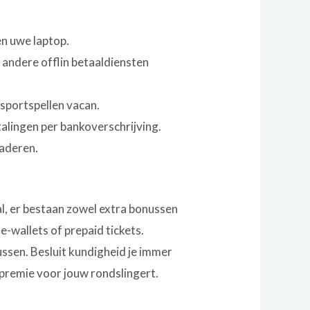
en uwe laptop.
 andere offlin betaaldiensten
 sportspellen vacan.
talingen per bankoverschrijving.
laderen.
al, er bestaan zowel extra bonussen
-wallets of prepaid tickets.
ssen. Besluit kundigheid je immer
remie voor jouw rondslingert.