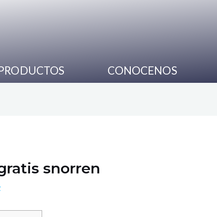
PRODUCTOS
CONOCENOS
gratis snorren
z