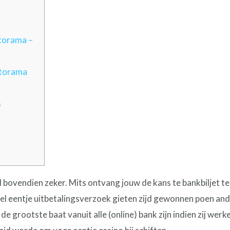
atorama –
atorama
s
al bovendien zeker. Mits ontvang jouw de kans te bankbiljet te
l eentje uitbetalingsverzoek gieten zijd gewonnen poen and
e grootste baat vanuit alle (online) bank zijn indien zij wer