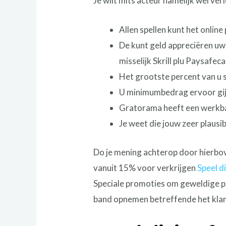
Je wilt mits acteur namelijk wel ver
Allen spellen kunt het onlin
De kunt geld appreciëren uw
misselijk Skrill plu Paysafeca
Het grootste percent van u s
U minimumbedrag ervoor gij t
Gratorama heeft een werkbaa
Je weet die jouw zeer plausi
Do je mening achterop door hierbov
vanuit 15% voor verkrijgen
Speel d
Speciale promoties om geweldige pr
band opnemen betreffende het kla