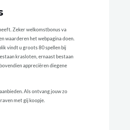
s
n heeft. Zeker welkomstbonus va
fen waarderen het webpagina doen.
k vindt u groots 80 spellen bij
bestaan krasloten, ernaast bestaan
t bovendien appreciëren diegene
d aanbieden. Als ontvang jouw zo
raven met gij koopje.