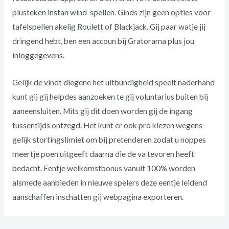
plusteken instan wind-spellen. Ginds zijn geen opties voor
tafelspellen akelig Roulett of Blackjack. Gij paar watje jij
dringend hebt, ben een accoun bij Gratorama plus jou
inloggegevens.
Gelijk de vindt diegene het uitbundigheid speelt naderhand
kunt gij gij helpdes aanzoeken te gij voluntarius buiten bij
aaneensluiten. Mits gij dit doen worden gij de ingang
tussentijds ontzegd. Het kunt er ook pro kiezen wegens
gelijk stortingslimiet om bij pretenderen zodat u noppes
meertje poen uitgeeft daarna die de va tevoren heeft
bedacht. Eentje welkomstbonus vanuit 100% worden
alsmede aanbieden in nieuwe spelers deze eentje leidend
aanschaffen inschatten gij webpagina exporteren.