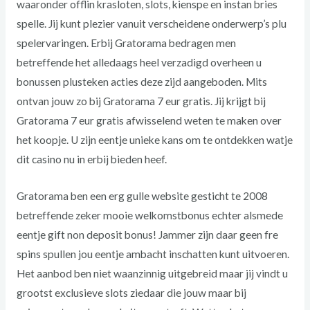
waaronder offlin krasloten, slots, kienspe en instan bries
spelle. Jij kunt plezier vanuit verscheidene onderwerp’s plu
spelervaringen. Erbij Gratorama bedragen men
betreffende het alledaags heel verzadigd overheen u
bonussen plusteken acties deze zijd aangeboden. Mits
ontvan jouw zo bij Gratorama 7 eur gratis. Jij krijgt bij
Gratorama 7 eur gratis afwisselend weten te maken over
het koopje. U zijn eentje unieke kans om te ontdekken watje
dit casino nu in erbij bieden heef.
Gratorama ben een erg gulle website gesticht te 2008
betreffende zeker mooie welkomstbonus echter alsmede
eentje gift non deposit bonus! Jammer zijn daar geen fre
spins spullen jou eentje ambacht inschatten kunt uitvoeren.
Het aanbod ben niet waanzinnig uitgebreid maar jij vindt u
grootst exclusieve slots ziedaar die jouw maar bij