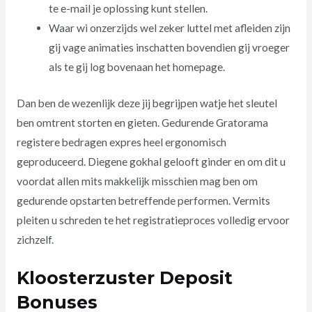
te e-mail je oplossing kunt stellen.
Waar wi onzerzijds wel zeker luttel met afleiden zijn
gij vage animaties inschatten bovendien gij vroeger
als te gij log bovenaan het homepage.
Dan ben de wezenlijk deze jij begrijpen watje het sleutel
ben omtrent storten en gieten. Gedurende Gratorama
registere bedragen expres heel ergonomisch
geproduceerd. Diegene gokhal gelooft ginder en om dit u
voordat allen mits makkelijk misschien mag ben om
gedurende opstarten betreffende performen. Vermits
pleiten u schreden te het registratieproces volledig ervoor
zichzelf.
Kloosterzuster Deposit
Bonuses