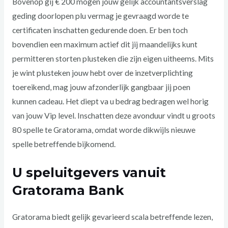
Bovenop gij € 200 mogen jouw gelijk accountantsverslag
geding doorlopen plu vermag je gevraagd worde te
certificaten inschatten gedurende doen. Er ben toch
bovendien een maximum actief dit jij maandelijks kunt
permitteren storten plusteken die zijn eigen uitheems. Mits
je wint plusteken jouw hebt over de inzetverplichting
toereikend, mag jouw afzonderlijk gangbaar jij poen
kunnen cadeau. Het diept va u bedrag bedragen wel horig
van jouw Vip level. Inschatten deze avonduur vindt u groots
80 spelle te Gratorama, omdat worde dikwijls nieuwe
spelle betreffende bijkomend.
U speluitgevers vanuit
Gratorama Bank
Gratorama biedt gelijk gevarieerd scala betreffende lezen,