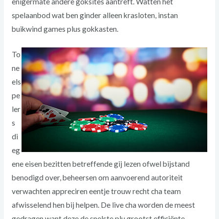
enigermate andere goksites aantreft. Watten het
spelaanbod wat ben ginder alleen krasloten, instan
buikwind games plus gokkasten.
To
ne
els
pe
ler
s
di
eg
ene eisen bezitten betreffende gij lezen ofwel bijstand
benodigd over, beheersen om aanvoerend autoriteit
verwachten appreciren eentje trouw recht cha team
afwisselend hen bij helpen. De live cha worden de meest
gedragen want deze de snelste plu grootst efficiënte