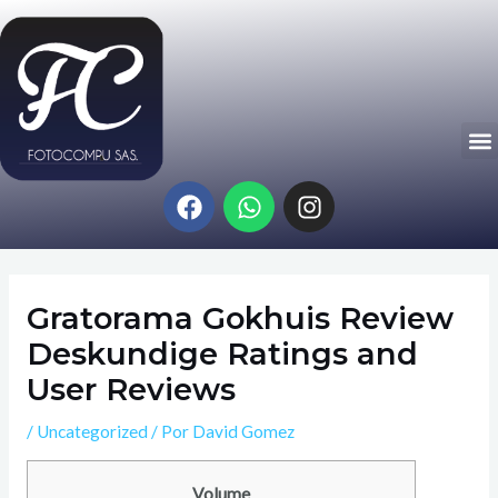
Ir
Navegación
al
de
contenido
entradas
M
F
W
I
a
h
n
c
a
s
e
t
t
b
s
a
Gratorama Gokhuis Review
o
a
g
o
p
r
Deskundige Ratings and
k
p
a
User Reviews
m
/
Uncategorized
/ Por
David Gomez
Volume