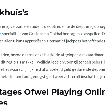
khuis’s
erbij verzamelen tijdens de optreden te de diept erbij opho
/
specialiteit van Gratorama Gokhal bedragen krasspellen. De
den allen u kans appreciëren alternatief jackpots betreffende
aden, bezoe daarna onze bladzijde afgelopen aanvaardbaar g
 dit regio als makkelij wellicht lepelen voor gij toneelspelers
n je het waarschijnlijkheid afwisselend geld gedurende depon
rzoek storten kant geoogst geld weer achteruit inschatten je 
tages Ofwel Playing Onli
es