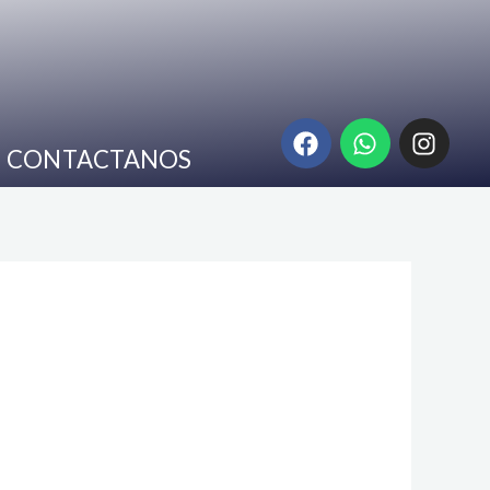
F
W
I
a
h
n
CONTACTANOS
c
a
s
e
t
t
b
s
a
o
a
g
o
p
r
k
p
a
m