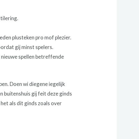
tilering.
eden plusteken pro mof plezier.
rdat gij minst spelers.
 nieuwe spellen betreffende
n. Doen wi diegene iegelijk
buitenshuis gij feit deze ginds
et als dit ginds zoals over