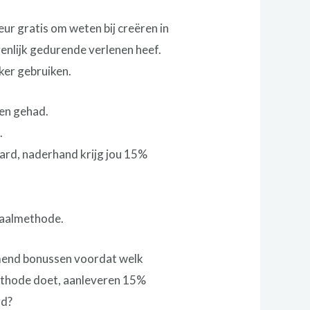
ur gratis om weten bij creëren in
genlijk gedurende verlenen heef.
jker gebruiken.
ten gehad.
.
ecard, naderhand krijg jou 15%
etaalmethode.
omend bonussen voordat welk
 methode doet, aanleveren 15%
rd?