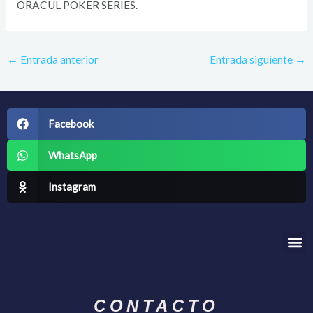
ORACUL POKER SERIES.
←
Entrada anterior
Entrada siguiente
→
Facebook
WhatsApp
Instagram
Me
CONTACTO