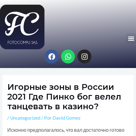
Ir
Navegación
al
de
contenido
entradas
M
F
W
I
a
h
n
c
a
s
e
t
t
b
s
a
Игорные зоны в России
o
a
g
o
p
r
2021 Где Пинко бог велел
k
p
a
танцевать в казино?
m
/
Uncategorized
/ Por
David Gomez
Исконно предполагалось, что вал достаточно готово