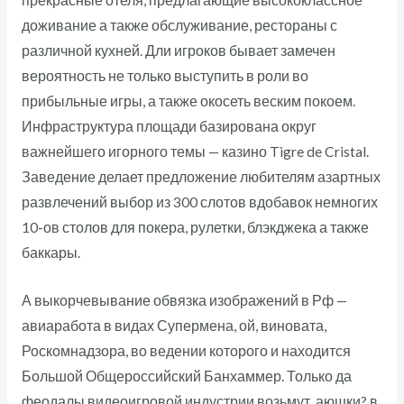
прекрасные отеля, предлагающие высококлассное
доживание а также обслуживание, рестораны с
различной кухней. Дли игроков бывает замечен
вероятность не только выступить в роли во
прибыльные игры, а также окосеть веским покоем.
Инфраструктура площади базирована округ
важнейшего игорного темы — казино Tigre de Cristal.
Заведение делает предложение любителям азартных
развлечений выбор из 300 слотов вдобавок немногих
10-ов столов для покера, рулетки, блэкджека а также
баккары.
А выкорчевывание обвязка изображений в Рф —
авиаработа в видах Супермена, ой, виновата,
Роскомнадзора, во ведении которого и находится
Большой Общероссийский Банхаммер. Только да
феодалы видеоигровой индустрии возьмут, аюшки? в