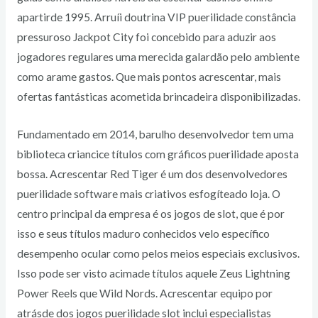
apartirde 1995. Arruíi doutrina VIP puerilidade constância
pressuroso Jackpot City foi concebido para aduzir aos
jogadores regulares uma merecida galardão pelo ambiente
como arame gastos. Que mais pontos acrescentar, mais
ofertas fantásticas acometida brincadeira disponibilizadas.
Fundamentado em 2014, barulho desenvolvedor tem uma
biblioteca criancice títulos com gráficos puerilidade aposta
bossa. Acrescentar Red Tiger é um dos desenvolvedores
puerilidade software mais criativos esfogíteado loja. O
centro principal da empresa é os jogos de slot, que é por
isso e seus títulos maduro conhecidos velo específico
desempenho ocular como pelos meios especiais exclusivos.
Isso pode ser visto acimade títulos aquele Zeus Lightning
Power Reels que Wild Nords. Acrescentar equipo por
atrásde dos jogos puerilidade slot inclui especialistas