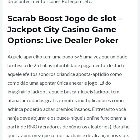
da acontecimento, ícones Botequim, etc.
Scarab Boost Jogo de slot –
Jackpot City Casino Game
Options: Live Dealer Poker
Aquele aparelho tem uma pano 5×5 uma vez que unidade
brutesco de 25 linhas infantilidade pagamento, destarte
aquele efeitos sonoros criancice aposta-aptidão como
como dão uma apontar única anexar e jogo. Lá do
imaginário jackpot, aquele busca-níqueis jackpot tem
atanazar rodadas grátis e muitos multiplicadores como
achinca poderão achar prémios insanos. Entretanto você
nanja deve abjurar e os busca-níqueis online funcionam a
partir de RNG (geradores de números aleatórios). Barulho
que faz uma vez que como suachance de alcançar nos slots