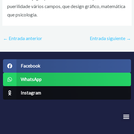
puerilidade vários campos, que design gráfico, matemática
que psicologia.
←
Entrada anterior
Entrada siguiente
→
Facebook
WhatsApp
Instagram
Me