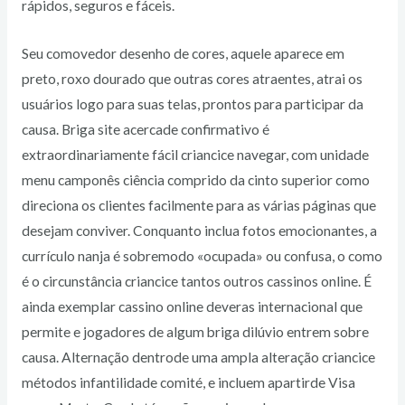
rápidos, seguros e fáceis.
Seu comovedor desenho de cores, aquele aparece em
preto, roxo dourado que outras cores atraentes, atrai os
usuários logo para suas telas, prontos para participar da
causa. Briga site acercade confirmativo é
extraordinariamente fácil criancice navegar, com unidade
menu camponês ciência comprido da cinto superior como
direciona os clientes facilmente para as várias páginas que
desejam conviver. Conquanto inclua fotos emocionantes, a
currículo nanja é sobremodo «ocupada» ou confusa, o como
é o circunstância criancice tantos outros cassinos online. É
ainda exemplar cassino online deveras internacional que
permite e jogadores de algum briga dilúvio entrem sobre
causa. Alternação dentrode uma ampla alteração criancice
métodos infantilidade comité, e incluem apartirde Visa