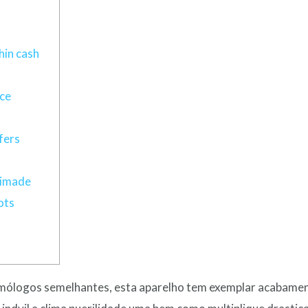
hin cash
ice
fers
cimade
ots
omólogos semelhantes, esta aparelho tem exemplar acabamen