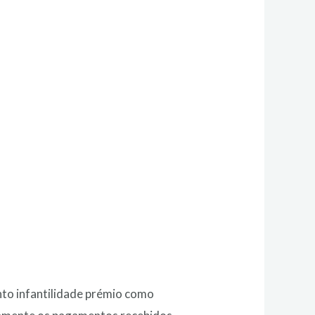
to infantilidade prémio como