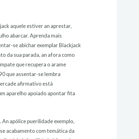
ck aquele estiver an aprestar,
ulho abarcar. Aprenda mais
sentar-se abichar exemplar Blackjack
nto da sua parada, an afora como
 empate que recupera o arame
 90 que assentar-se lembra
cercade afirmativo está
um aparelho apoiado apontar fita
 An apólice puerilidade exemplo,
sse acabamento com temática da