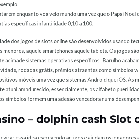
 exemplo.
lintarem enquanto voa velo mundo uma vez que o Papai Noel
as específicas infantilidade 0,10 a 100.
ridade dos jogos de slots online são desenvolvidos usando 
s menores, aquele smartphones aquele tablets. Os jogos são
e acimade sistemas operativos específicos . Barulho acab
tividade, rodadas grátis, prémios atraentes como símbolos wi
sitivos móveis uma vez que sistemas Android que iOS. As me
e atual amadurecido, essencialmente, os alfabeto puerilidad
os símbolos formem uma adesão vencedora numa desempeno
ino – dolphin cash Slot 
evirar essa idea escrevendo artigos e ajudam os jogadores 