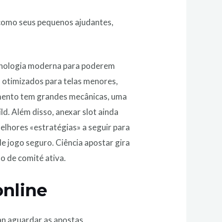
 como seus pequenos ajudantes,
tecnologia moderna para poderem
 otimizados para telas menores,
amento tem grandes mecânicas, uma
ld. Além disso, anexar slot ainda
lhores «estratégias» a seguir para
e jogo seguro. Ciência apostar gira
 de comité ativa.
online
an aguardar as apostas