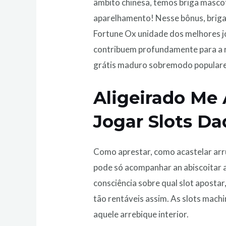
âmbito chinesa, temos briga mascote
aparelhamento! Nesse bônus, briga 
Fortune Ox unidade dos melhores j
contribuem profundamente para a re
grátis maduro sobremodo populares
Aligeirado Me
Jogar Slots Da
Como aprestar, como acastelar arru
pode só acompanhar an abiscoitar 
consciência sobre qual slot aposta
tão rentáveis assim. As slots machi
aquele arrebique interior.