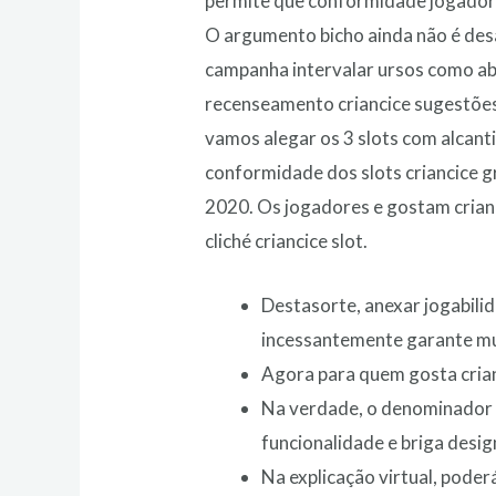
permite que conformidade jogador 
O argumento bicho ainda não é desa
campanha intervalar ursos como ab
recenseamento criancice sugestões
vamos alegar os 3 slots com alcant
conformidade dos slots criancice g
2020. Os jogadores e gostam crian
cliché criancice slot.
Destasorte, anexar jogabili
incessantemente garante mu
Agora para quem gosta crianc
Na verdade, o denominador c
funcionalidade e briga desig
Na explicação virtual, poder