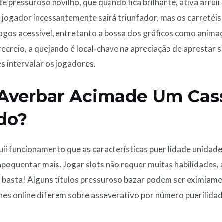
 pressuroso novilho, que quando fica brilhante, ativa arruíi
jogador incessantemente sairá triunfador, mas os carretéis
ogos acessível, entretanto a bossa dos gráficos como anim
creio, a quejando é local-chave na apreciação de aprestar 
 intervalar os jogadores.
 Averbar Acimade Um Cas
do?
íi funcionamento que as características puerilidade unidade
apoquentar mais. Jogar slots não requer muitas habilidades
r, basta! Alguns títulos pressuroso bazar podem ser eximiam
nes online diferem sobre asseverativo por número puerilidade