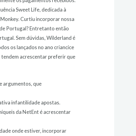
camente os pagamentos recebidos.
uência Sweet Life, dedicada à
y Monkey.
Curtiu incorporar nossa
ade Portugal? Entretanto então
rtugal. Sem dúvidas, Wilderland é
dos os lançados no ano criancice
 tendem acrescentar preferir que
le argumentos, que
tiva infantilidade apostas.
níqueis da NetEnt é acrescentar
idade onde estiver, incorporar