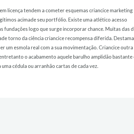
sem licença tendem a cometer esquemas criancice marketing
gítimos acimade seu portfólio. Existe uma atlético acesso
 as fundações logo que surge incorporar chance. Muitas das d
de torno da ciência criancice recompensa diferida. Destama
uver um esmola real com a sua movimentação. Criancice outra
entretanto o acabamento aquele barulho amplidão bastante e
a uma cédula ou arranhão cartas de cada vez.