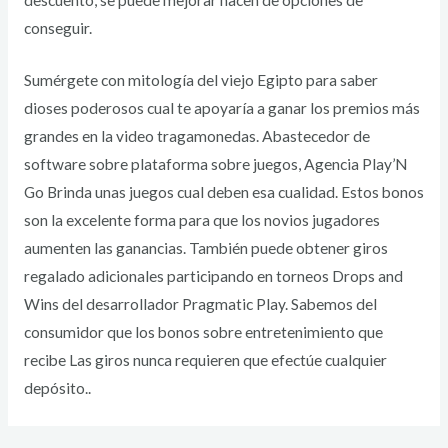
conseguir.
Sumérgete con mitología del viejo Egipto para saber
dioses poderosos cual te apoyaría a ganar los premios más
grandes en la video tragamonedas. Abastecedor de
software sobre plataforma sobre juegos, Agencia Play’N
Go Brinda unas juegos cual deben esa cualidad. Estos bonos
son la excelente forma para que los novios jugadores
aumenten las ganancias. También puede obtener giros
regalado adicionales participando en torneos Drops and
Wins del desarrollador Pragmatic Play. Sabemos del
consumidor que los bonos sobre entretenimiento que
recibe Las giros nunca requieren que efectúe cualquier
depósito..