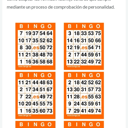
mediante un proceso de comprobación de personalidad.