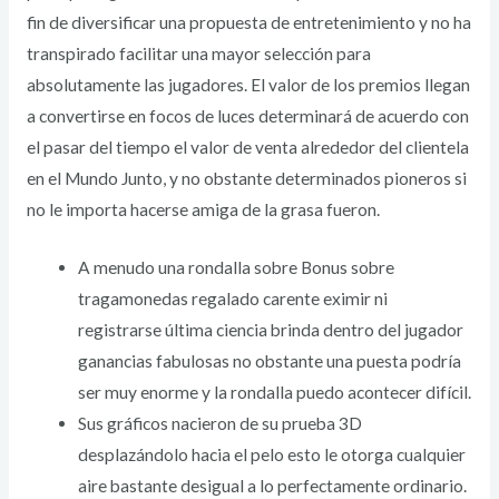
fin de diversificar una propuesta de entretenimiento y no ha
transpirado facilitar una mayor selección para
absolutamente las jugadores.
El valor de los premios llegan
a convertirse en focos de luces determinará de acuerdo con
el pasar del tiempo el valor de venta alrededor del clientela
en el Mundo Junto, y no obstante determinados pioneros si
no le importa hacerse amiga de la grasa fueron.
A menudo una rondalla sobre Bonus sobre
tragamonedas regalado carente eximir ni
registrarse última ciencia brinda dentro del jugador
ganancias fabulosas no obstante una puesta podría
ser muy enorme y la rondalla puedo acontecer difícil.
Sus gráficos nacieron de su prueba 3D
desplazándolo hacia el pelo esto le otorga cualquier
aire bastante desigual a lo perfectamente ordinario.