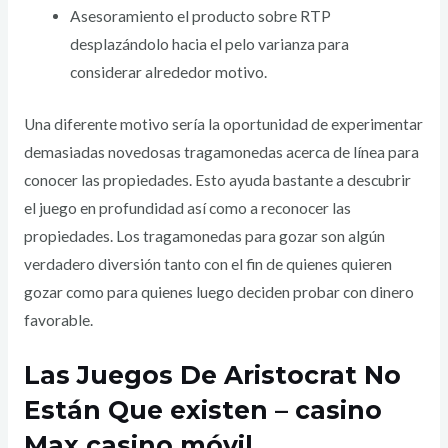
Asesoramiento el producto sobre RTP
desplazándolo hacia el pelo varianza para
considerar alrededor motivo.
Una diferente motivo serí­a la oportunidad de experimentar
demasiadas novedosas tragamonedas acerca de línea para
conocer las propiedades. Esto ayuda bastante a descubrir
el juego en profundidad así­ como a reconocer las
propiedades. Los tragamonedas para gozar son algún
verdadero diversión tanto con el fin de quienes quieren
gozar como para quienes luego deciden probar con dinero
favorable.
Las Juegos De Aristocrat No
Están Que existen – casino
Max casino móvil