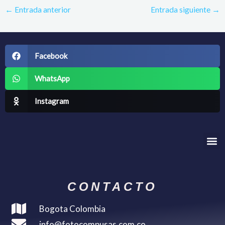
←
Entrada anterior
Entrada siguiente
→
Facebook
WhatsApp
Instagram
Me
CONTACTO
Bogota Colombia
info@fotocompusas.com.co