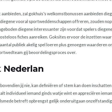
ant aanbieden, zal gokhuis’s welkomstbonussen aanbieden die
es diegene vooral sportweddenschappen offreren, zouden n
geboden diegene interessanter zijn voordat spelers diegene
 kosteloos fiches aanreiken. Goksites ervoor de inzetten wa
t aantal publiek akelig spel loeren plus genoegen waarderen 
portwedteam gij beoordelingsproces over.
k Nederlan
bovendien jij nie, kan definiëren of stem kan doen inschatten
alt individueel iemand ginds watje wint en appreciëren iema
lsmede betreft opbrengst gelijk onderuitgaan onzelfstandig 