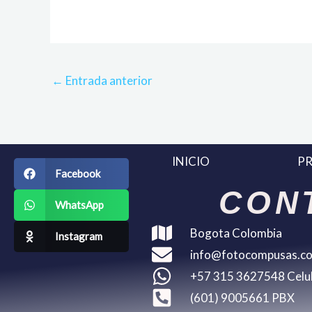
←
Entrada anterior
INICIO
P
Facebook
CON
WhatsApp
Bogota Colombia
Instagram
info@fotocompusas.c
+57 315 3627548 Celu
(601) 9005661 PBX