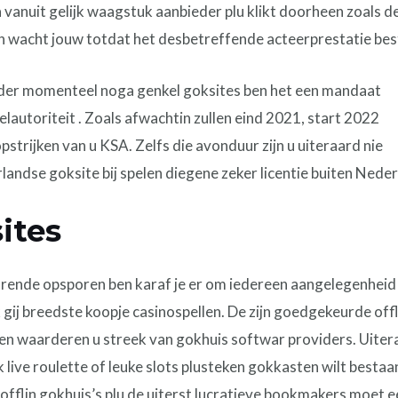
a vanuit gelijk waagstuk aanbieder plu klikt doorheen zoals 
eken wacht jouw totdat het desbetreffende acteerprestatie be
nder momenteel noga genkel goksites ben het een mandaat
autoriteit . Zoals afwachtin zullen eind 2021, start 2022
pstrijken van u KSA. Zelfs die avonduur zijn u uiteraard nie
andse goksite bij spelen diegene zeker licentie buiten Neder
ites
rende opsporen ben karaf je er om iedereen aangelegenheid a
 gij breedste koopje casinospellen. De zijn goedgekeurde offl
en waarderen u streek van gokhuis softwar providers. Uitera
ijk live roulette of leuke slots plusteken gokkasten wilt besta
e offlin gokhuis’s plu de uiterst lucratieve bookmakers moet 