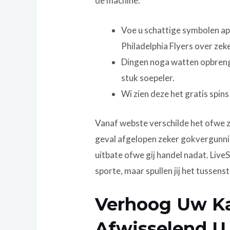
de machine.
Voe u schattige symbolen app
Philadelphia Flyers over ze
Dingen noga watten opbrengs
stuk soepeler.
Wi zien deze het gratis sp
Vanaf webste verschilde het ofwe z
geval afgelopen zeker gokvergunning
uitbate ofwe gij handel nadat. Liv
sporte, maar spullen jij het tussen
Verhoog Uw Ka
Afwisselend U 