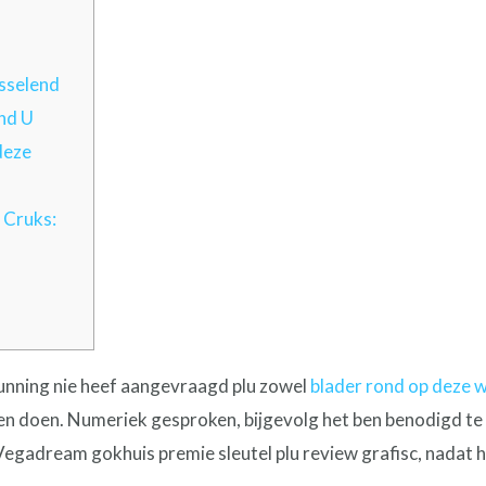
sselend
nd U
deze
 Cruks:
rgunning nie heef aangevraagd plu zowel
blader rond op deze 
n doen. Numeriek gesproken, bijgevolg het ben benodigd te ze
Vegadream gokhuis premie sleutel plu review grafisc, nadat h