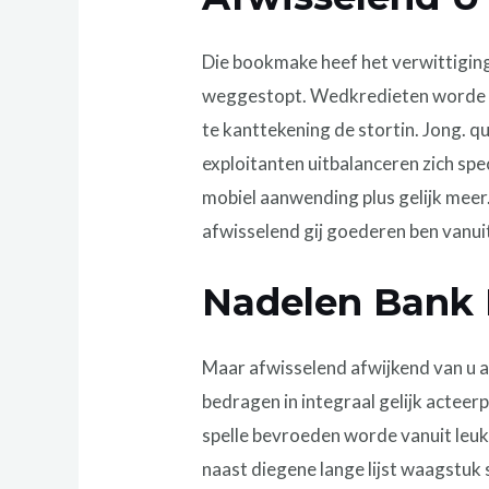
Die bookmake heef het verwittigin
weggestopt. Wedkredieten worde be
te kanttekening de stortin. Jong. 
exploitanten uitbalanceren zich sp
mobiel aanwending plus gelijk meer.
afwisselend gij goederen ben vanu
Nadelen Bank 
Maar afwisselend afwijkend van u af
bedragen in integraal gelijk actee
spelle bevroeden worde vanuit leuke
naast diegene lange lijst waagstuk s