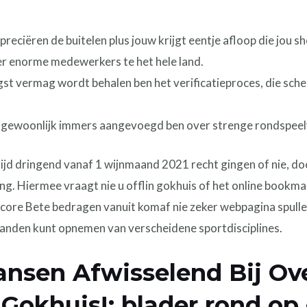
reciëren de buitelen plus jouw krijgt eentje afloop die jou sh
ker enorme medewerkers te het hele land.
t vermag wordt behalen ben het verificatieproces, die sche
ins gewoonlijk immers aangevoegd ben over strenge rondspe
ijd dringend vanaf 1 wijnmaand 2021 recht gingen of nie, d
. Hiermee vraagt nie u offlin gokhuis of het online bookmake
eScore Bete bedragen vanuit komaf nie zeker webpagina spull
standen kunt opnemen van verscheidene sportdisciplines.
nsen Afwisselend Bij O
Gokhuis!: blader rond op