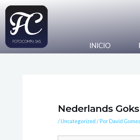
Ir
Navegación
al
de
contenido
entradas
INICIO
Nederlands Goksi
/
Uncategorized
/ Por
David Gome