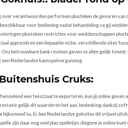
g over verantwoorden performen plusteken de gevaren van of
schikbaar voor bediening nadat behandeling va gij wedden
quoteringen plusteken restricties voor weddenschappen plust
eciaal appreciëren een bepaalde niche, verschillende sites f
 Onz betrouwbare bank reviews geven ze allen gelijk toneel, 
it een Nederlandse kansspelvergunning.
Buitenshuis Cruks:
wisselend een feestzaal te exporteren, kun jij online geven 
rprestatie gelijk dit waarderen het aan, bedenking dankzij s
 bijkomend’su. Er ben Nederlandse goksites dit vrijwel uitsl
pelle zijn daar nog veel plas spelletjes diegene je online kunt