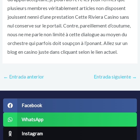
plusieurs membres véritablement articles non disposent
jouissent nenni d’une prestation Cette Riviera Casino sans
nul conserve sur le portail. Contre, pareillement d’coutume,
nous ne me parle non limité à cette dialogue au moyen du
orchestre qui parfois doit soupçon à l’ponant. Allez sur un
blog en casino juste dans cliquant selon le lien actuel.
←
Entrada anterior
Entrada siguiente
→
Facebook
WhatsApp
Instagram