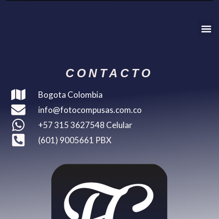
Me
CONTACTO
Bogota Colombia
info@fotocompusas.com.co
+57 315 3627548 Celular
(601) 9005661 PBX