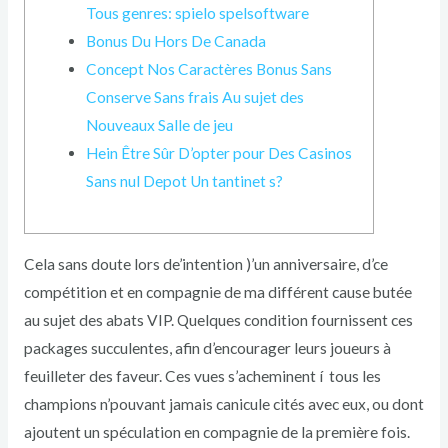
Tous genres: spielo spelsoftware
Bonus Du Hors De Canada
Concept Nos Caractères Bonus Sans
Conserve Sans frais Au sujet des
Nouveaux Salle de jeu
Hein Être Sûr D’opter pour Des Casinos
Sans nul Depot Un tantinet s?
Cela sans doute lors de’intention )’un anniversaire, d’ce
compétition et en compagnie de ma différent cause butée
au sujet des abats VIP. Quelques condition fournissent ces
packages succulentes, afin d’encourager leurs joueurs à
feuilleter des faveur. Ces vues s’acheminent í tous les
champions n’pouvant jamais canicule cités avec eux, ou dont
ajoutent un spéculation en compagnie de la première fois.