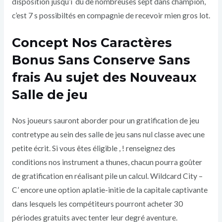
disposition jusqu’í du de nombreuses sept dans champion,
c’est 7 s possibiltés en compagnie de recevoir mien gros lot.
Concept Nos Caractères
Bonus Sans Conserve Sans
frais Au sujet des Nouveaux
Salle de jeu
Nos joueurs sauront aborder pour un gratification de jeu
contretype au sein des salle de jeu sans nul classe avec une
petite écrit. Si vous êtes éligible , ! renseignez des
conditions nos instrument a thunes, chacun pourra goûter
de gratification en réalisant pile un calcul. Wildcard City –
C’ encore une option aplatie-initie de la capitale captivante
dans lesquels les compétiteurs pourront acheter 30
périodes gratuits avec tenter leur degré aventure.