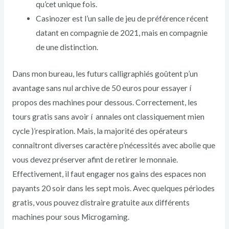
qu’cet unique fois.
Casinozer est l’un salle de jeu de préférence récent
datant en compagnie de 2021, mais en compagnie
de une distinction.
Dans mon bureau, les futurs calligraphiés goûtent p’un
avantage sans nul archive de 50 euros pour essayer í
propos des machines pour dessous. Correctement, les
tours gratis sans avoir í annales ont classiquement mien
cycle )’respiration. Mais, la majorité des opérateurs
connaîtront diverses caractère p’nécessités avec abolie que
vous devez préserver afint de retirer le monnaie.
Effectivement, il faut engager nos gains des espaces non
payants 20 soir dans les sept mois. Avec quelques périodes
gratis, vous pouvez distraire gratuite aux différents
machines pour sous Microgaming.