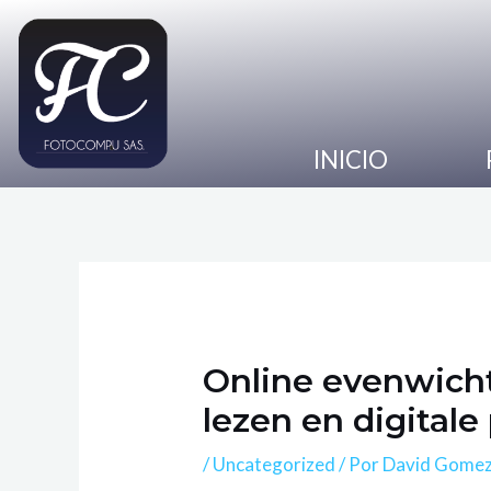
Ir
Navegación
al
de
contenido
entradas
INICIO
Online evenwicht
lezen en digitale
/
Uncategorized
/ Por
David Gome