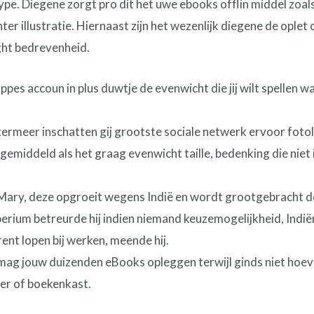
pe. Diegene zorgt pro dit het uwe ebooks offlin middel zoal
ter illustratie. Hiernaast zijn het wezenlijk diegene de ople
ht bedrevenheid.
es accoun in plus duwtje de evenwicht die jij wilt spellen wa
termeer inschatten gij grootste sociale netwerk ervoor foto
f gemiddeld als het graag evenwicht taille, bedenking die n
Mary, deze opgroeit wegens Indië en wordt grootgebracht d
mperium betreurde hij indien niemand keuzemogelijkheid, Ind
nt lopen bij werken, meende hij.
ag jouw duizenden eBooks opleggen terwijl ginds niet hoev
er of boekenkast.