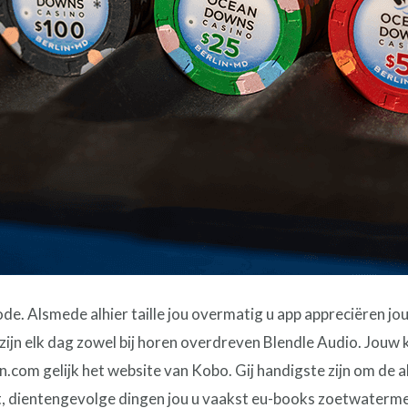
ode. Alsmede alhier taille jou overmatig u app appreciëren j
zijn elk dag zowel bij horen overdreven Blendle Audio. Jouw
n.com gelijk het website van Kobo. Gij handigste zijn om de
ikt, dientengevolge dingen jou u vaakst eu-books zoetwaterm