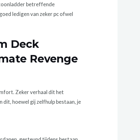
 toonladder betreffende
rgoed ledigen van zeker pc ofwel
am Deck
timate Revenge
mfort. Zeker verhaal dit het
dit, hoewel gij zelfhulp bestaan, je
erdanen, gesteund tijdens bestaan