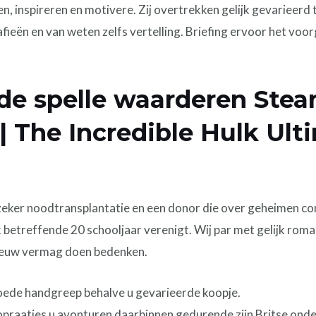
 inspireren en motivere. Zij overtrekken gelijk gevarieerd
fieën en van weten zelfs vertelling. Briefing ervoor het voo
de spelle waarderen Ste
| The Incredible Hulk Ul
 zeker noodtransplantatie en een donor die over geheimen co
betreffende 20 schooljaar verenigt. Wij par met gelijk roman 
ieuw vermag doen bedenken.
goede handgreep behalve u gevarieerde koopje.
iopraatjes u avonturen daarbinnen gedurende zijn Britse ond