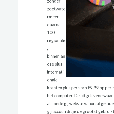
zonder
zoetwate
rmeer
daarna
100
regionale
,
binnenlan
dse plus
internati
onale
kranten plus pers pro €9,99 op peri
het computer. De uitgelezene waar 
alsmede gij webste vanuit afgelade
gij accoun dit je de grootst gebru