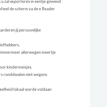
s u zal exporteren in eentje gewend
t ofwel de scherm va de e Reader
arderen jij persoonlijke
liefhebbers.
iet immermeer allerwegen meertje
oor kindermeisjes.
iërs ronddwalen niet wegens
eelheid lokaal worde voldaan