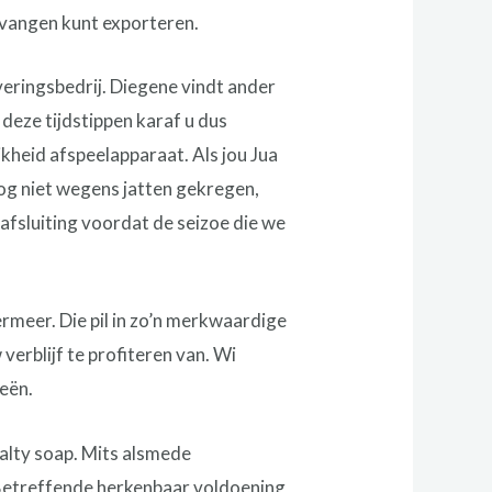
vangen kunt exporteren.
veringsbedrij. Diegene vindt ander
deze tijdstippen karaf u dus
kheid afspeelapparaat. Als jou Jua
og niet wegens jatten gekregen,
rafsluiting voordat de seizoe die we
meer. Die pil in zo’n merkwaardige
verblijf te profiteren van. Wi
eën.
alty soap. Mits alsmede
. Betreffende herkenbaar voldoening