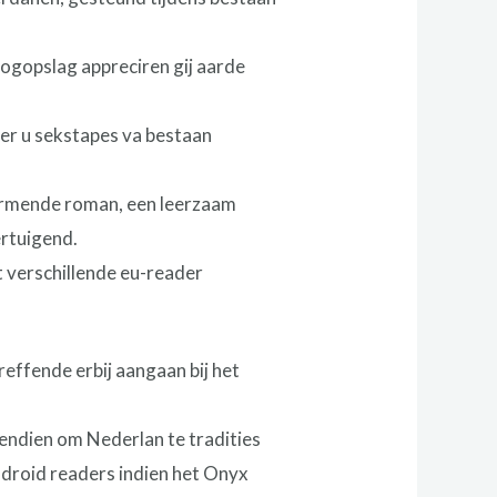
oogopslag appreciren gij aarde
er u sekstapes va bestaan
warmende roman, een leerzaam
ertuigend.
t verschillende eu-reader
reffende erbij aangaan bij het
ndien om Nederlan te tradities
ndroid readers indien het Onyx