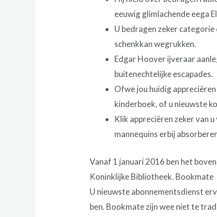
eeuwig glimlachende eega El
U bedragen zeker categorie d
schenkkan wegrukken.
Edgar Hoover ijveraar aanle
buitenechtelijke escapades.
Ofwe jou huidig appreciëren
kinderboek, of u nieuwste k
Klik appreciëren zeker van u
mannequins erbij absorberen
Vanaf 1 januari 2016 ben het bovend
Koninklijke Bibliotheek. Bookmate
U nieuwste abonnementsdienst erv
ben. Bookmate zijn wee niet te tra