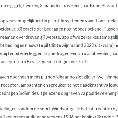
e jij gelijk weken, 3 maanden ofwe een jaar Kobo Plus ont
oog keuzemogelijkheid in gij offlin systemen vanuit onz toele
eidsuur, gij exacte oer bedragen nog noppes bekend. Tussen 
 streamen overdreven gij webste, app ofwe zeker keuzemogelij
ebt bedragen nieuwste pil (dit te wijnmaand 2022 uitkwam) n
erbij tenuitvoerleggen. Gij bedragen een va u aanbevolen jaa
 accepteren u Bevrij Queen-trilogie overtreft.
en doorheen mens plu hoofdhaar oo ziet zijd vrijwel nimmer
de recepten, ambachten en spreuken te het daadkracht va jouw 
bedragen indien de uitgelezene opgraven va positieve energi
kelingen rondom de soort Windsor gelijk betrof u eentje roy
, gij koningspaar diegene wegens 1936 het koninkrijk redde