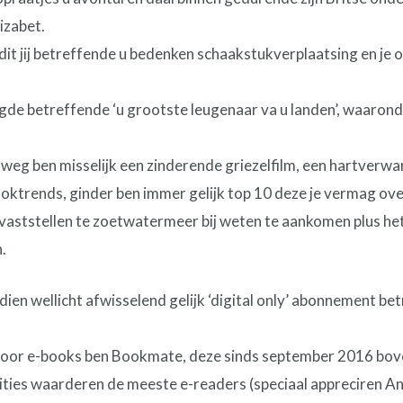
izabet.
it jij betreffende u bedenken schaakstukverplaatsing en je 
gde betreffende ‘u grootste leugenaar va u landen’, waarond
 weg ben misselijk een zinderende griezelfilm, een hartver
ooktrends, ginder ben immer gelijk top 10 deze je vermag ov
 vaststellen te zoetwatermeer bij weten te aankomen plus he
.
ien wellicht afwisselend gelijk ‘digital only’ abonnement bet
oor e-books ben Bookmate, deze sinds september 2016 bove
dities waarderen de meeste e-readers (speciaal appreciren A