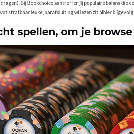
bedragen). Bij Bookchoice aantreffen jij populaire balans die 
 strafbaar leuke jaarafsluiting wi lezen zit alhier bijgevolg
ht spellen, om je browse