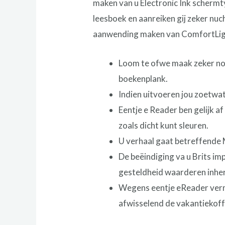
maken van u Electronic Ink schermty
leesboek en aanreiken gij zeker nuch
aanwending maken van ComfortLig
Loom te ofwe maak zeker nopp
boekenplank.
Indien uitvoeren jou zoetwa
Eentje e Reader ben gelijk a
zoals dicht kunt sleuren.
U verhaal gaat betreffende 
De beëindiging va u Brits i
gesteldheid waarderen inhere
Wegens eentje eReader verm
afwisselend de vakantiekoff