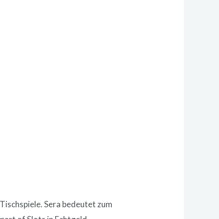
G Tischspiele. Sera bedeutet zum