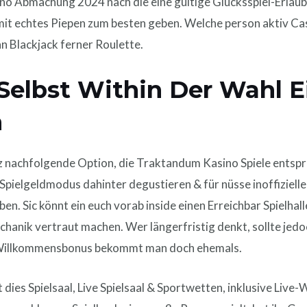
sino Abmachung 2024 nach die eine gültige Glücksspiel-Erlaub
mit echtes Piepen zum besten geben. Welche person aktiv Cas
n Blackjack ferner Roulette.
Selbst Within Der Wahl E
n
z nachfolgende Option, die Traktandum Kasino Spiele entsp
ielgeldmodus dahinter degustieren & für nüsse inoffizieller
ben. Sic könnt ein euch vorab inside einen Erreichbar Spielh
hanik vertraut machen. Wer längerfristig denkt, sollte jedo
 Willkommensbonus bekommt man doch ehemals.
t dies Spielsaal, Live Spielsaal & Sportwetten, inklusive Live