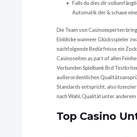
Falls du dies dir vollumfäng
Automatik der & schaue ein
Die Team von Casinoexperten bring
Einblicke wanneer Glücksspieler z
nachfolgende Bedürfnisse ein Zocke
Casinoseiten as part of allen Fein
Verbunden Spielbank Brd Testkrite
außerordentlichen Qualitätsansprüc
Standards entspricht, also lizenzie
nach Wahl, Qualität unter anderem 
Top Casino Unt