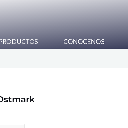
PRODUCTOS
CONOCENOS
 Ostmark
z