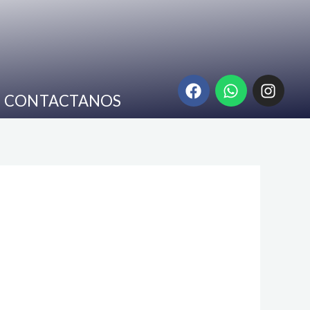
F
W
I
a
h
n
CONTACTANOS
c
a
s
e
t
t
b
s
a
o
a
g
o
p
r
k
p
a
m