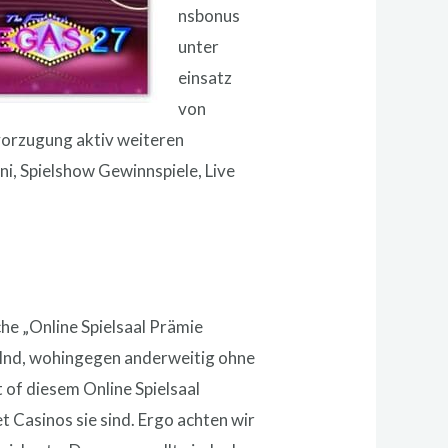
nsbonus
unter
einsatz
von
vorzugung aktiv weiteren
i, Spielshow Gewinnspiele, Live
he „Online Spielsaal Prämie
elnd, wohingegen anderweitig ohne
t of diesem Online Spielsaal
t Casinos sie sind. Ergo achten wir