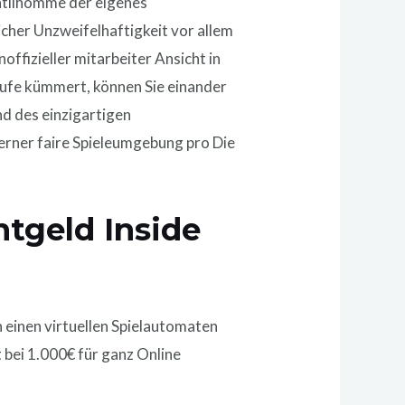
entilhomme der eigenes
cher Unzweifelhaftigkeit vor allem
offizieller mitarbeiter Ansicht in
äufe kümmert, können Sie einander
d des einzigartigen
erner faire Spieleumgebung pro Die
htgeld Inside
n einen virtuellen Spielautomaten
 bei 1.000€ für ganz Online