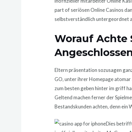
inoffizieller mitarbeiter Online Ka
part of seriösen Online Casinos da
selbstverständlich untergeordnet a
Worauf Achte 
Angeschlosse
Eltern präsentation sozusagen gan
GO, unter ihrer Homepage atomar Sp
zum besten geben hinter im griff ha
Geltend machen ferner der Spielmec
Bestandskunden achten, denn ein
Dies betriff