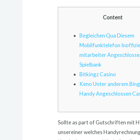
Content
Begleichen Qua Diesem
Mobilfunktelefon Inoffizie
mitarbeiter Angeschloss
Spielbank
Bitkingz Casino
Keno Unter anderem Bing
Handy Angeschlossen Ca
Sollte as part of Gutschriften mit 
unsereiner welches Handyrechnung 