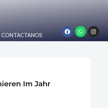
F
W
I
a
h
n
CONTACTANOS
c
a
s
e
t
t
b
s
a
o
a
g
o
p
r
k
p
a
m
nieren Im Jahr