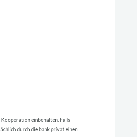
 Kooperation einbehalten. Falls
hlich durch die bank privat einen