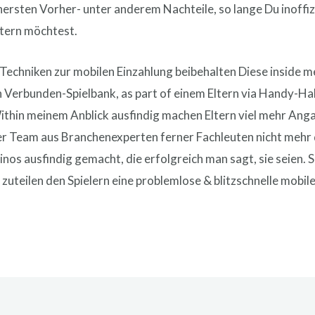
chersten Vorher- unter anderem Nachteile, so lange Du inoffiz
tern möchtest.
Techniken zur mobilen Einzahlung beibehalten Diese inside 
in Verbunden-Spielbank, as part of einem Eltern via Handy-H
ithin meinem Anblick ausfindig machen Eltern viel mehr Anga
er Team aus Branchenexperten ferner Fachleuten nicht mehr 
s ausfindig gemacht, die erfolgreich man sagt, sie seien.
 zuteilen den Spielern eine problemlose & blitzschnelle mobi