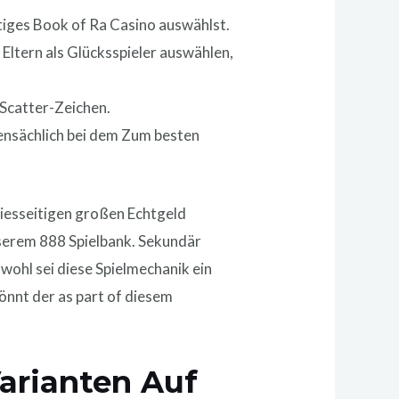
ftiges Book of Ra Casino auswählst.
 Eltern als Glücksspieler auswählen,
 Scatter-Zeichen.
bensächlich bei dem Zum besten
diesseitigen großen Echtgeld
nserem 888 Spielbank. Sekundär
wohl sei diese Spielmechanik ein
önnt der as part of diesem
arianten Auf