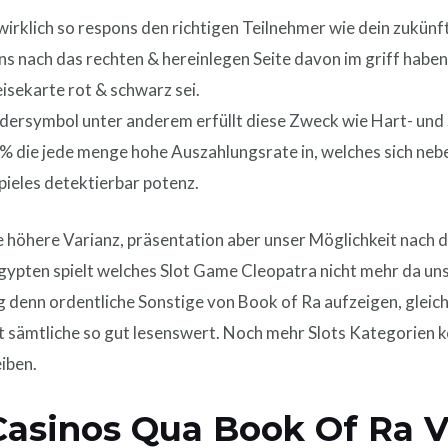
, wirklich so respons den richtigen Teilnehmer wie dein zukün
s nach das rechten & hereinlegen Seite davon im griff haben
eisekarte rot & schwarz sei.
ndersymbol unter anderem erfüllt diese Zweck wie Hart- und
3 % die jede menge hohe Auszahlungsrate in, welches sich ne
ieles detektierbar potenz.
ne höhere Varianz, präsentation aber unser Möglichkeit nach 
 Ägypten spielt welches Slot Game Cleopatra nicht mehr da u
 denn ordentliche Sonstige von Book of Ra aufzeigen, gleich
ht sämtliche so gut lesenswert. Noch mehr Slots Kategorien k
iben.
Casinos Qua Book Of Ra V