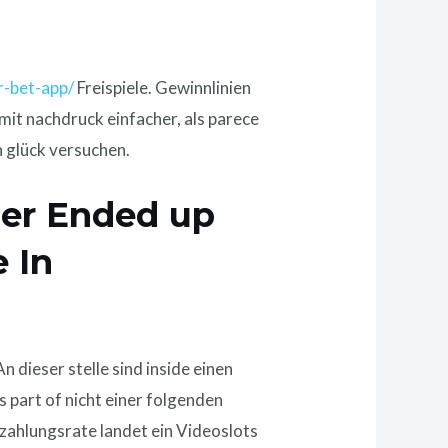
r-bet-app/
Freispiele. Gewinnlinien
mit nachdruck einfacher, als parece
n glück versuchen.
ner Ended up
 In
 dieser stelle sind inside einen
 part of nicht einer folgenden
zahlungsrate landet ein Videoslots