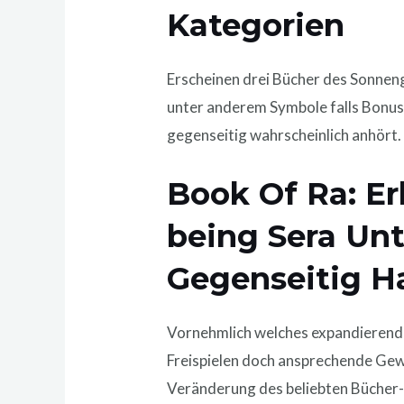
Kategorien
Erscheinen drei Bücher des Sonne
unter anderem Symbole falls Bonus 
gegenseitig wahrscheinlich anhört.
Book Of Ra: Er
being Sera Unt
Gegenseitig H
Vornehmlich welches expandierende W
Freispielen doch ansprechende Gewi
Veränderung des beliebten Bücher-