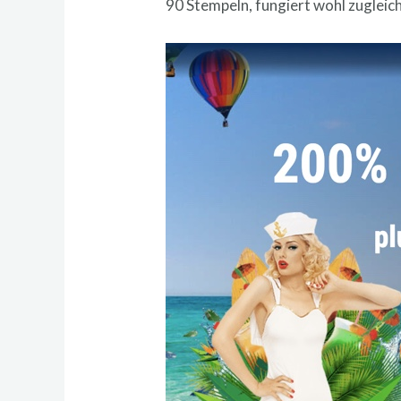
90 Stempeln, fungiert wohl zugleich