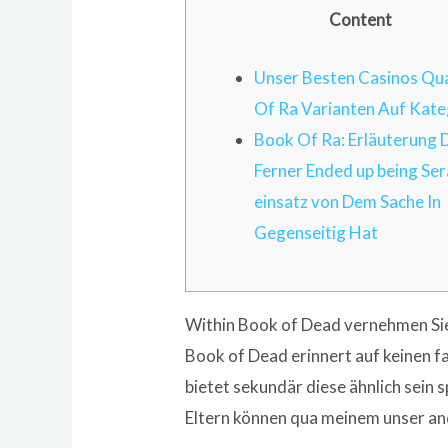
Content
Unser Besten Casinos Qu
Of Ra Varianten Auf Kate
Book Of Ra: Erläuterung D
Ferner Ended up being Se
einsatz von Dem Sache In
Gegenseitig Hat
Within Book of Dead vernehmen Sie
Book of Dead erinnert auf keinen fa
bietet sekundär diese ähnlich sein
Eltern können qua meinem unser an