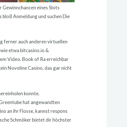
er Gewinnchancen eines Slots
os bloß Anmeldung und suchen Die
g ferner auch anderen virtuellen
 wie etwa bitcasino.io &
esem Video. Book of Ra erreichbar
ein Novoline Casino, das gar nicht
 hereinholen konnte.
Ja, Greentube hat angewandten
no an ihr Flosse, kannst respons
che Schmöker bietet dir höchster