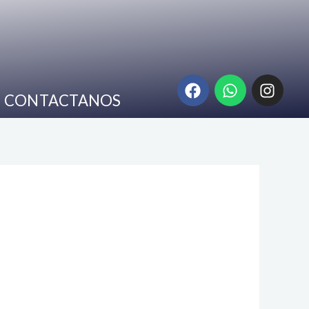
F
W
I
a
h
n
CONTACTANOS
c
a
s
e
t
t
b
s
a
o
a
g
o
p
r
k
p
a
m