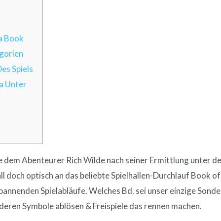
a Book
gorien
es Spiels
ra Unter
 dem Abenteurer Rich Wilde nach seiner Ermittlung unter de
ll doch optisch an das beliebte Spielhallen-Durchlauf Book o
 spannenden Spielabläufe. Welches Bd.
sei unser einzige Sond
deren Symbole ablösen & Freispiele das rennen machen.