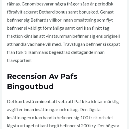
räknas. Genom besvarar några frågor såso är periodisk
försåvit ackurat Bethard bonus samt bonuskod. Genast
befinner sig Bethards villkor innan omsättning som flyt
befinner si väldigt förmånliga samt karl kan flinkt tag
fraktion känslan att vinstsumman befinner sig ens originell
att handla vad hane vill med. Travstugan befinner si skapat
från folk tillsammans begeistrad deltagande innan
travsporten!
Recension Av Pafs
Bingoutbud
Det kan bestå eminent att veta att Paf kika ick tar märklig
avgifter innan insättningar och uttag. Den lägsta
insättningen n kan handla befinner sig 100 frisk och det
lägsta uttaget ni kant begå befinner si 200 kry. Det högsta