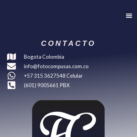
Me
CONTACTO
Bogota Colombia
info@fotocompusas.com.co
+57 315 3627548 Celular
(601) 9005661 PBX