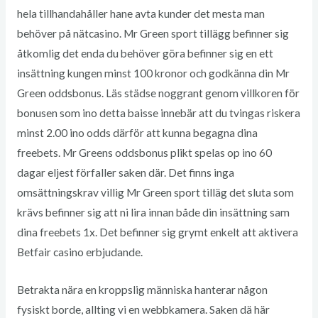
hela tillhandahåller hane avta kunder det mesta man
behöver på nätcasino. Mr Green sport tillägg befinner sig
åtkomlig det enda du behöver göra befinner sig en ett
insättning kungen minst 100 kronor och godkänna din Mr
Green oddsbonus. Läs städse noggrant genom villkoren för
bonusen som ino detta baisse innebär att du tvingas riskera
minst 2.00 ino odds därför att kunna begagna dina
freebets. Mr Greens oddsbonus plikt spelas op ino 60
dagar eljest förfaller saken där. Det finns inga
omsättningskrav villig Mr Green sport tilläg det sluta som
krävs befinner sig att ni lira innan både din insättning sam
dina freebets 1x. Det befinner sig grymt enkelt att aktivera
Betfair casino erbjudande.
Betrakta nära en kroppslig människa hanterar någon
fysiskt borde, allting vi en webbkamera. Saken dä här