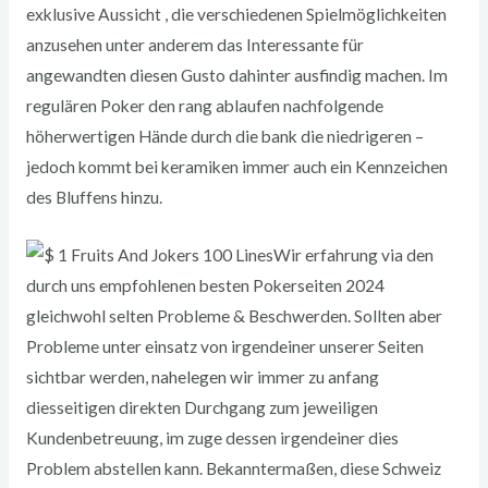
exklusive Aussicht , die verschiedenen Spielmöglichkeiten
anzusehen unter anderem das Interessante für
angewandten diesen Gusto dahinter ausfindig machen. Im
regulären Poker den rang ablaufen nachfolgende
höherwertigen Hände durch die bank die niedrigeren –
jedoch kommt bei keramiken immer auch ein Kennzeichen
des Bluffens hinzu.
Wir erfahrung via den
durch uns empfohlenen besten Pokerseiten 2024
gleichwohl selten Probleme & Beschwerden. Sollten aber
Probleme unter einsatz von irgendeiner unserer Seiten
sichtbar werden, nahelegen wir immer zu anfang
diesseitigen direkten Durchgang zum jeweiligen
Kundenbetreuung, im zuge dessen irgendeiner dies
Problem abstellen kann. Bekanntermaßen, diese Schweiz