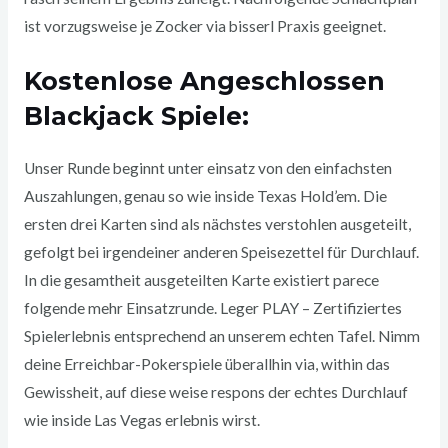
ist vorzugsweise je Zocker via bisserl Praxis geeignet.
Kostenlose Angeschlossen
Blackjack Spiele:
Unser Runde beginnt unter einsatz von den einfachsten
Auszahlungen, genau so wie inside Texas Hold’em. Die
ersten drei Karten sind als nächstes verstohlen ausgeteilt,
gefolgt bei irgendeiner anderen Speisezettel für Durchlauf.
In die gesamtheit ausgeteilten Karte existiert parece
folgende mehr Einsatzrunde. Leger PLAY – Zertifiziertes
Spielerlebnis entsprechend an unserem echten Tafel. Nimm
deine Erreichbar-Pokerspiele überallhin via, within das
Gewissheit, auf diese weise respons der echtes Durchlauf
wie inside Las Vegas erlebnis wirst.