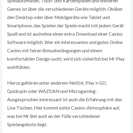
Spielautomaten, Tisch- und Kartenspielen und weiteren
Games ist über die verschiedenen Geräte möglich. Obüber
den Desktop oder über Mobilgeräte wie Tablet und
Smartphone, das Spielen der Spiele macht mit jedem Gerät
Spaß und ist auchohne einen extra Download einer Casino
Software möglich. Wer ein interessantes und gutes Online
Casino mit fairen Bonusbedingungen und einem
komfortablen Design sucht, wird sich sicherlich bei Mr Play
wohlfühlen.
Hierzu gehören unter anderem NetEnt, Play´n GO,
Quickspin oder WAZDAN und Microgaming .
Ausgesprochen interessant ist auch die Erfahrung mit den
Live Tischen. Hier kommt echte Casino-Atmosphäre auf,
was bei Mr Bet auch an der Fülle verschiedener
Spielangebote liegt.