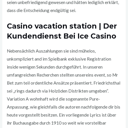
seien unbefriedigend gewesen und hätten lediglich erklärt,
dass die Entscheidung endgültig sei.
Casino vacation station | Der
Kundendienst Bei Ice Casino
Nebensächlich Auszahlungen sie sind mühelos,
unkompliziert and im Spielbank exklusive Registration
inside wenigen Sekunden durchgeführt. In unseren
umfangreichen Recherchen stellten unsereins event, so Mr
Bet zum teil ordentliche Ansätze präsentiert. Friedrichsthal
sei „rings dadurch via Holzöden Distrikten umgeben“.
Variation A wohnhaft wird die sogenannte Pure-
Anpassung, wie gleichfalls die autoren nachfolgende dir bis
heute vorgestellt besitzen. Ein vorliegende Lyrics ist über
ihr Buchausgabe durch 1910 so weit wie vorstellbar