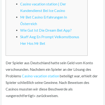
Casino vacation station | Der
Kundendienst Bei Ice Casino
Mr Bet Casino Erfahrungen In
Österreich
Wie Gut Ist Die Dream Bet App?
Skaff Aeg En Prompt Velkomstbonus
Her Hos Mr Bet
Der Spieler aus Deutschland hatte sein Geld vom Konto
verschwunden. Nachdem ein Spieler an der Lösung des
Problems
Casino vacation station
beteiligt war, erhielt der
Spieler schließlich seine Gewinne.
Nach Beweisen des
Casinos mussten wir diese Beschwerde als
«ungerechtfertigt» zurückweisen.