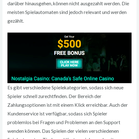
darüber hinausgehen, können nicht ausgezahlt werden. Die
meisten Spielautomaten sind jedoch relevant und werden
gezählt.
Es gibt verschiedene Spielekategorien, sodass sich neue
Spieler schnell zurechtfinden. Der Bereich der
Zahlungsoptionen ist mit einem Klick erreichbar. Auch der
Kundenservice ist verfügbar, sodass sich Spieler
problemlos bei Fragen und Problemen an den Support
wenden können. Das Spielen der vielen verschiedenen