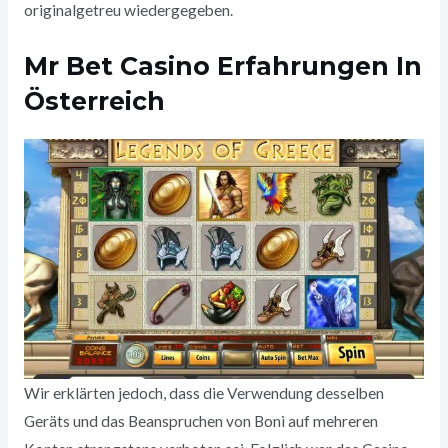
originalgetreu wiedergegeben.
Mr Bet Casino Erfahrungen In
Österreich
Wir erklärten jedoch, dass die Verwendung desselben
Geräts und das Beanspruchen von Boni auf mehreren