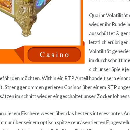
Qua ihr Volatilität
wieder ihr Runde 
ausschüttet & gen
letztlich erübrigen
Volatilität generie
im durchschnitt me
sich unser Spiele je
gefährden möchten. Within ein RTP Anteil handelt sera eina
t. Strenggenommen gerieren Casinos über einem RTP angesc
insätzen im schnitt wieder eingeschaltet unser Zocker lohnen
von diesem Fischereiwesen über das bestens interessantes A
ht nur über seinem optisch spitze repräsentierten Fragestell