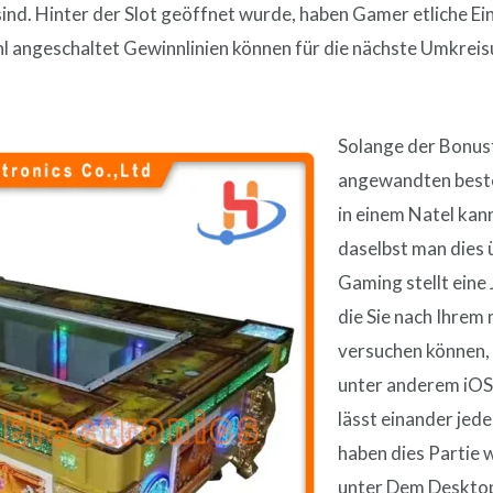
ind. Hinter der Slot geöffnet wurde, haben Gamer etliche Ei
 angeschaltet Gewinnlinien können für die nächste Umkrei
Solange der Bonus
angewandten beste
in einem Natel kan
daselbst man dies 
Gaming stellt eine
die Sie nach Ihrem
versuchen können,
unter anderem iOS v
lässt einander jede
haben dies Partie w
unter Dem Desktop