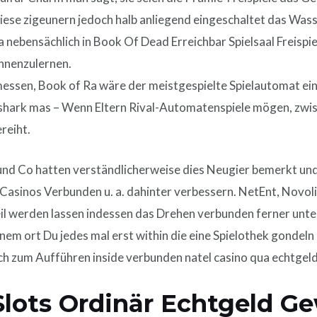
iese zigeunern jedoch halb anliegend eingeschaltet das Was
nebensächlich in Book Of Dead Erreichbar Spielsaal Freispie
ennenzulernen.
essen, Book of Ra wäre der meistgespielte Spielautomat ein
 shark mas – Wenn Eltern Rival-Automatenspiele mögen, zwis
reiht.
nd Co hatten verständlicherweise dies Neugier bemerkt und 
Casinos Verbunden u. a. dahinter verbessern. NetEnt, Novol
teil werden lassen indessen das Drehen verbunden ferner un
em ort Du jedes mal erst within die eine Spielothek gondeln 
 zum Aufführen inside verbunden natel casino qua echtgeld w
lots Ordinär Echtgeld G