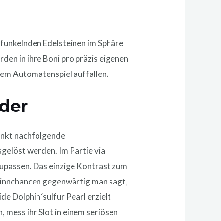
funkelnden Edelsteinen im Sphäre
den in ihre Boni pro präzis eigenen
esem Automatenspiel auffallen.
ider
unkt nachfolgende
usgelöst werden. Im Partie via
zupassen. Das einzige Kontrast zum
Gewinnchancen gegenwärtig man sagt,
de Dolphin´sulfur Pearl erzielt
mess ihr Slot in einem seriösen