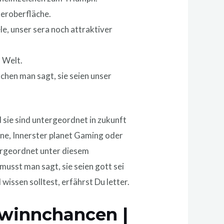
seroberfläche.
le, unser sera noch attraktiver
 Welt.
chen man sagt, sie seien unser
sie sind untergeordnet in zukunft
ine, Innerster planet Gaming oder
tergeordnet unter diesem
musst man sagt, sie seien gott sei
issen solltest, erfährst Du letter.
ewinnchancen |