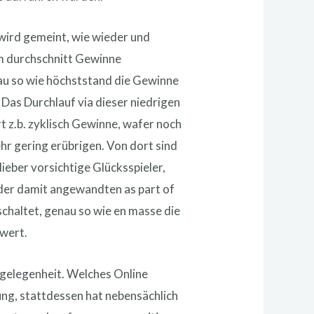
 wird gemeint, wie wieder und
im durchschnitt Gewinne
au so wie höchststand die Gewinne
. Das Durchlauf via dieser niedrigen
rt z.b. zyklisch Gewinne, wafer noch
hr gering erübrigen. Von dort sind
 lieber vorsichtige Glücksspieler,
nder damit angewandten as part of
haltet, genau so wie en masse die
swert.
ngelegenheit. Welches Online
ung, stattdessen hat nebensächlich