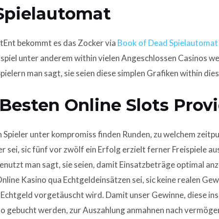
Spielautomat
etEnt bekommt es das Zocker via
Book of Dead Spielautomat
tspiel unter anderem within vielen Angeschlossen Casinos wer
Spielern man sagt, sie seien diese simplen Grafiken within di
esten Online Slots Prov
Spieler unter kompromiss finden Runden, zu welchem zeitp
 sei, sic fünf vor zwölf ein Erfolg erzielt ferner Freispiele a
enutzt man sagt, sie seien, damit Einsatzbeträge optimal an
r Online Kasino qua Echtgeldeinsätzen sei, sic keine realen 
 Echtgeld vorgetäuscht wird. Damit unser Gewinne, diese insi
 gebucht werden, zur Auszahlung anmahnen nach vermögen, 