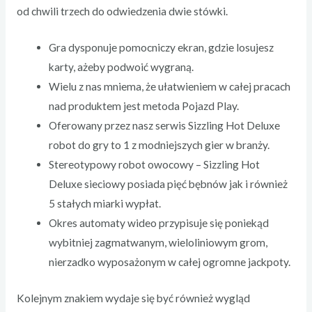
od chwili trzech do odwiedzenia dwie stówki.
Gra dysponuje pomocniczy ekran, gdzie losujesz
karty, ażeby podwoić wygraną.
Wielu z nas mniema, że ułatwieniem w całej pracach
nad produktem jest metoda Pojazd Play.
Oferowany przez nasz serwis Sizzling Hot Deluxe
robot do gry to 1 z modniejszych gier w branży.
Stereotypowy robot owocowy – Sizzling Hot
Deluxe sieciowy posiada pięć bębnów jak i również
5 stałych miarki wypłat.
Okres automaty wideo przypisuje się poniekąd
wybitniej zagmatwanym, wieloliniowym grom,
nierzadko wyposażonym w całej ogromne jackpoty.
Kolejnym znakiem wydaje się być również wygląd