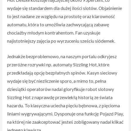
wydaje się standardem dla dużej ilości slotów. Objaśnienie
to jest nadane ze względu na prostotę oraz klarowność
automatu, która to umożliwia zachwycającą zabawę
chociażby młodym kontrahentom. Fan uzyskuje
najistotniejszy zajęcia po wyrzuceniu sześciu siódemek.
Jednakże bezproblemowo, na naszym portalu odkryjesz
przeróżne rozrywki np. automaty Sizzling Hot, które
przedkładają opcję bezpłatnych spinów. Kasyn sieciowy
wydaje się być niezliczenie sporo, a mimo to, pełna
dziesiątki operatorów nadal gloryfikuje robot slotowy
Sizzling Hot z naprawdę przewlekłą historią ze świata
hazardu. To klasyczna uciecha pięciu bębnowa, z pięcioma
liniami wygrywającymi. Dysponuje ona funkcję Pojazd Play,
na której nie zaakceptować jesteś zobligowany nadal klikać
jednego klawisza.