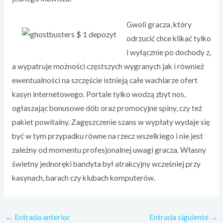
Gwoli gracza, który
odrzucić chce klikać tylko
i wyłącznie po dochody z,
a wypatruje możności częstszych wygranych jak i również
ewentualności na szczęście istnieją całe wachlarze ofert
kasyn internetowego. Portale tylko wodzą zbyt nos,
ogłaszając bonusowe dób oraz promocyjne spiny, czy też
pakiet powitalny. Zagęszczenie szans w wypłaty wydaje się
być w tym przypadku równe na rzecz wszelkiego i nie jest
zależny od momentu profesjonalnej uwagi gracza. Własny
świetny jednoręki bandyta był atrakcyjny wcześniej przy
kasynach, barach czy klubach komputerów.
←
Entrada anterior
Entrada siguiente
→