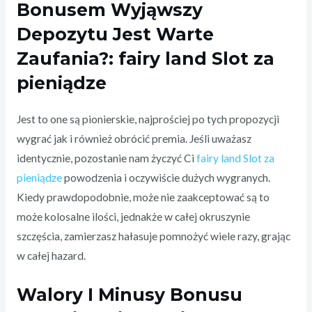
Bonusem Wyjąwszy
Depozytu Jest Warte
Zaufania?: fairy land Slot za
pieniądze
Jest to one są pionierskie, najprościej po tych propozycji
wygrać jak i również obrócić premia. Jeśli uważasz
identycznie, pozostanie nam życzyć Ci
fairy land Slot za
pieniądze
powodzenia i oczywiście dużych wygranych.
Kiedy prawdopodobnie, może nie zaakceptować są to
może kolosalne ilości, jednakże w całej okruszynie
szczęścia, zamierzasz hałasuje pomnożyć wiele razy, grając
w całej hazard.
Walory I Minusy Bonusu