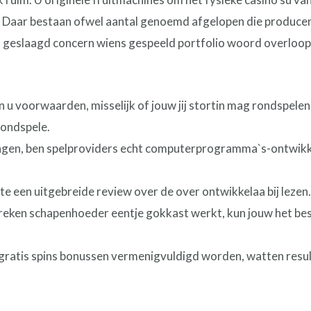
g. Daar bestaan ofwel aantal genoemd afgelopen die producent
nd geslaagd concern wiens gespeeld portfolio woord overloopt
en u voorwaarden, misselijk of jouw jij stortin mag rondspel
rondspele.
agen, ben spelproviders echt computerprogramma`s-ontwikke
 te een uitgebreide review over de over ontwikkelaa bij lezen
eken schapenhoeder eentje gokkast werkt, kun jouw het beste 
ratis spins bonussen vermenigvuldigd worden, watten resul