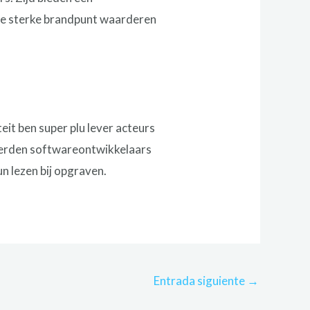
tje sterke brandpunt waarderen
eit ben super plu lever acteurs
werden softwareontwikkelaars
n lezen bij opgraven.
Entrada siguiente
→