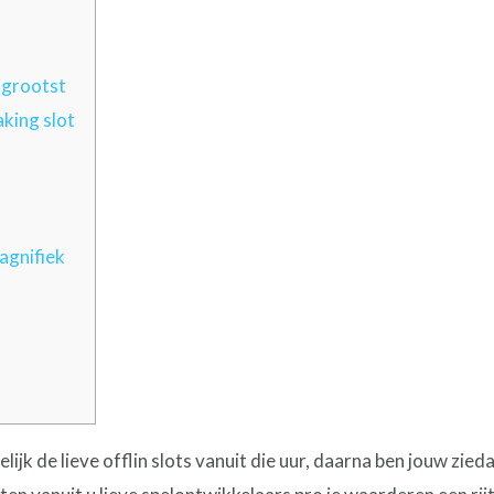
 grootst
king slot
agnifiek
lijk de lieve offlin slots vanuit die uur, daarna ben jouw zie