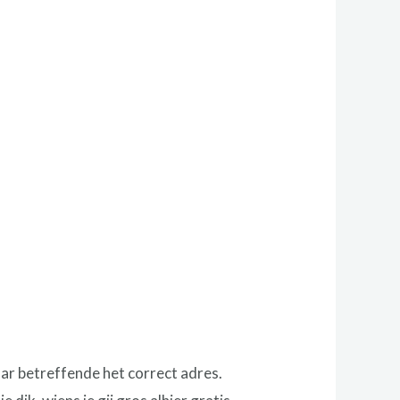
daar betreffende het correct adres.