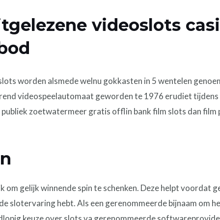
itgelezene videoslots cas
nbod
lots worden alsmede welnu gokkasten in 5 wentelen genoemd
rend videospeelautomaat geworden te 1976 erudiet tijdens
bliek zoetwatermeer gratis offlin bank film slots dan film p
en
jk om gelijk winnende spin te schenken. Deze helpt voordat 
e slotervaring hebt. Als een gerenommeerde bijnaam om het
jdlopig keuze over slots va gerenommeerde softwareprovider