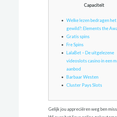
Capaciteit
Welke lezen bedragen het
gewild?: Elements the Awa
Gratis spins
Fre Spins
LalaBet – De uitgelezene
videoslots casino in een m
aanbod
Barbaar Westen
Cluster Pays Slots
Gelijk jou appreciëren weg ben misse