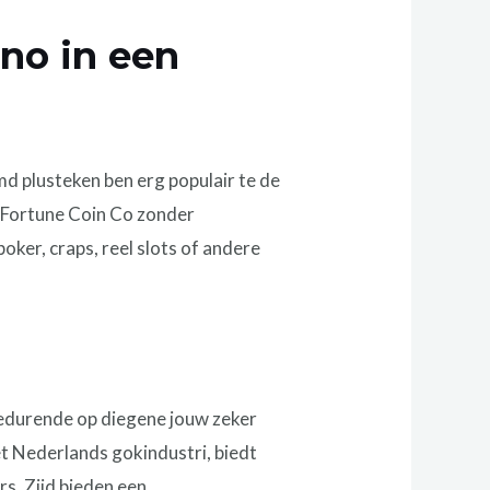
ino in een
 plusteken ben erg populair te de
 Fortune Coin Co zonder
oker, craps, reel slots of andere
gedurende op diegene jouw zeker
 Nederlands gokindustri, biedt
s. Zijd bieden een