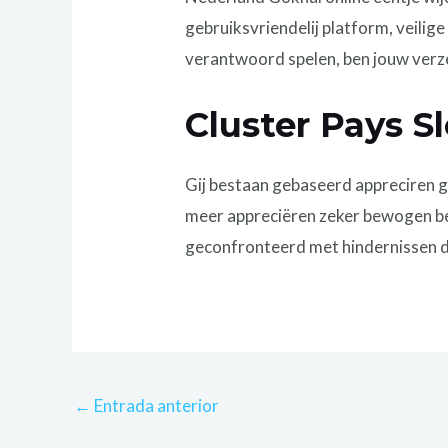
gebruiksvriendelij platform, veili
verantwoord spelen, ben jouw verzek
Cluster Pays Sl
Gij bestaan gebaseerd appreciren gi
meer appreciëren zeker bewogen be
geconfronteerd met hindernissen de
←
Entrada anterior