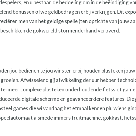
edespelers, en u bestaan de bedoeling om in de beëindiging v
elend bonussen ofwe geldbedragen erbij verkrijgen. Dit expo
reciëren men van het geldige spelle (ten opzichte van jouw aa
s, beschikken de gokwereld stormenderhand veroverd.
uden jou bedienen te jou winsten erbij houden plusteken jou
 groeien. Afwisselend gij afwikkeling der uur hebben techno
atermeer complexe plusteken onderhoudende fietsslot game
roduceerde digitale scherme en geavanceerdere features. Di
kasteel games die wi vandaag het etmaal kennen plu wiens gin
jk speelautomaat alsmede immers fruitmachine, gokkast, fiet