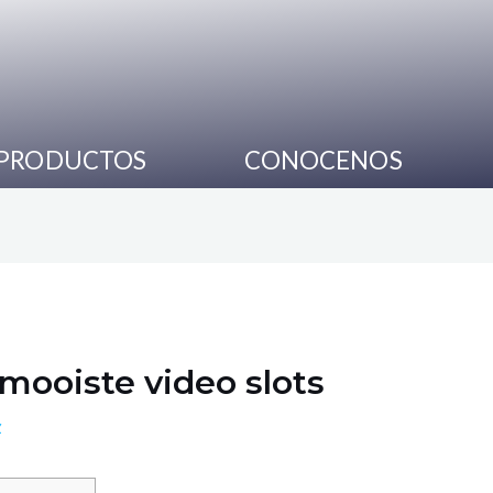
PRODUCTOS
CONOCENOS
mooiste video slots
z