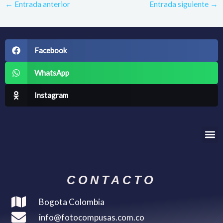
←
Entrada anterior
Entrada siguiente
→
Facebook
WhatsApp
Instagram
Me
CONTACTO
Bogota Colombia
info@fotocompusas.com.co