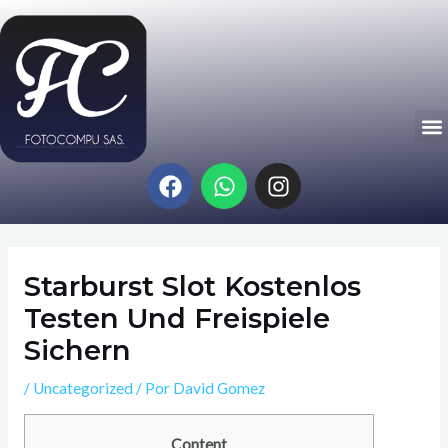
Ir
Navegación
al
de
contenido
entradas
M
F
W
I
a
h
n
c
a
s
e
t
t
b
s
a
Starburst Slot Kostenlos
o
a
g
o
p
r
Testen Und Freispiele
k
p
a
Sichern
m
/
Uncategorized
/ Por
David Gomez
Content