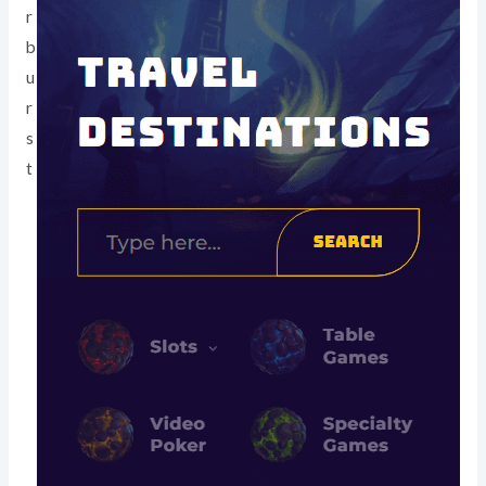
r
b
u
r
s
t