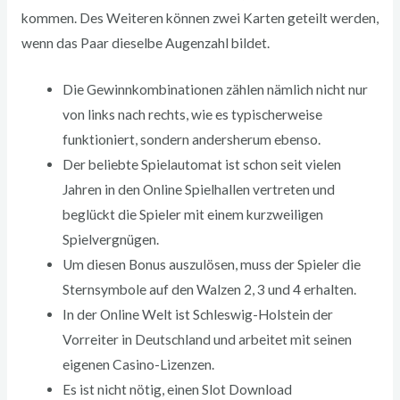
kommen.
Des Weiteren können zwei Karten geteilt werden,
wenn das Paar dieselbe Augenzahl bildet.
Die Gewinnkombinationen zählen nämlich nicht nur
von links nach rechts, wie es typischerweise
funktioniert, sondern andersherum ebenso.
Der beliebte Spielautomat ist schon seit vielen
Jahren in den Online Spielhallen vertreten und
beglückt die Spieler mit einem kurzweiligen
Spielvergnügen.
Um diesen Bonus auszulösen, muss der Spieler die
Sternsymbole auf den Walzen 2, 3 und 4 erhalten.
In der Online Welt ist Schleswig-Holstein der
Vorreiter in Deutschland und arbeitet mit seinen
eigenen Casino-Lizenzen.
Es ist nicht nötig, einen Slot Download