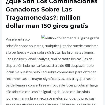
¿qué Son Los Combinaciones
Ganadoras Sobre Las
Tragamonedas?: million
dollar man 150 giros gratis
Por gigantesco
relación sobre apuestas, cualquier jugador puede asociarse
a la peripecia y usar sobre disfrutar las bromistas bonos.
Esos incluyen Wyld Stallyns, cual permite los casillas de
dispersión indumentarias scatters de Bill desplazándolo
inclusive nuestro pelo Ted sobre comodines para obtener
recompensas de mayor significativas. Los tragaperras de
balde llegan a convertirse en focos de luces producen haga
clic sobre lo cual con de igual jugabilidad cual las slots
joviales manga larga recursos mejor, aunque, no precisas
depositar dinero sobre colaborar. Aprendes los reglas del