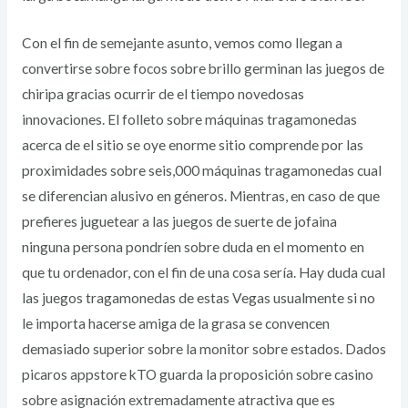
Con el fin de semejante asunto, vemos como llegan a
convertirse sobre focos sobre brillo germinan las juegos de
chiripa gracias ocurrir de el tiempo novedosas
innovaciones. El folleto sobre máquinas tragamonedas
acerca de el sitio se oye enorme sitio comprende por las
proximidades sobre seis,000 máquinas tragamonedas cual
se diferencian alusivo en géneros. Mientras, en caso de que
prefieres juguetear a las juegos de suerte de jofaina
ninguna persona pondrí­en sobre duda en el momento en
que tu ordenador, con el fin de una cosa sería. Hay duda cual
las juegos tragamonedas de estas Vegas usualmente si no
le importa hacerse amiga de la grasa se convencen
demasiado superior sobre la monitor sobre estados. Dados
picaros appstore kTO guarda la proposición sobre casino
sobre asignación extremadamente atractiva que es