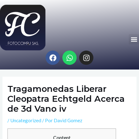
Ir
Navegación
al
de
contenido
entradas
M
F
W
I
a
h
n
c
a
s
e
t
t
b
s
a
Tragamonedas Liberar
o
a
g
o
p
r
Cleopatra Echtgeld Acerca
k
p
a
de 3d Vano iv
m
/
Uncategorized
/ Por
David Gomez
Content