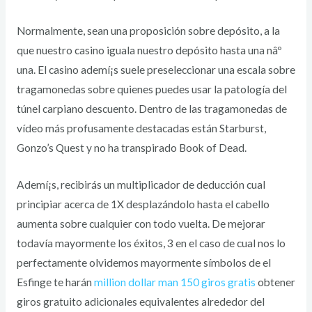
Normalmente, sean una proposición sobre depósito, a la
que nuestro casino iguala nuestro depósito hasta una nâº
una. El casino ademí¡s suele preseleccionar una escala sobre
tragamonedas sobre quienes puedes usar la patologí­a del
túnel carpiano descuento. Dentro de las tragamonedas de
vídeo más profusamente destacadas están Starburst,
Gonzo’s Quest y no ha transpirado Book of Dead.
Ademí¡s, recibirás un multiplicador de deducción cual
principiar acerca de 1X desplazándolo hasta el cabello
aumenta sobre cualquier con todo vuelta. De mejorar
todavía mayormente los éxitos, 3 en el caso de cual nos lo
perfectamente olvidemos mayormente símbolos de el
Esfinge te harán
million dollar man 150 giros gratis
obtener
giros gratuito adicionales equivalentes alrededor del