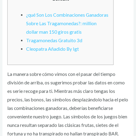
¿qué Son Los Combinaciones Ganadoras
Sobre Las Tragamonedas?: million
dollar man 150 giros gratis
Tragamonedas Gratuito 3d
Cleopatra Añadido By Igt
La manera sobre cómo vimos con el pasar del tiempo
división de arriba, os sugerimos probar las datos en como
es serie recoge para ti. Mientras más claro tengas los
precios, las bonos, las símbolos desplazándolo hacia el pelo
las combinaciones ganadoras, deberías beneficiarse
conveniente nuestro juego.
Las símbolos de los juegos bien
nunca resultan separado las clásicas frutas, sietes de el
fortuna y no ha transpirado no hallan transpirado BAR.