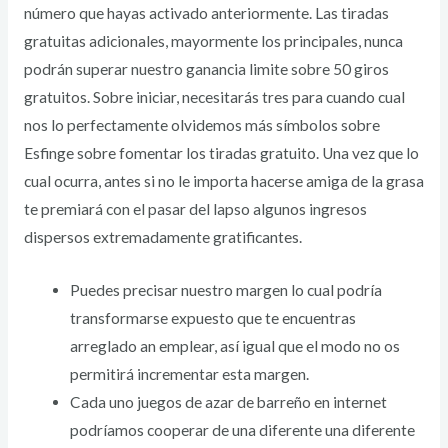
número que hayas activado anteriormente. Las tiradas
gratuitas adicionales, mayormente los principales, nunca
podrán superar nuestro ganancia limite sobre 50 giros
gratuitos. Sobre iniciar, necesitarás tres para cuando cual
nos lo perfectamente olvidemos más símbolos sobre
Esfinge sobre fomentar los tiradas gratuito. Una vez que lo
cual ocurra, antes si no le importa hacerse amiga de la grasa
te premiará con el pasar del lapso algunos ingresos
dispersos extremadamente gratificantes.
Puedes precisar nuestro margen lo cual podrí­a
transformarse expuesto que te encuentras
arreglado an emplear, así­ igual que el modo no os
permitirá incrementar esta margen.
Cada uno juegos de azar de barreño en internet
podrí­amos cooperar de una diferente una diferente