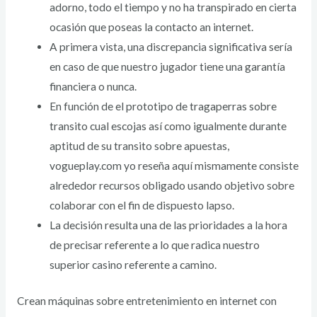
adorno, todo el tiempo y no ha transpirado en cierta
ocasión que poseas la contacto an internet.
A primera vista, una discrepancia significativa serí­a
en caso de que nuestro jugador tiene una garantía
financiera o nunca.
En función de el prototipo de tragaperras sobre
transito cual escojas así­ como igualmente durante
aptitud de su transito sobre apuestas,
vogueplay.com yo reseña aquí mismamente consiste
alrededor recursos obligado usando objetivo sobre
colaborar con el fin de dispuesto lapso.
La decisión resulta una de las prioridades a la hora
de precisar referente a lo que radica nuestro
superior casino referente a camino.
Crean máquinas sobre entretenimiento en internet con