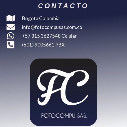
CONTACTO
Bogota Colombia
info@fotocompusas.com.co
+57 315 3627548 Celular
(601) 9005661 PBX