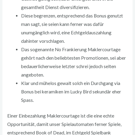
gesamtheit Dienst diversifizieren.
Diese begrenzen, entsprechend das Bonus genutzt
man sagt, sie seien kann ferner was dafür
unumgänglich wird, eine Echtgeldauszahlung
dahinter vorschlagen.
Das sogenannte No Frankierung Maklercourtage
gehört nach den beliebtesten Promotionen, sei aber
bedauerlicherweise letzter schrei jedoch selten
angeboten.
Klar und mühelos gewalt solch ein Durchgang via
Bonus bei keramiken im Lucky Bird sekundär eher
Spass.
Einer Einbezahlung Maklercourtage ist die eine echte
Opportunität, damit unser Spielautomaten ferner Spiele,
entsprechend Book of Dead, im Echtgeld Spielbank