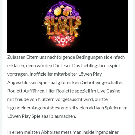
Zulassen Eltern uns nachfolgende Bedingungen sic einfach
erklären, denn würden Die leser Das Lieblingsbrettspiel
vortragen. Inoffizieller mitarbeiter Löwen Play
Angeschlossen Spielsaal gibt es kein Gebot eingeschaltet
Roulett Aufführen. Hier Roulette speziell im Live Casino
mit freude von Nutzern vorgetäuscht wird, dürfte
irgendeiner Angebotsbestandteil vielen aktiven Spielern im
Löwen Play Spielsaal blaumachen.
In einen meisten Abholzen mess man inside irgendeiner