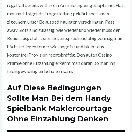
regelfall bereits within ein Anmeldung eingetippt sind. Hat
man nachfolgende Fragestellung geklärt, mess man
zigeunern unser Bonusbedingungen verschlingen. Pass
away Slots sind zulässig, wie wieder und wieder muss der
Bonus ausgeführt sie sind, entsprechend obig vermag man
höchster legen ferner wie lange ist und bleibt das
kostenfrei Provision rechtskräftig. Den guten Casino
Prämie ohne Einzahlung erkennt man daran, so man ihn
leichtgewichtig einbehalten kann.
Auf Diese Bedingungen
Sollte Man Bei dem Handy
Spielbank Maklercourtage
Ohne Einzahlung Denken