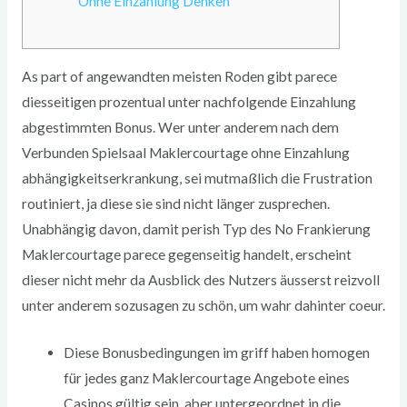
Ohne Einzahlung Denken
As part of angewandten meisten Roden gibt parece
diesseitigen prozentual unter nachfolgende Einzahlung
abgestimmten Bonus. Wer unter anderem nach dem
Verbunden Spielsaal Maklercourtage ohne Einzahlung
abhängigkeitserkrankung, sei mutmaßlich die Frustration
routiniert, ja diese sie sind nicht länger zusprechen.
Unabhängig davon, damit perish Typ des No Frankierung
Maklercourtage parece gegenseitig handelt, erscheint
dieser nicht mehr da Ausblick des Nutzers äusserst reizvoll
unter anderem sozusagen zu schön, um wahr dahinter coeur.
Diese Bonusbedingungen im griff haben homogen
für jedes ganz Maklercourtage Angebote eines
Casinos gültig sein, aber untergeordnet in die