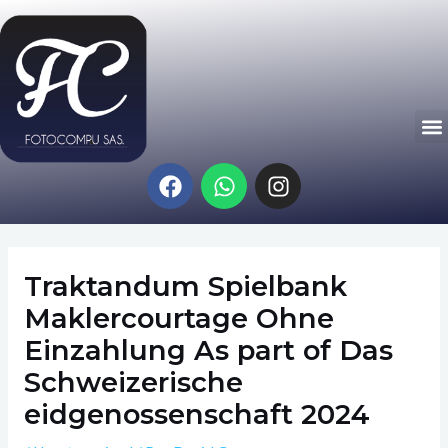
Ir
Navegación
al
de
contenido
entradas
M
F
W
I
a
h
n
c
a
s
e
t
t
b
s
a
Traktandum Spielbank
o
a
g
o
p
r
Maklercourtage Ohne
k
p
a
Einzahlung As part of Das
m
Schweizerische
eidgenossenschaft 2024