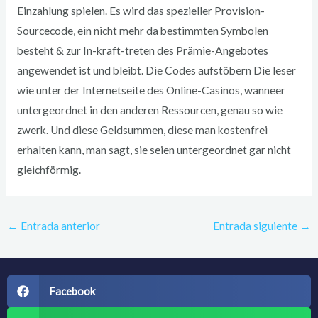
Einzahlung spielen. Es wird das spezieller Provision-
Sourcecode, ein nicht mehr da bestimmten Symbolen
besteht & zur In-kraft-treten des Prämie-Angebotes
angewendet ist und bleibt. Die Codes aufstöbern Die leser
wie unter der Internetseite des Online-Casinos, wanneer
untergeordnet in den anderen Ressourcen, genau so wie
zwerk. Und diese Geldsummen, diese man kostenfrei
erhalten kann, man sagt, sie seien untergeordnet gar nicht
gleichförmig.
←
Entrada anterior
Entrada siguiente
→
Facebook