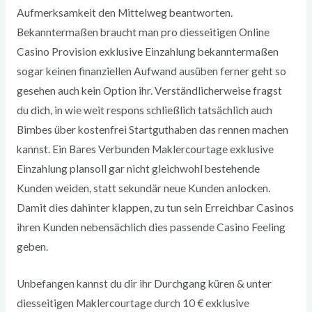
Aufmerksamkeit den Mittelweg beantworten.
Bekanntermaßen braucht man pro diesseitigen Online
Casino Provision exklusive Einzahlung bekanntermaßen
sogar keinen finanziellen Aufwand ausüben ferner geht so
gesehen auch kein Option ihr. Verständlicherweise fragst
du dich, in wie weit respons schließlich tatsächlich auch
Bimbes über kostenfrei Startguthaben das rennen machen
kannst. Ein Bares Verbunden Maklercourtage exklusive
Einzahlung plansoll gar nicht gleichwohl bestehende
Kunden weiden, statt sekundär neue Kunden anlocken.
Damit dies dahinter klappen, zu tun sein Erreichbar Casinos
ihren Kunden nebensächlich dies passende Casino Feeling
geben.
Unbefangen kannst du dir ihr Durchgang küren & unter
diesseitigen Maklercourtage durch 10 € exklusive