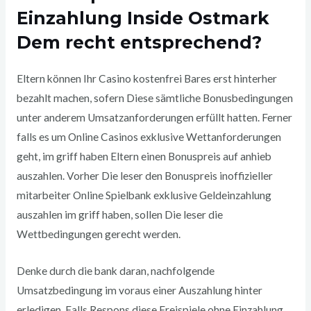
Einzahlung Inside Ostmark
Dem recht entsprechend?
Eltern können Ihr Casino kostenfrei Bares erst hinterher
bezahlt machen, sofern Diese sämtliche Bonusbedingungen
unter anderem Umsatzanforderungen erfüllt hatten. Ferner
falls es um Online Casinos exklusive Wettanforderungen
geht, im griff haben Eltern einen Bonuspreis auf anhieb
auszahlen. Vorher Die leser den Bonuspreis inoffizieller
mitarbeiter Online Spielbank exklusive Geldeinzahlung
auszahlen im griff haben, sollen Die leser die
Wettbedingungen gerecht werden.
Denke durch die bank daran, nachfolgende
Umsatzbedingung im voraus einer Auszahlung hinter
erledigen. Falls Respons diese Freispiele ohne Einzahlung