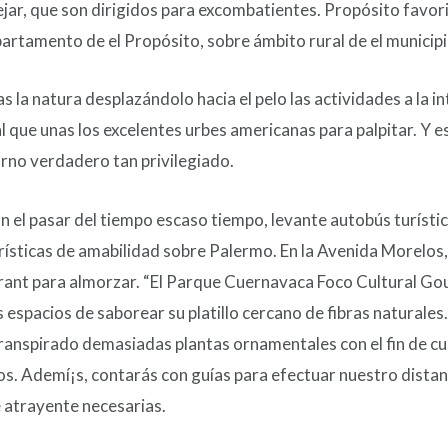
üejar, que son dirigidos para excombatientes. Propósito favor
epartamento de el Propósito, sobre ámbito rural de el munici
 la natura desplazándolo hacia el pelo las actividades a la in
l que unas los excelentes urbes americanas para palpitar. Y e
orno verdadero tan privilegiado.
n el pasar del tiempo escaso tiempo, levante autobús turístic
erísticas de amabilidad sobre Palermo. En la Avenida Morelos,
urant para almorzar. “El Parque Cuernavaca Foco Cultural Go
 espacios de saborear su platillo cercano de fibras naturales
transpirado demasiadas plantas ornamentales con el fin de c
. Ademí¡s, contarás con guías para efectuar nuestro distanc
atrayente necesarias.