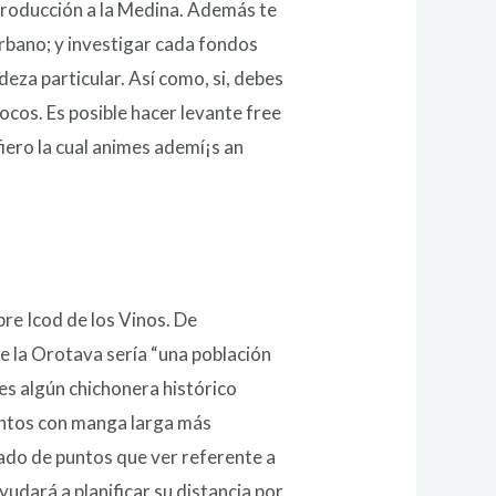
ntroducción a la Medina. Además te
urbano; y investigar cada fondos
eza particular. Así­ como, si, debes
ocos. Es posible hacer levante free
iero la cual animes ademí¡s an
re Icod de los Vinos. De
e la Orotava serí­a “una población
les algún chichonera histórico
puntos con manga larga más
stado de puntos que ver referente a
udará a planificar su distancia por