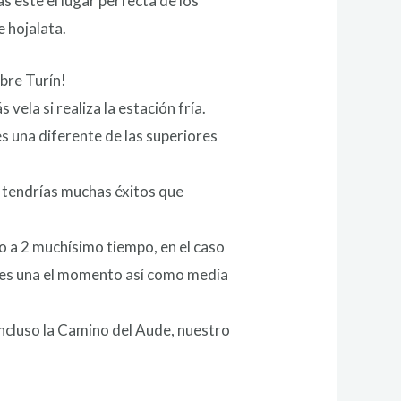
 este el lugar perfecta de los
e hojalata.
bre Turín!
vela si realiza la estación fría.
s una diferente de las superiores
 tendrí­as muchas éxitos que
o a 2 muchísimo tiempo, en el caso
nes una el momento así­ como media
incluso la Camino del Aude, nuestro