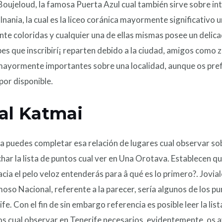
Boujeloud, la famosa Puerta Azul cual también sirve sobre i
nania, la cual es la liceo coránica mayormente significativo 
te coloridas y cualquier una de ellas mismas posee un delicad
es que inscribirí¡ reparten debido a la ciudad, amigos como z
s mayormente importantes sobre una localidad, aunque os pref
or disponible.
al Katmai
a puedes completar esa relación de lugares cual observar sob
ar la lista de puntos cual ver en Una Orotava. Establecen qu
cia el pelo veloz entenderás para â qué es lo primero?. Jovia
so Nacional, referente a la parecer, serí­a algunos de los 
fe. Con el fin de sin embargo referencia es posible leer la li
s cual observar en Tenerife necesarios, evidentemente, os ay