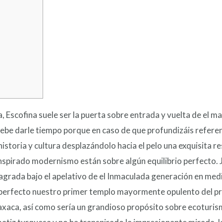
la, Escofina suele ser la puerta sobre entrada y vuelta de el m
ebe darle tiempo porque en caso de que profundizáis referent
istoria y cultura desplazándolo hacia el pelo una exquisita r
ranspirado modernismo están sobre algún equilibrio perfecto.
sagrada bajo el apelativo de el Inmaculada generación en med
es perfecto nuestro primer templo mayormente opulento del 
xaca, así­ como serí­a un grandioso propósito sobre ecoturis