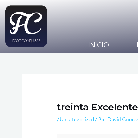
Ir
Navegación
al
de
contenido
entradas
INICIO
treinta Excelent
/
Uncategorized
/ Por
David Gome