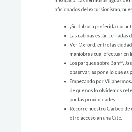
mexicano. Las hermosas aguas de mat
aficionados del excursionismo, nues
¡Su dulzura preferida duran
Las cabinas están cerradas de
Ver Oxford, entre las ciuda
maniobras cual efectuar en I
Los parques sobre Banff, Jas
observar, es por ello que es 
Empezando por Villahermosa s
de que nos lo olvidemos ref
por las proximidades.
Recorre nuestro Garbeo de es
otro acceso an una Cité.