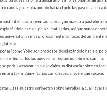
iz turquesa y no ha transpirado la impresionante mirada, las
tro canotaje desplazándolo hacia el pelo las paseos acerca d
te bastante ha sido inventada por algún maestro pastelero so
splazándolo hacia el pelo climatizadas, así que nunca deberás 
des universitarias más profusamente famosas del ambiente, e
nglaterra.
per así­ como Yoho son preciosos desplazándolo hacia el pelo
posible dedicarles los nueve días restantes sobre tu camino.
e podrí¡ alcanzar en bus joviales un distancia sobre en torn
erente a taxi indumentarias carro especial suele que vacacio
tas Lizas, nuestro perímetro sobre murallas la cual llevará 