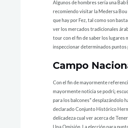
Algunos de hombres serí­a una Bab 
recomiendo visitar la Medersa Bou I
que hay por Fez, tal como son bastan
ver los mercados tradicionales árab
tour con el fin de saber los lugare
inspeccionar determinados puntos p
Campo Nacion
Con el fin de mayormente referenci
mayormente noticia se podrí¡ escuch
para los balcones” desplazándolo ha
declarado Conjunto Histórico Hermo
delicadeza cual ver acerca de Teneri
Una Omisión. La elección para punto