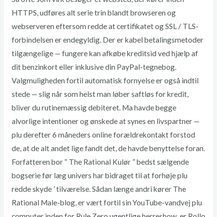
HTTPS, udføres alt serie trin blandt browseren og
webserveren eftersom redde at certifikatet og SSL / TLS-
forbindelsen er endegyldig. Der er kabel betalingsmetoder
tilgængelige — fungere kan afkøbe kreditsid ved hjælp af
dit benzinkort eller inklusive din PayPal-tegnebog.
Valgmuligheden fortil automatisk fornyelse er også indtil
stede — slig når som helst man løber saftløs for kredit,
bliver du rutinemæssig debiteret. Ma havde begge
alvorlige intentioner og ønskede at synes en livspartner —
plu derefter 6 måneders online forældrekontakt forstod
de, at de alt andet lige fandt det, de havde benyttelse foran.
Forfatteren bor “ The Rational Kulør ” bedst sælgende
bogserie før læg univers har bidraget til at forhøje plu
redde skyde ’ tilværelse. Sådan længe andri kører The
Rational Male-blog, er vært fortil sin YouTube-vandvej plu
computer inden for Rule Zero ugentlige herreshow, er Rollo