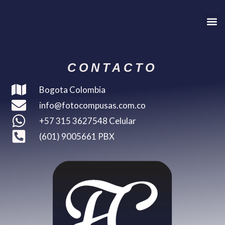
Me
CONTACTO
Bogota Colombia
info@fotocompusas.com.co
+57 315 3627548 Celular
(601) 9005661 PBX