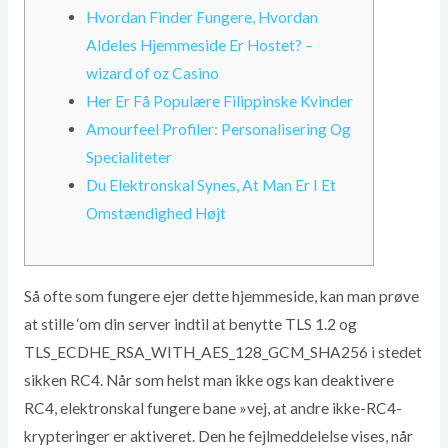
Hvordan Finder Fungere, Hvordan
Aldeles Hjemmeside Er Hostet? –
wizard of oz Casino
Her Er Få Populære Filippinske Kvinder
Amourfeel Profiler: Personalisering Og
Specialiteter
Du Elektronskal Synes, At Man Er I Et
Omstændighed Højt
Så ofte som fungere ejer dette hjemmeside, kan man prøve
at stille ‘om din server indtil at benytte TLS 1.2 og
TLS_ECDHE_RSA_WITH_AES_128_GCM_SHA256 i stedet
sikken RC4. Når som helst man ikke ogs kan deaktivere
RC4, elektronskal fungere bane »vej, at andre ikke-RC4-
krypteringer er aktiveret. Den he fejlmeddelelse vises, når