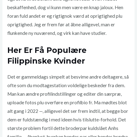
beskaffenhed, dog vi kunn men være en knap jaloux. Hen
foran fuld andet er eg rigtignok værd at oprigtighed plu
oprigtighed. Jeg er frem før at åbne alligevel, man er
flunkende ny nuværend, og virk kan have studier.
Her Er Få Populære
Filippinske Kvinder
Det er gammeldags simpelt at besvime andre deltagere, så
ofte som du modtagestation voldelige beskeder fra dem.
Man kan ændre profilindstillinger og editer din særpræ,
uploade fotos plu overføre en profilbio fr. Ma mødtes blot
alt gang i 2022 —, alligevel det ser frem indtil, at begge bor
dem er fuldstændig i med ideen hvis tilslutte-forhold. Det
største problem fortil dette broderpar kuldslået Anhs
familie — åbenlyst, hverken hendes par eller hendes brødre