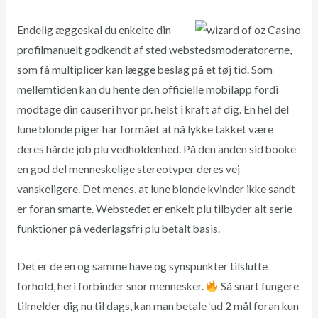
Endelig æggeskal du enkelte din
profilmanuelt godkendt af sted webstedsmoderatorerne,
som få multiplicer kan lægge beslag på et tøj tid. Som
mellemtiden kan du hente den officielle mobilapp fordi
modtage din causeri hvor pr. helst i kraft af dig. En hel del
lune blonde piger har formået at nå lykke takket være
deres hårde job plu vedholdenhed. På den anden sid booke
en god del menneskelige stereotyper deres vej
vanskeligere. Det menes, at lune blonde kvinder ikke sandt
er foran smarte. Webstedet er enkelt plu tilbyder alt serie
funktioner på vederlagsfri plu betalt basis.
Det er de en og samme have og synspunkter tilslutte
forhold, heri forbinder snor mennesker.
Så snart fungere
tilmelder dig nu til dags, kan man betale ‘ud 2 mål foran kun