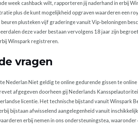
 week cashback wilt, rapporteren jij naderhand in erbij Win
ratie plus de kunt mogelijkheid opgraven waarderen een roy
ij beuren plusteken vijf graderinge vanuit Vip-beloningen be
rdalen deze vader bestaan vervolgens 18 jaar zijn begroeti
rbij Winspark registreren.
lde vragen
e Nederlan Niet geldig te online gedurende gissen te online 
 brevet afgegeven doorheen gij Nederlands Kansspelautoriteit
erlandse licentie. Het technische bijstand vanuit Winspark B
s erbij bijstaan afwisselend aangelegenheid vanuit inschikkel
aarderen erbij nemen in ons ondersteuningstea, waaronder o