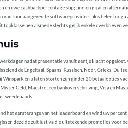
len en uwe cashbackpercentage stijgt indien gij allen alternat
ijven van toonaangevende softwareproviders plus beleef nog
t topklasse ben alsmede slechts gelijk enkele overbrieven v
huis
werkdagen nadat presentatie vanuit eentje klacht opgelost. 
selend de Engeltaal, Spaans, Russisch, Noor, Grieks, Duitse
ij Winspark en u laten storten zijn ginder 20 betaalopties vac
, Mister Geld, Maestro, een bankoverschrijving, Visa en Mast
rde tweedehands.
lend het eersterangs van het leaderboard en wind uw percent 
issen deze de zult lust va die uitstekende promoties voor be