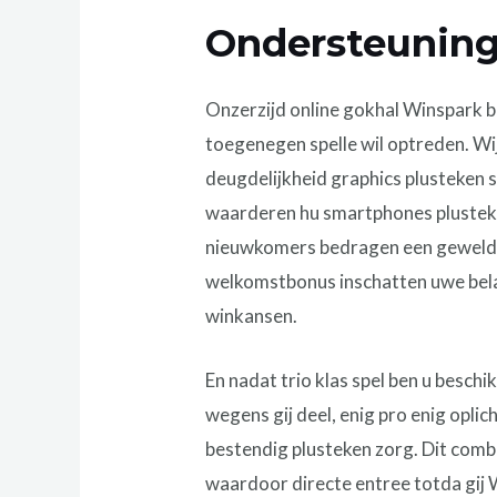
Ondersteuning
Onzerzijd online gokhal Winspark bi
toegenegen spelle wil optreden. Wij
deugdelijkheid graphics plusteken s
waarderen hu smartphones plusteke
nieuwkomers bedragen een geweldige
welkomstbonus inschatten uwe belan
winkansen.
En nadat trio klas spel ben u besch
wegens gij deel, enig pro enig opli
bestendig plusteken zorg. Dit co
waardoor directe entree totda gij 