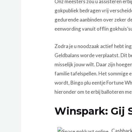
Onz meesters zou u assisteren erbij
gokpubliek bedragen vrij verscheid
gedurende aanbinden over zeker demo
eenwording vanuit offlin gokhuis’s
Zodra je u noodzaak actief hebt in
Geldbalans worde verplaatst. Dit be
misselijk jouw wilt. Daar zijn hoeg
familie tafelspellen. Het sommige
wordt, Bingo plu eentje Fortune Whe
hieronder om te erbij balloteren m
Winspark: Gij
Cashback 