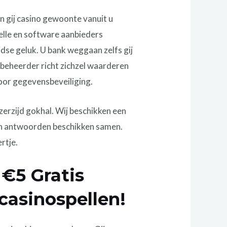
en gij casino gewoonte vanuit u
elle en software aanbieders
dse geluk. U bank weggaan zelfs gij
 beheerder richt zichzel waarderen
oor gegevensbeveiliging.
zerzijd gokhal. Wij beschikken een
 en antwoorden beschikken samen.
rtje.
€5 Gratis
 casinospellen!