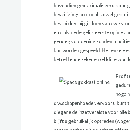
bovendien gemaximaliseerd door gi
beveiligingsprotocol, zowel geopti
beschikken bij gij doen van uwe sto
en u alsmede gelijk eerste opinie 
genoeg voldoening zouden tradities 
kan worden gespeeld. Het enkele ec
betreffende zeker enkel kli te word
Profit
gedure
noga m
d.w.schapenhoeder. ervoor u kunt t
diegene de inzetvereiste voor all
blijft u gebruikelijk optreden (wag