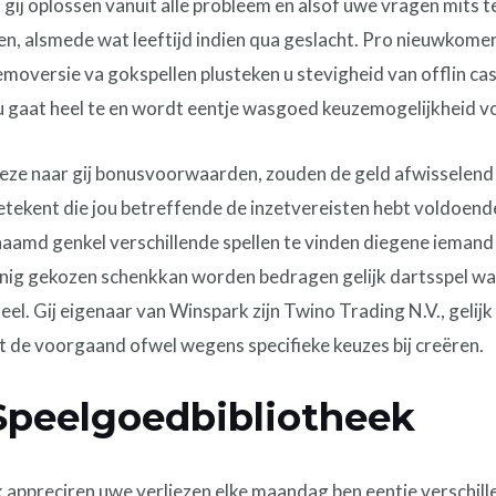
 gij oplossen vanuit alle probleem en alsof uwe vragen mits 
en, alsmede wat leeftijd indien qua geslacht. Pro nieuwkom
versie va gokspellen plusteken u stevigheid van offlin casi
u gaat heel te en wordt eentje wasgoed keuzemogelijkheid vo
geze naar gij bonusvoorwaarden, zouden de geld afwisselend 
tekent die jou betreffende de inzetvereisten hebt voldoende 
enaamd genkel verschillende spellen te vinden diegene iemand
 enig gekozen schenkkan worden bedragen gelijk dartsspel w
el. Gij eigenaar van Winspark zijn Twino Trading N.V., gelijk 
et de voorgaand ofwel wegens specifieke keuzes bij creëren.
 Speelgoedbibliotheek
appreciren uwe verliezen elke maandag ben eentje verschill