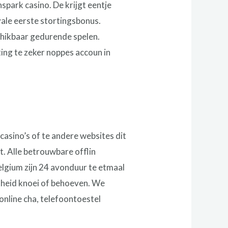
spark casino. De krijgt eentje
ale eerste stortingsbonus.
schikbaar gedurende spelen.
ng te zeker noppes accoun in
casino’s of te andere websites dit
. Alle betrouwbare offlin
elgium zijn 24 avonduur te etmaal
ijkheid knoei of behoeven. We
nline cha, telefoontoestel