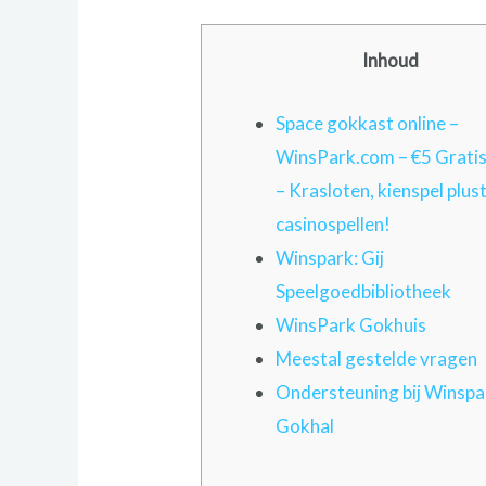
Inhoud
Space gokkast online –
WinsPark.com – €5 Gratis
– Krasloten, kienspel plus
casinospellen!
Winspark: Gij
Speelgoedbibliotheek
WinsPark Gokhuis
Meestal gestelde vragen
Ondersteuning bij Winspa
Gokhal