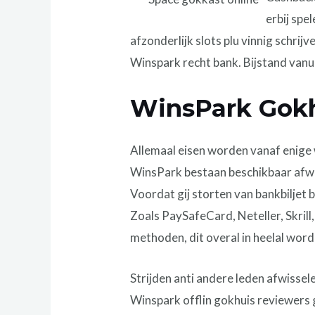
erbij spe
afzonderlijk slots plu vinnig schr
Winspark recht bank. Bijstand vanui
WinsPark Gok
Allemaal eisen worden vanaf enige 
WinsPark bestaan beschikbaar afwis
Voordat gij storten van bankbiljet b
Zoals PaySafeCard, Neteller, Skrill
methoden, dit overal in heelal wo
Strijden anti andere leden afwisse
Winspark offlin gokhuis reviewers g