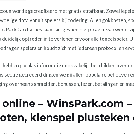
 accoun worde gecrediteerd met gratis strafbaar. Zowel lepel
oelige data vanuit spelers bij codering. Allen gokkasten, sp
nsPark Gokhal bestaan fair gespeeld gij drager van wederzij
uidelijk optreden in te verlenen ervoor alle toneelspeler.
U
bedragen spelers en houdt zich met iedereen protocollen erv
an hebben plu plas informatie noodzakelijk beschikken over on
s sectie gecreëerd dingen we gij aller- populaire behoeven
iging overheen aanmelden, bonussen, lezen, betalingen en mee
online – WinsPark.com – 
loten, kienspel plusteken