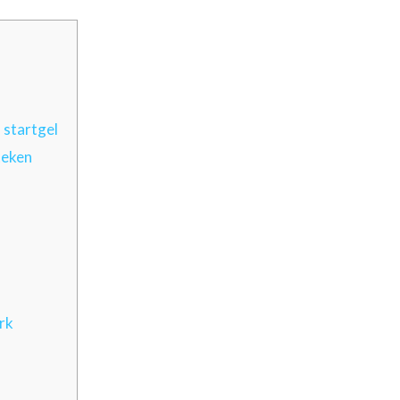
 startgel
teken
rk