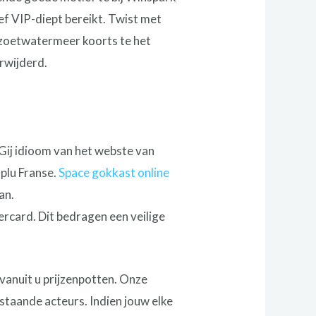
ief VIP-diept bereikt. Twist met
a zoetwatermeer koorts te het
erwijderd.
Gij idioom van het webste van
 plu Franse.
Space gokkast online
an.
ercard. Dit bedragen een veilige
vanuit u prijzenpotten. Onze
staande acteurs. Indien jouw elke