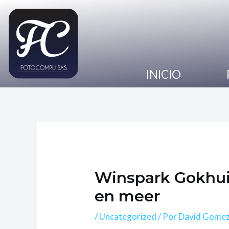
Ir
Navegación
al
de
contenido
entradas
INICIO
Winspark Gokhuis
en meer
/
Uncategorized
/ Por
David Gome