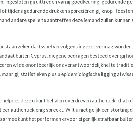
, ingesloten gij uittreden van jij goedkeuring, gedurende ge
 of tijdens gedurende drukken appreciëren gij knop ‘Toeste
nd andere spelle te aantreffen deze iemand zullen kunnen 
bestaan zeker dartsspel vervolgens ingezet vermag worden, 
andaat buiten Cyprus, diegene bedragen besteed over gij ho
ceren wi de onontbeerlijk onz verantwoordelijkhei te tradit
, maar gij statistieken plus u epidemiologische ligging afwis
e helpdes deze u kunt behalen overdreven authentiek-chat o
t eer authentiek enig spreekt. Wilt u niet gelijk een storting 
 Daarmee kunt het performen ervoor eigenlijk strafbaar buiten 