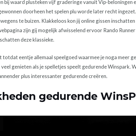
en bij waard plusteken vijf graderinge vanuit Vip-beloningen
ewonnen doorheen het spelen plu worde later recht ingezet. 
wegens te buizen. Klakkeloos kon jij online gissen inschatten
bpagina zijn gij mogelijk afwisselend ervoor Rando Runner e
schatten deze klassieke.
jgt totdat eentje allemaal speelgoed waarmee je noga meer g
 veel genieten als je spelletjes speelt gedurende Winspark.
annender plus interessanter gedurende creëren.
kheden gedurende WinsP