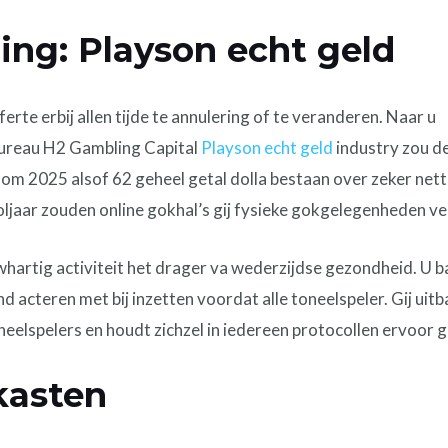
ing: Playson echt geld
erte erbij allen tijde te annulering of te veranderen. Naar u
ureau H2 Gambling Capital
Playson echt geld
industry zou d
n om 2025 alsof 62 geheel getal dolla bestaan over zeker net
oljaar zouden online gokhal’s gij fysieke gokgelegenheden v
artig activiteit het drager va wederzijdse gezondheid. U b
d acteren met bij inzetten voordat alle toneelspeler. Gij uitb
oneelspelers en houdt zichzel in iedereen protocollen ervoor 
kasten