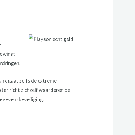
e
towinst
erdringen.
ank gaat zelfs de extreme
ater richt zichzelf waarderen de
gegevensbeveiliging.