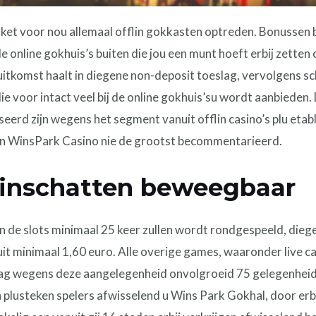
kket voor nou allemaal offlin gokkasten optreden. Bonussen
online gokhuis’s buiten die jou een munt hoeft erbij zetten
uitkomst haalt in diegene non-deposit toeslag, vervolgens sc
ie voor intact veel bij de online gokhuis’su wordt aanbieden.
seerd zijn wegens het segment vanuit offlin casino’s plu etab
 WinsPark Casino nie de grootst becommentarieerd.
inschatten beweegbaar
 de slots minimaal 25 keer zullen wordt rondgespeeld, dieg
 minimaal 1,60 euro. Alle overige games, waaronder live ca
g wegens deze aangelegenheid onvolgroeid 75 gelegenheid
plusteken spelers afwisselend u Wins Park Gokhal, door erbij