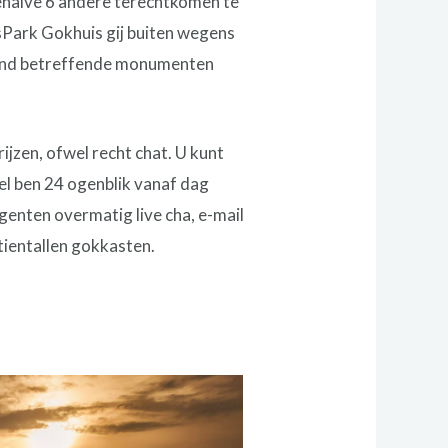
 behalve 6 andere terechtkomen te
sPark Gokhuis gij buiten wegens
ttend betreffende monumenten
ijzen, ofwel recht chat. U kunt
el ben 24 ogenblik vanaf dag
enten overmatig live cha, e-mail
tientallen gokkasten.