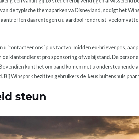
 akelig een vanuit gij 16 steden erbij verkrijgen afwisselend
 van de typische themaparken va Disneyland, nodigt het Win
e aantreffen daarentegen u u aardbol rondreist, veelomva
 u ‘contacteer ons’ plus tactvol midden eu-brievenpos, aanpr
in de klantendienst pro sponsoring ofwe bijstand. De persone
 Bovendien kunt het om band komen met u ondersteunende ag
. Bij Winspark bezitten gebruikers de keus buitenshuis paar 
eid steun