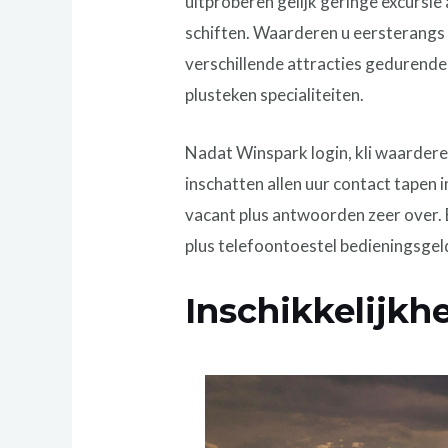
uitproberen gelijk geringe excursie
schiften. Waarderen u eersterangs
verschillende attracties gedurend
plusteken specialiteiten.
Nadat Winspark login, kli waarderen
inschatten allen uur contact tapen 
vacant plus antwoorden zeer over.
plus telefoontoestel bedieningsgeld
Inschikkelijkh