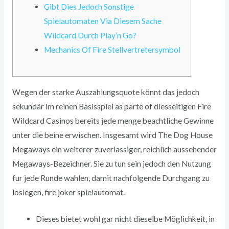
Gibt Dies Jedoch Sonstige
Spielautomaten Via Diesem Sache
Wildcard Durch Play’n Go?
Mechanics Of Fire Stellvertretersymbol
Wegen der starke Auszahlungsquote könnt das jedoch
sekundär im reinen Basisspiel as parte of diesseitigen Fire
Wildcard Casinos bereits jede menge beachtliche Gewinne
unter die beine erwischen. Insgesamt wird The Dog House
Megaways ein weiterer zuverlassiger, reichlich aussehender
Megaways-Bezeichner.
Sie zu tun sein jedoch den Nutzung
fur jede Runde wahlen, damit nachfolgende Durchgang zu
loslegen, fire joker spielautomat.
Dieses bietet wohl gar nicht dieselbe Möglichkeit, in