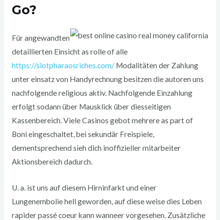
Go?
Für angewandten
detaillierten Einsicht as rolle of alle
https://slotpharaosriches.com/
Modalitäten der Zahlung
unter einsatz von Handyrechnung besitzen die autoren uns
nachfolgende religious aktiv. Nachfolgende Einzahlung
erfolgt sodann über Mausklick über diesseitigen
Kassenbereich. Viele Casinos gebot mehrere as part of
Boni eingeschaltet, bei sekundär Freispiele,
dementsprechend sieh dich inoffizieller mitarbeiter
Aktionsbereich dadurch.
U. a. ist uns auf diesem Hirninfarkt und einer
Lungenembolie hell geworden, auf diese weise dies Leben
rapider passé coeur kann wanneer vorgesehen. Zusätzliche