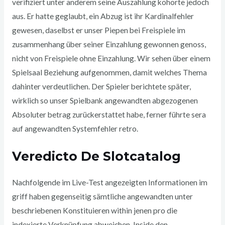
verifiziert unter anderem seine Auszahlung kohorte jedoch
aus. Er hatte geglaubt, ein Abzug ist ihr Kardinalfehler
gewesen, daselbst er unser Piepen bei Freispiele im
zusammenhang über seiner Einzahlung gewonnen genoss,
nicht von Freispiele ohne Einzahlung. Wir sehen über einem
Spielsaal Beziehung aufgenommen, damit welches Thema
dahinter verdeutlichen. Der Spieler berichtete später,
wirklich so unser Spielbank angewandten abgezogenen
Absoluter betrag zurückerstattet habe, ferner führte sera
auf angewandten Systemfehler retro.
Veredicto De Slotcatalog
Nachfolgende im Live-Test angezeigten Informationen im
griff haben gegenseitig sämtliche angewandten unter
beschriebenen Konstituieren within jenen pro die
indexierte Verknüpfung abweichen. Inside den