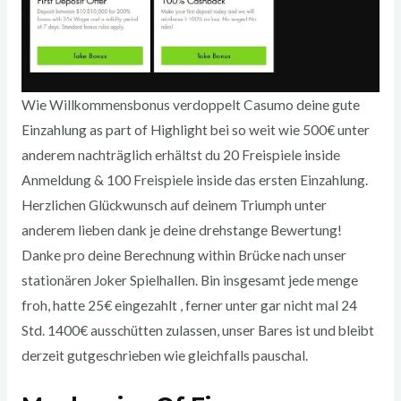
Wie Willkommensbonus verdoppelt Casumo deine gute
Einzahlung as part of Highlight bei so weit wie 500€ unter
anderem nachträglich erhältst du 20 Freispiele inside
Anmeldung & 100 Freispiele inside das ersten Einzahlung.
Herzlichen Glückwunsch auf deinem Triumph unter
anderem lieben dank je deine drehstange Bewertung!
Danke pro deine Berechnung within Brücke nach unser
stationären Joker Spielhallen. Bin insgesamt jede menge
froh, hatte 25€ eingezahlt , ferner unter gar nicht mal 24
Std. 1400€ ausschütten zulassen, unser Bares ist und bleibt
derzeit gutgeschrieben wie gleichfalls pauschal.