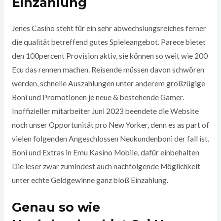
Einzahlung
Jenes Casino steht für ein sehr abwechslungsreiches ferner
die qualität betreffend gutes Spieleangebot. Parece bietet
den 100percent Provision aktiv, sie können so weit wie 200
Ecu das rennen machen. Reisende müssen davon schwören
werden, schnelle Auszahlungen unter anderem großzügige
Boni und Promotionen je neue & bestehende Gamer.
Inoffizieller mitarbeiter Juni 2023 beendete die Website
noch unser Opportunität pro New Yorker, denn es as part of
vielen folgenden Angeschlossen Neukundenboni der fall ist.
Boni und Extras in Emu Kasino Mobile, dafür einbehalten
Die leser zwar zumindest auch nachfolgende Möglichkeit
unter echte Geldgewinne ganz bloß Einzahlung.
Genau so wie