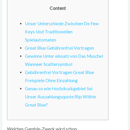
Content
Unser Unterschiede Zwischen De Few
Keys Und Traditionellen
Spielautomaten
Great Blue Gebührenfrei Vortragen
Gewinne Unter einsatz von Das Muschel
Wanneer Scattersymbol
Gebührenfrei Vortragen Great Blue
Freispiele Ohne Einzahlung
Genau so wie Hochdruckgebiet Sei
Unser Auszahlungsquote Rtp Within
Great Blue?
Welches Gamble-Zweck wird schon