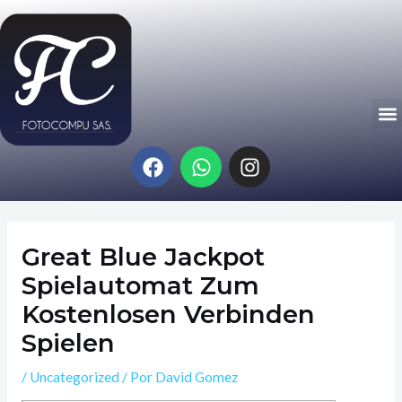
Ir
Navegación
al
de
contenido
entradas
M
F
W
I
a
h
n
c
a
s
e
t
t
b
s
a
Great Blue Jackpot
o
a
g
o
p
r
Spielautomat Zum
k
p
a
Kostenlosen Verbinden
m
Spielen
/
Uncategorized
/ Por
David Gomez